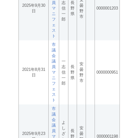
員
志
長
2025年9月30
曇
マ
信
野
0000001203
日
野
ニ
一
県
市
フ
郎
ェ
ス
ト
市
議
会
議
一
安
員
志
長
2021年8月31
曇
マ
信
野
0000000951
日
野
ニ
一
県
市
フ
郎
ェ
ス
ト
市
議
会
よ
議
し
安
員
長
2025年9月23
ざ
曇
マ
野
0000001198