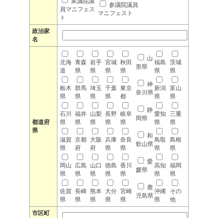
衆議院議
参議院議員
員マニフェス
マニフェスト
ト
政治家
名
山
北海
青森
岩手
宮城
秋田
福島
茨城
形県
道
県
県
県
県
県
県
神
栃木
群馬
埼玉
千葉
東京
新潟
富山
奈川県
県
県
県
県
都
県
県
静
石川
福井
山梨
長野
岐阜
愛知
三重
岡県
都道府
県
県
県
県
県
県
県
県
和
滋賀
京都
大阪
兵庫
奈良
鳥取
島根
歌山県
県
府
府
県
県
県
県
愛
岡山
広島
山口
徳島
香川
高知
福岡
媛県
県
県
県
県
県
県
県
鹿
佐賀
長崎
熊本
大分
宮崎
沖縄
その
児島県
県
県
県
県
県
県
他
市区町