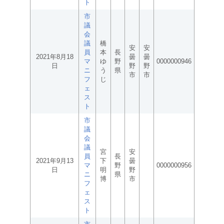
ト
市
議
会
議
橋
安
安
員
本
長
2021年8月18
曇
曇
マ
ゆ
野
0000000946
日
野
野
ニ
う
県
市
市
フ
じ
ェ
ス
ト
市
議
会
議
宮
安
員
長
2021年9月13
下
曇
マ
野
0000000956
日
明
野
ニ
県
博
市
フ
ェ
ス
ト