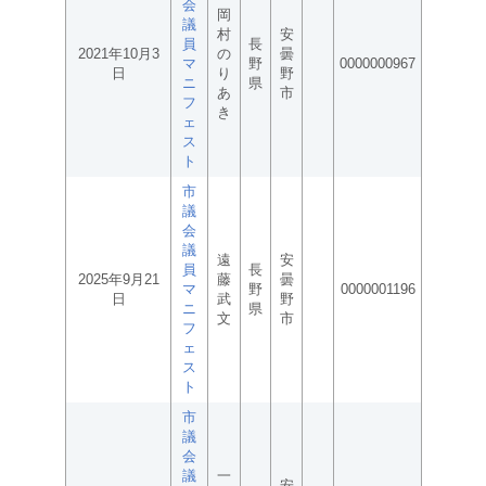
会
岡
議
村
安
員
長
2021年10月3
の
曇
マ
野
0000000967
日
り
野
ニ
県
あ
市
フ
き
ェ
ス
ト
市
議
会
議
遠
安
員
長
2025年9月21
藤
曇
マ
野
0000001196
日
武
野
ニ
県
文
市
フ
ェ
ス
ト
市
議
会
議
一
安