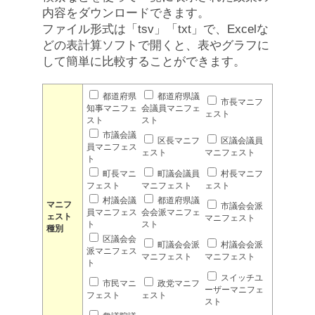
内容をダウンロードできます。
ファイル形式は「tsv」「txt」で、Excelな
どの表計算ソフトで開くと、表やグラフに
して簡単に比較することができます。
都道府県
都道府県議
市長マニフ
知事マニフェ
会議員マニフェ
ェスト
スト
スト
市議会議
区長マニフ
区議会議員
員マニフェス
ェスト
マニフェスト
ト
町長マニ
町議会議員
村長マニフ
フェスト
マニフェスト
ェスト
村議会議
都道府県議
マニフ
市議会会派
員マニフェス
会会派マニフェ
ェスト
マニフェスト
ト
スト
種別
区議会会
町議会会派
村議会会派
派マニフェス
マニフェスト
マニフェスト
ト
スイッチユ
市民マニ
政党マニフ
ーザーマニフェ
フェスト
ェスト
スト