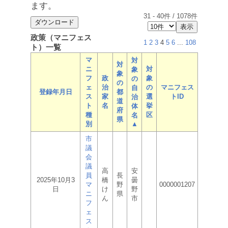
ます。
31
-
40
件 /
1078
件
政策（マニフェス
1
2
3
4
5
6
...
108
ト）一覧
マ
対
対
ニ
対
象
象
フ
政
象
の
の
ェ
治
の
マニフェス
自
登録年月日
都
ス
家
選
トID
治
道
ト
名
挙
体
府
種
区
名
県
別
▲
市
議
会
議
高
安
員
長
2025年10月3
橋
曇
マ
野
0000001207
日
け
野
ニ
県
ん
市
フ
ェ
ス