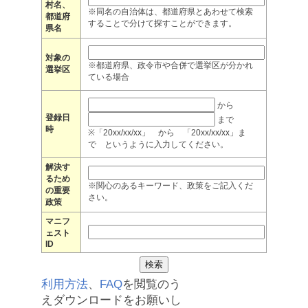
村名、
※同名の自治体は、都道府県とあわせて検索
都道府
することで分けて探すことができます。
県名
対象の
※都道府県、政令市や合併で選挙区が分かれ
選挙区
ている場合
から
登録日
まで
時
※「20xx/xx/xx」 から 「20xx/xx/xx」ま
で というように入力してください。
解決す
るため
※関心のあるキーワード、政策をご記入くだ
の重要
さい。
政策
マニフ
ェスト
ID
利用方法
、
FAQ
を閲覧のう
えダウンロードをお願いし