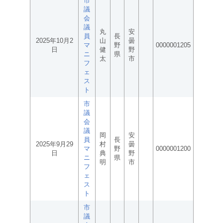
市
議
会
議
丸
安
員
長
2025年10月2
山
曇
マ
野
0000001205
日
健
野
ニ
県
太
市
フ
ェ
ス
ト
市
議
会
議
岡
安
員
長
2025年9月29
村
曇
マ
野
0000001200
日
典
野
ニ
県
明
市
フ
ェ
ス
ト
市
議