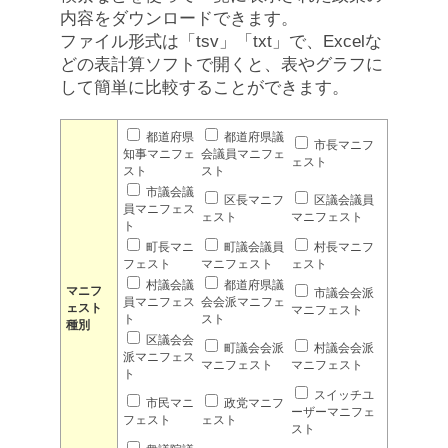
内容をダウンロードできます。
ファイル形式は「tsv」「txt」で、Excelな
どの表計算ソフトで開くと、表やグラフに
して簡単に比較することができます。
都道府県
都道府県議
市長マニフ
知事マニフェ
会議員マニフェ
ェスト
スト
スト
市議会議
区長マニフ
区議会議員
員マニフェス
ェスト
マニフェスト
ト
町長マニ
町議会議員
村長マニフ
フェスト
マニフェスト
ェスト
村議会議
都道府県議
マニフ
市議会会派
員マニフェス
会会派マニフェ
ェスト
マニフェスト
ト
スト
種別
区議会会
町議会会派
村議会会派
派マニフェス
マニフェスト
マニフェスト
ト
スイッチユ
市民マニ
政党マニフ
ーザーマニフェ
フェスト
ェスト
スト