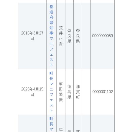
都
道
府
県
知
荒
奈
奈
2015年3月27
事
井
良
良
0000000059
日
マ
正
県
県
ニ
吾
フ
ェ
ス
ト
町
長
マ
峯
徳
那
2023年4月15
ニ
田
島
賀
0000001102
日
フ
繁
県
町
ェ
廣
ス
ト
町
長
マ
仁
徳
那