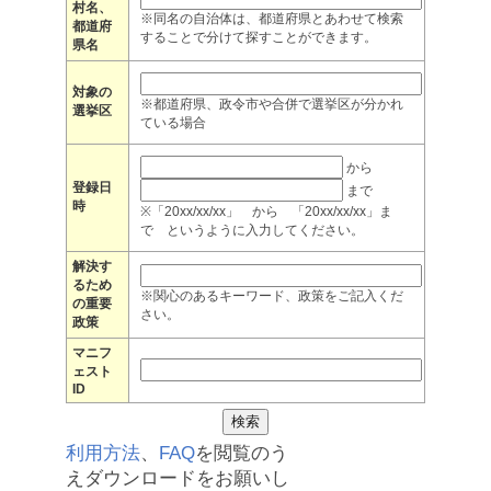
村名、
※同名の自治体は、都道府県とあわせて検索
都道府
することで分けて探すことができます。
県名
対象の
※都道府県、政令市や合併で選挙区が分かれ
選挙区
ている場合
から
登録日
まで
時
※「20xx/xx/xx」 から 「20xx/xx/xx」ま
で というように入力してください。
解決す
るため
※関心のあるキーワード、政策をご記入くだ
の重要
さい。
政策
マニフ
ェスト
ID
利用方法
、
FAQ
を閲覧のう
えダウンロードをお願いし