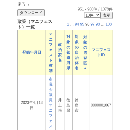
ます。
951
-
960
件 /
1078
件
政策（マニフェス
1
...
94
95
96
97
98
...
108
ト）一覧
マ
対
対
対
ニ
象
象
象
フ
政
の
の
の
ェ
治
マニフェス
登録年月日
都
自
選
ス
家
トID
道
治
挙
ト
名
府
体
区
種
県
名
▲
別
市
議
会
議
員
井
徳
徳
2023年4月13
マ
上
島
島
0000001067
日
ニ
務
県
市
フ
ェ
ス