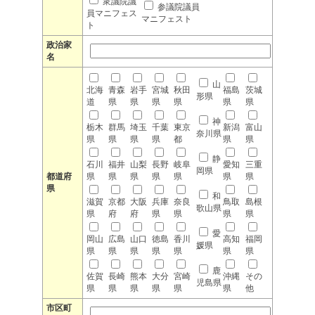
衆議院議
参議院議員
員マニフェス
マニフェスト
ト
政治家
名
山
北海
青森
岩手
宮城
秋田
福島
茨城
形県
道
県
県
県
県
県
県
神
栃木
群馬
埼玉
千葉
東京
新潟
富山
奈川県
県
県
県
県
都
県
県
静
石川
福井
山梨
長野
岐阜
愛知
三重
岡県
都道府
県
県
県
県
県
県
県
県
和
滋賀
京都
大阪
兵庫
奈良
鳥取
島根
歌山県
県
府
府
県
県
県
県
愛
岡山
広島
山口
徳島
香川
高知
福岡
媛県
県
県
県
県
県
県
県
鹿
佐賀
長崎
熊本
大分
宮崎
沖縄
その
児島県
県
県
県
県
県
県
他
市区町