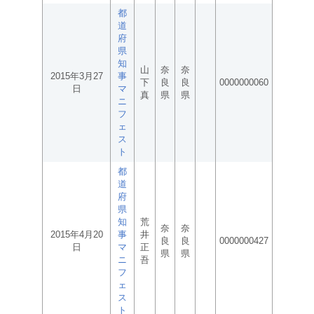
都
道
府
県
知
山
奈
奈
2015年3月27
事
下
良
良
0000000060
日
マ
真
県
県
ニ
フ
ェ
ス
ト
都
道
府
県
知
荒
奈
奈
2015年4月20
事
井
良
良
0000000427
日
マ
正
県
県
ニ
吾
フ
ェ
ス
ト