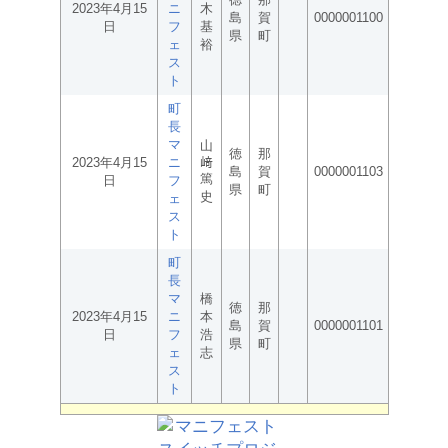
2023年4月15
ニ
木
島
賀
0000001100
日
フ
基
県
町
ェ
裕
ス
ト
町
長
マ
山
徳
那
2023年4月15
ニ
﨑
島
賀
0000001103
篤
日
フ
県
町
史
ェ
ス
ト
町
長
マ
橋
徳
那
2023年4月15
ニ
本
島
賀
0000001101
日
フ
浩
県
町
ェ
志
ス
ト