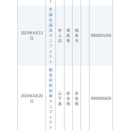
ト
市
議
会
議
員
井
徳
徳
2023年4月13
マ
上
島
島
0000001059
日
ニ
武
県
市
フ
ェ
ス
ト
都
道
府
県
知
山
奈
奈
2015年4月20
事
下
良
良
0000000426
日
マ
真
県
県
ニ
フ
ェ
ス
ト