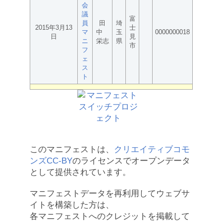
会
議
富
員
田
埼
2015年3月13
士
マ
中
玉
0000000018
日
見
ニ
栄志
県
市
フ
ェ
ス
ト
このマニフェストは、
クリエイティブコモ
ンズCC-BY
のライセンスでオープンデータ
として提供されています。
マニフェストデータを再利用してウェブサ
イトを構築した方は、
各マニフェストへのクレジットを掲載して