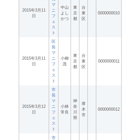
マ
中山
東
台
2015年3月11
ニ
よし
京
東
0000000010
日
フ
かつ
都
区
ェ
ス
ト
区
長
マ
東
台
2015年3月11
ニ
小柳
京
東
0000000011
日
フ
茂
都
区
ェ
ス
ト
市
長
マ
神
厚
2015年3月12
ニ
小林
奈
木
0000000012
日
フ
常良
川
市
ェ
県
ス
ト
市