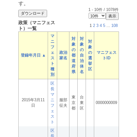
す。
1
-
10
件 /
1078
件
政策（マニフェス
1
2
3
4
5
...
108
ト）一覧
マ
対
対
ニ
対
象
象
フ
象
の
の
ェ
政治
の
マニフェス
登録年月日 ▲
都
自
ス
家名
選
トID
道
治
ト
挙
府
体
種
区
県
名
別
区
長
マ
東
台
2015年3月11
ニ
服部
京
東
0000000009
日
フ
征夫
都
区
ェ
ス
ト
区
長