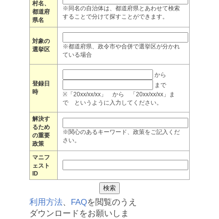
村名、
※同名の自治体は、都道府県とあわせて検索
都道府
することで分けて探すことができます。
県名
対象の
※都道府県、政令市や合併で選挙区が分かれ
選挙区
ている場合
から
登録日
まで
時
※「20xx/xx/xx」 から 「20xx/xx/xx」ま
で というように入力してください。
解決す
るため
※関心のあるキーワード、政策をご記入くだ
の重要
さい。
政策
マニフ
ェスト
ID
利用方法
、
FAQ
を閲覧のうえ
ダウンロードをお願いしま