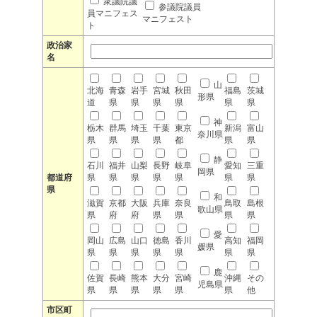
衆議院議
参議院議員
員マニフェス
マニフェスト
ト
政治家
名
山
北海
青森
岩手
宮城
秋田
福島
茨城
形県
道
県
県
県
県
県
県
神
栃木
群馬
埼玉
千葉
東京
新潟
富山
奈川県
県
県
県
県
都
県
県
静
石川
福井
山梨
長野
岐阜
愛知
三重
岡県
都道府
県
県
県
県
県
県
県
県
和
滋賀
京都
大阪
兵庫
奈良
鳥取
島根
歌山県
県
府
府
県
県
県
県
愛
岡山
広島
山口
徳島
香川
高知
福岡
媛県
県
県
県
県
県
県
県
鹿
佐賀
長崎
熊本
大分
宮崎
沖縄
その
児島県
県
県
県
県
県
県
他
市区町