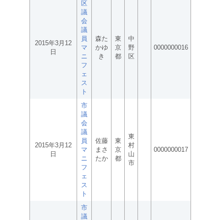
区
議
会
議
員
森た
東
中
2015年3月12
マ
かゆ
京
野
0000000016
日
ニ
き
都
区
フ
ェ
ス
ト
市
議
会
議
東
員
佐藤
東
2015年3月12
村
マ
まさ
京
0000000017
日
山
ニ
たか
都
市
フ
ェ
ス
ト
市
議