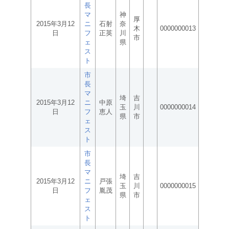
長
マ
神
厚
2015年3月12
ニ
石射
奈
木
0000000013
日
フ
正英
川
市
ェ
県
ス
ト
市
長
マ
埼
吉
2015年3月12
ニ
中原
玉
川
0000000014
日
フ
恵人
県
市
ェ
ス
ト
市
長
マ
埼
吉
2015年3月12
ニ
戸張
玉
川
0000000015
日
フ
胤茂
県
市
ェ
ス
ト