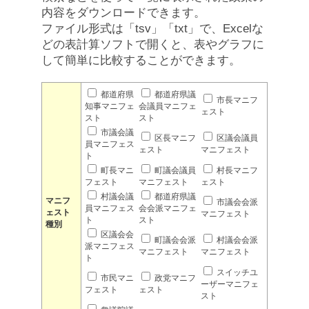
内容をダウンロードできます。
ファイル形式は「tsv」「txt」で、Excelな
どの表計算ソフトで開くと、表やグラフに
して簡単に比較することができます。
都道府県
都道府県議
市長マニフ
知事マニフェ
会議員マニフェ
ェスト
スト
スト
市議会議
区長マニフ
区議会議員
員マニフェス
ェスト
マニフェスト
ト
町長マニ
町議会議員
村長マニフ
フェスト
マニフェスト
ェスト
村議会議
都道府県議
マニフ
市議会会派
員マニフェス
会会派マニフェ
ェスト
マニフェスト
ト
スト
種別
区議会会
町議会会派
村議会会派
派マニフェス
マニフェスト
マニフェスト
ト
スイッチユ
市民マニ
政党マニフ
ーザーマニフェ
フェスト
ェスト
スト