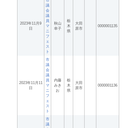
市
議
会
議
員
栃
2023年11月9
秋山
大田
マ
木
0000001135
日
幸子
原市
ニ
県
フ
ェ
ス
ト
市
議
会
議
員
内藤
栃
2023年11月11
大田
マ
みき
木
0000001136
日
原市
ニ
お
県
フ
ェ
ス
ト
市
議