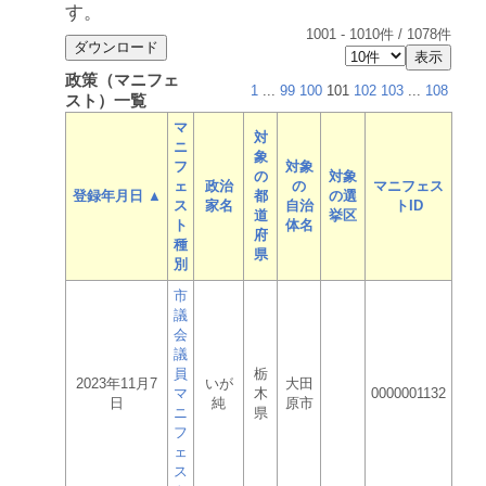
す。
1001
-
1010
件 /
1078
件
政策（マニフェ
1
...
99
100
101
102
103
...
108
スト）一覧
マ
対
ニ
象
フ
対象
の
対象
ェ
政治
の
マニフェス
登録年月日 ▲
都
の選
ス
家名
自治
トID
道
挙区
ト
体名
府
種
県
別
市
議
会
議
員
栃
2023年11月7
いが
大田
マ
木
0000001132
日
純
原市
ニ
県
フ
ェ
ス