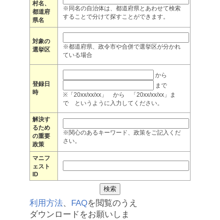
村名、
※同名の自治体は、都道府県とあわせて検索
都道府
することで分けて探すことができます。
県名
対象の
※都道府県、政令市や合併で選挙区が分かれ
選挙区
ている場合
から
登録日
まで
時
※「20xx/xx/xx」 から 「20xx/xx/xx」ま
で というように入力してください。
解決す
るため
※関心のあるキーワード、政策をご記入くだ
の重要
さい。
政策
マニフ
ェスト
ID
利用方法
、
FAQ
を閲覧のうえ
ダウンロードをお願いしま