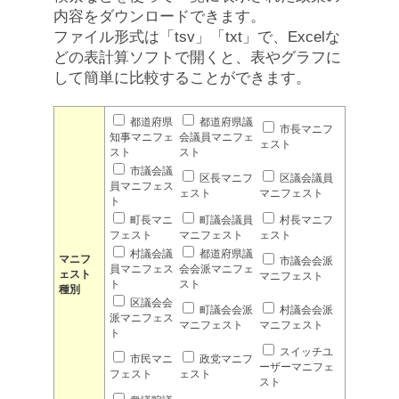
内容をダウンロードできます。
ファイル形式は「tsv」「txt」で、Excelな
どの表計算ソフトで開くと、表やグラフに
して簡単に比較することができます。
都道府県
都道府県議
市長マニフ
知事マニフェ
会議員マニフェ
ェスト
スト
スト
市議会議
区長マニフ
区議会議員
員マニフェス
ェスト
マニフェスト
ト
町長マニ
町議会議員
村長マニフ
フェスト
マニフェスト
ェスト
村議会議
都道府県議
マニフ
市議会会派
員マニフェス
会会派マニフェ
ェスト
マニフェスト
ト
スト
種別
区議会会
町議会会派
村議会会派
派マニフェス
マニフェスト
マニフェスト
ト
スイッチユ
市民マニ
政党マニフ
ーザーマニフェ
フェスト
ェスト
スト