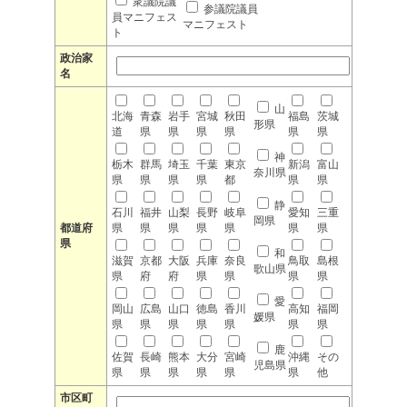
衆議院議
参議院議員
員マニフェス
マニフェスト
ト
政治家
名
山
北海
青森
岩手
宮城
秋田
福島
茨城
形県
道
県
県
県
県
県
県
神
栃木
群馬
埼玉
千葉
東京
新潟
富山
奈川県
県
県
県
県
都
県
県
静
石川
福井
山梨
長野
岐阜
愛知
三重
岡県
都道府
県
県
県
県
県
県
県
県
和
滋賀
京都
大阪
兵庫
奈良
鳥取
島根
歌山県
県
府
府
県
県
県
県
愛
岡山
広島
山口
徳島
香川
高知
福岡
媛県
県
県
県
県
県
県
県
鹿
佐賀
長崎
熊本
大分
宮崎
沖縄
その
児島県
県
県
県
県
県
県
他
市区町