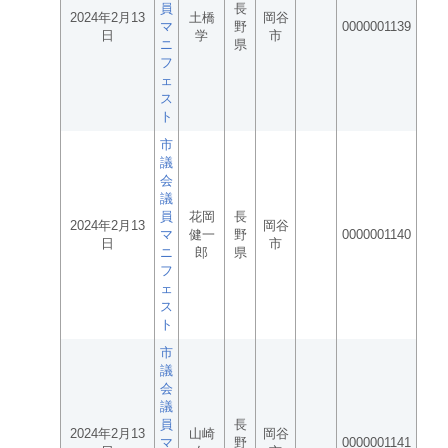
員
長
2024年2月13
土橋
岡谷
マ
野
0000001139
日
学
市
ニ
県
フ
ェ
ス
ト
市
議
会
議
員
花岡
長
2024年2月13
岡谷
マ
健一
野
0000001140
日
市
ニ
郎
県
フ
ェ
ス
ト
市
議
会
議
員
長
2024年2月13
山崎
岡谷
マ
野
0000001141