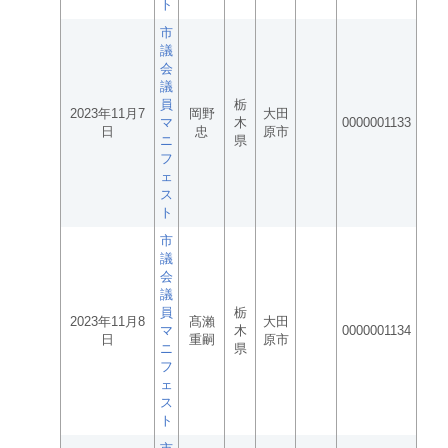
ト
市
議
会
議
員
栃
2023年11月7
岡野
大田
マ
木
0000001133
日
忠
原市
ニ
県
フ
ェ
ス
ト
市
議
会
議
員
栃
2023年11月8
髙瀨
大田
マ
木
0000001134
日
重嗣
原市
ニ
県
フ
ェ
ス
ト