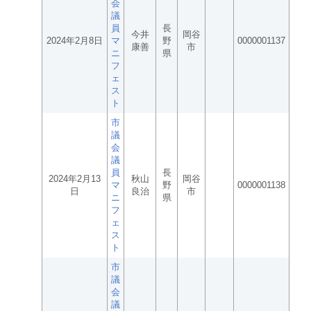
会
議
員
長
今井
岡谷
2024年2月8日
マ
野
0000001137
康善
市
ニ
県
フ
ェ
ス
ト
市
議
会
議
員
長
2024年2月13
秋山
岡谷
マ
野
0000001138
日
良治
市
ニ
県
フ
ェ
ス
ト
市
議
会
議