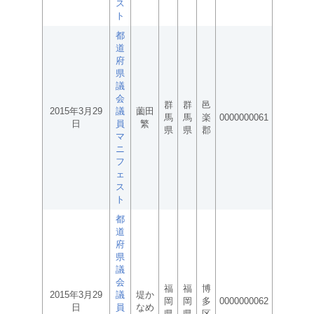
ス
ト
都
道
府
県
議
会
群
群
邑
2015年3月29
議
薗田
馬
馬
楽
0000000061
日
員
繁
県
県
郡
マ
ニ
フ
ェ
ス
ト
都
道
府
県
議
会
福
福
博
2015年3月29
議
堤か
岡
岡
多
0000000062
日
員
なめ
県
県
区