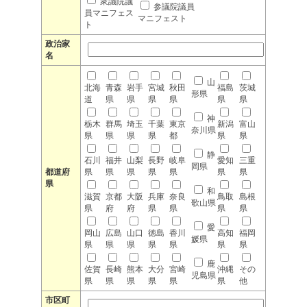
衆議院議
参議院議員
員マニフェス
マニフェスト
ト
政治家
名
山
北海
青森
岩手
宮城
秋田
福島
茨城
形県
道
県
県
県
県
県
県
神
栃木
群馬
埼玉
千葉
東京
新潟
富山
奈川県
県
県
県
県
都
県
県
静
石川
福井
山梨
長野
岐阜
愛知
三重
岡県
都道府
県
県
県
県
県
県
県
県
和
滋賀
京都
大阪
兵庫
奈良
鳥取
島根
歌山県
県
府
府
県
県
県
県
愛
岡山
広島
山口
徳島
香川
高知
福岡
媛県
県
県
県
県
県
県
県
鹿
佐賀
長崎
熊本
大分
宮崎
沖縄
その
児島県
県
県
県
県
県
県
他
市区町