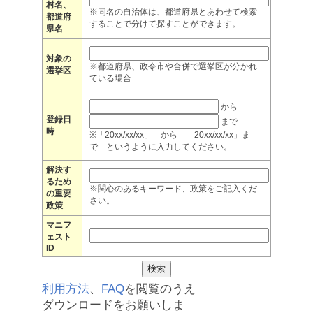
村名、
※同名の自治体は、都道府県とあわせて検索
都道府
することで分けて探すことができます。
県名
対象の
※都道府県、政令市や合併で選挙区が分かれ
選挙区
ている場合
から
登録日
まで
時
※「20xx/xx/xx」 から 「20xx/xx/xx」ま
で というように入力してください。
解決す
るため
※関心のあるキーワード、政策をご記入くだ
の重要
さい。
政策
マニフ
ェスト
ID
利用方法
、
FAQ
を閲覧のうえ
ダウンロードをお願いしま