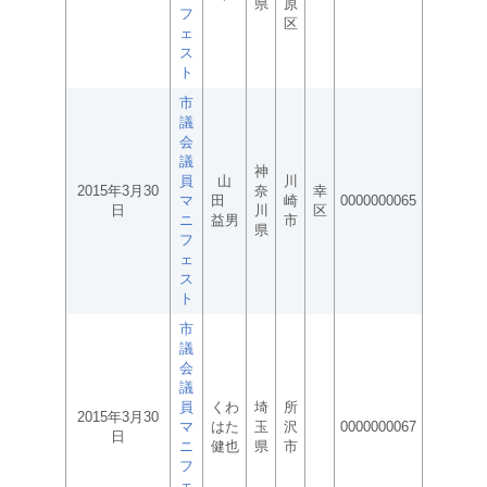
県
原
フ
区
ェ
ス
ト
市
議
会
議
神
員
山
川
2015年3月30
奈
幸
マ
田
崎
0000000065
日
川
区
ニ
益男
市
県
フ
ェ
ス
ト
市
議
会
議
員
くわ
埼
所
2015年3月30
マ
はた
玉
沢
0000000067
日
ニ
健也
県
市
フ
ェ