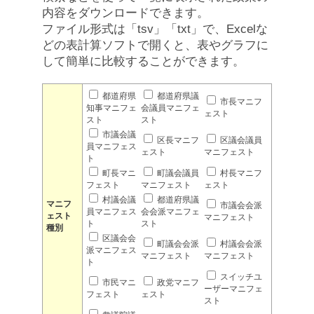
内容をダウンロードできます。
ファイル形式は「tsv」「txt」で、Excelな
どの表計算ソフトで開くと、表やグラフに
して簡単に比較することができます。
都道府県
都道府県議
市長マニフ
知事マニフェ
会議員マニフェ
ェスト
スト
スト
市議会議
区長マニフ
区議会議員
員マニフェス
ェスト
マニフェスト
ト
町長マニ
町議会議員
村長マニフ
フェスト
マニフェスト
ェスト
村議会議
都道府県議
マニフ
市議会会派
員マニフェス
会会派マニフェ
ェスト
マニフェスト
ト
スト
種別
区議会会
町議会会派
村議会会派
派マニフェス
マニフェスト
マニフェスト
ト
スイッチユ
市民マニ
政党マニフ
ーザーマニフェ
フェスト
ェスト
スト