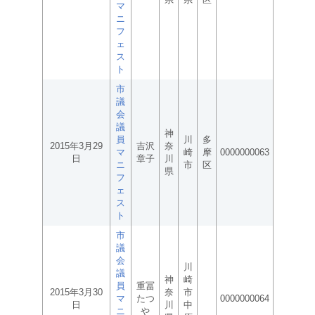
マ
ニ
フ
ェ
ス
ト
市
議
会
議
神
員
川
多
2015年3月29
吉沢
奈
マ
崎
摩
0000000063
日
章子
川
ニ
市
区
県
フ
ェ
ス
ト
市
議
会
川
議
神
崎
員
重冨
2015年3月30
奈
市
マ
たつ
0000000064
日
川
中
ニ
や