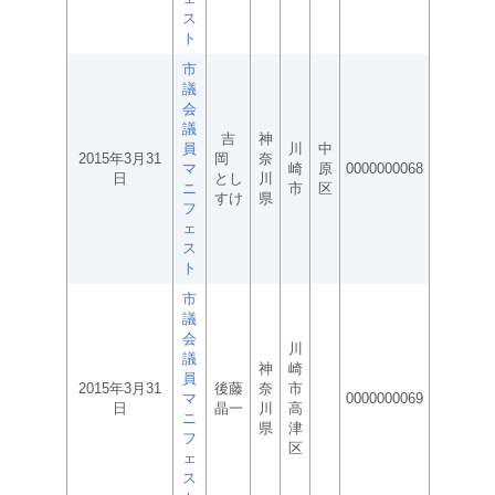
ス
ト
市
議
会
議
吉
神
員
川
中
2015年3月31
岡
奈
マ
崎
原
0000000068
日
とし
川
ニ
市
区
すけ
県
フ
ェ
ス
ト
市
議
会
川
議
神
崎
員
2015年3月31
後藤
奈
市
マ
0000000069
日
晶一
川
高
ニ
県
津
フ
区
ェ
ス