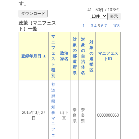
す。
41
-
50
件 /
1078
件
政策（マニフェス
1
...
3
4
5
6
7
...
108
ト）一覧
マ
対
対
ニ
対
象
象
フ
象
の
の
ェ
政治
の
マニフェス
登録年月日 ▲
都
自
ス
家名
選
トID
道
治
ト
挙
府
体
種
区
県
名
別
都
道
府
県
知
奈
奈
2015年3月27
事
山下
良
良
0000000060
日
マ
真
県
県
ニ
フ
ェ