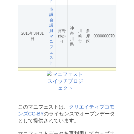
ト
市
議
会
議
神
員
河野
川
多
2015年3月31
奈
マ
ゆか
崎
摩
0000000070
日
川
ニ
り
市
区
県
フ
ェ
ス
ト
このマニフェストは、
クリエイティブコモ
ンズCC-BY
のライセンスでオープンデータ
として提供されています。
マニフェストデータを再利用してウェブサ