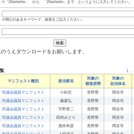
※「20xx/xx/xx」 から 「20xx/xx/xx」まで というように入力してください。
※関心のあるキーワード、政策をご記入ください。
覧のうえダウンロードをお願いします。
覧
1
...
対象の
対象の
マニフェスト種別
政治家名
都道府県
自治体名
市議会議員マニフェスト
小松壮
長野県
岡谷市
市議会議員マニフェスト
藤森弘
長野県
岡谷市
市議会議員マニフェスト
宇野香二
長野県
岡谷市
市議会議員マニフェスト
田村みどり
長野県
岡谷市
市議会議員マニフェスト
酒井和彦
長野県
岡谷市