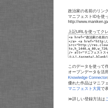
政治家の名前のリンク
マニフェストIDを使
http://www.maniken.j
上記URLを使ってク
このデータを使って
オープンデータを活
Knowledge Connector
優れた作品はマニフ
マニフェスト大賞
で
≫詳しい登録方法は