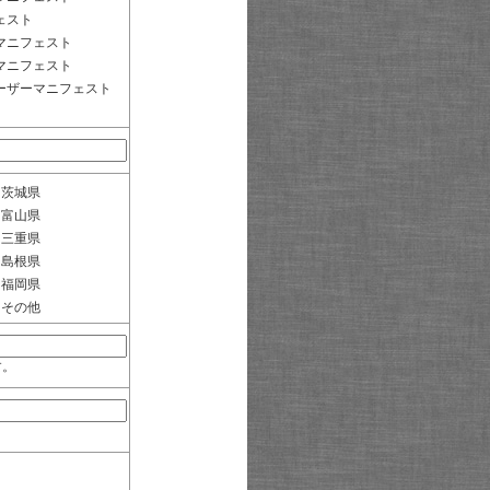
ェスト
マニフェスト
マニフェスト
ーザーマニフェスト
茨城県
富山県
三重県
島根県
福岡県
その他
す。