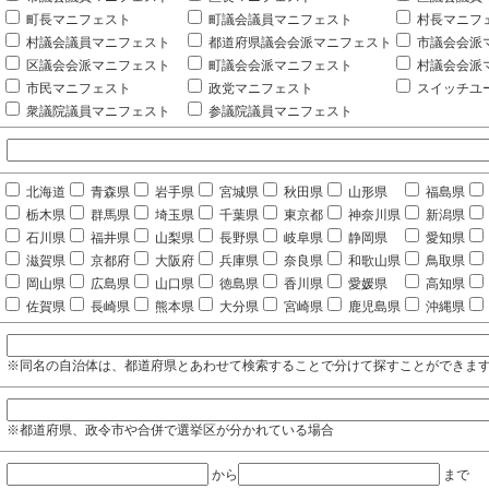
町長マニフェスト
町議会議員マニフェスト
村長マニフ
村議会議員マニフェスト
都道府県議会会派マニフェスト
市議会会派
区議会会派マニフェスト
町議会会派マニフェスト
村議会会派
市民マニフェスト
政党マニフェスト
スイッチユ
衆議院議員マニフェスト
参議院議員マニフェスト
北海道
青森県
岩手県
宮城県
秋田県
山形県
福島県
栃木県
群馬県
埼玉県
千葉県
東京都
神奈川県
新潟県
石川県
福井県
山梨県
長野県
岐阜県
静岡県
愛知県
滋賀県
京都府
大阪府
兵庫県
奈良県
和歌山県
鳥取県
岡山県
広島県
山口県
徳島県
香川県
愛媛県
高知県
佐賀県
長崎県
熊本県
大分県
宮崎県
鹿児島県
沖縄県
※同名の自治体は、都道府県とあわせて検索することで分けて探すことができま
※都道府県、政令市や合併で選挙区が分かれている場合
から
まで