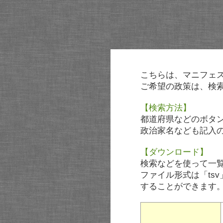
こちらは、マニフェ
ご希望の政策は、検
【検索方法】
都道府県などのボタ
政治家名なども記入
【ダウンロード】
検索などを使って一
ファイル形式は「tsv
することができます