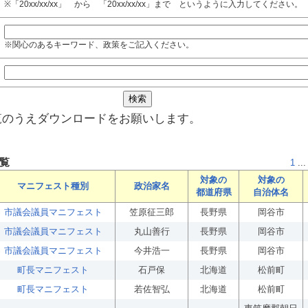
※「20xx/xx/xx」 から 「20xx/xx/xx」まで というように入力してください。
※関心のあるキーワード、政策をご記入ください。
覧のうえダウンロードをお願いします。
覧
1
...
対象の
対象の
マニフェスト種別
政治家名
都道府県
自治体名
市議会議員マニフェスト
笠原征三郎
長野県
岡谷市
市議会議員マニフェスト
丸山善行
長野県
岡谷市
市議会議員マニフェスト
今井浩一
長野県
岡谷市
町長マニフェスト
石戸保
北海道
松前町
町長マニフェスト
若佐智弘
北海道
松前町