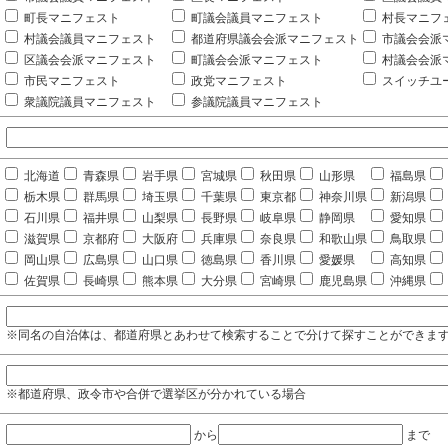
町長マニフェスト
町議会議員マニフェスト
村長マニフ
村議会議員マニフェスト
都道府県議会会派マニフェスト
市議会会派
区議会会派マニフェスト
町議会会派マニフェスト
村議会会派
市民マニフェスト
政党マニフェスト
スイッチユ
衆議院議員マニフェスト
参議院議員マニフェスト
北海道
青森県
岩手県
宮城県
秋田県
山形県
福島県
栃木県
群馬県
埼玉県
千葉県
東京都
神奈川県
新潟県
石川県
福井県
山梨県
長野県
岐阜県
静岡県
愛知県
滋賀県
京都府
大阪府
兵庫県
奈良県
和歌山県
鳥取県
岡山県
広島県
山口県
徳島県
香川県
愛媛県
高知県
佐賀県
長崎県
熊本県
大分県
宮崎県
鹿児島県
沖縄県
※同名の自治体は、都道府県とあわせて検索することで分けて探すことができま
※都道府県、政令市や合併で選挙区が分かれている場合
から
まで