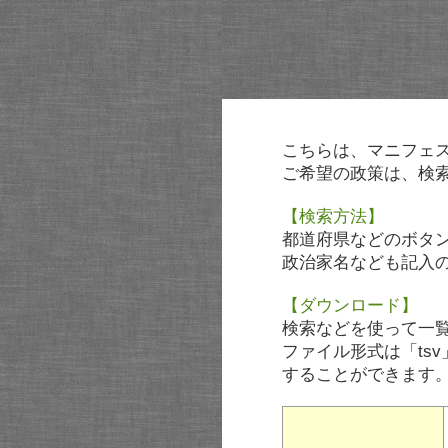
こちらは、マニフェ
ご希望の政策は、検
【検索方法】
都道府県などのボタ
政治家名なども記入
【ダウンロード】
検索などを使って一
ファイル形式は「tsv
することができます