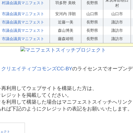
東筑摩郡朝日
村議会議員マニフェスト
羽多野 美映
長野県
村
市議会議員マニフェスト
安河内 淳朗
山口県
山口市
市議会議員マニフェスト
近藤一美
長野県
諏訪市
市議会議員マニフェスト
森山博美
長野県
諏訪市
市議会議員マニフェスト
藤森靖明
長野県
諏訪市
、
クリエイティブコモンズCC-BY
のライセンスでオープンデ
を再利用してウェブサイトを構築した方は、
クレジットを掲載してください。
タを利用して構築した場合はマニフェストスイッチへリンク
あれば下記のようにクレジットの表記をお願いいたします。