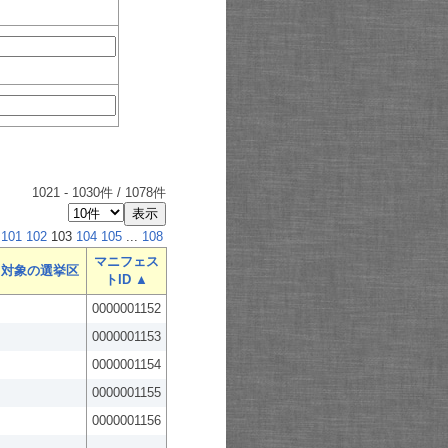
1021
-
1030
件 /
1078
件
101
102
103
104
105
...
108
マニフェス
対象の選挙区
トID ▲
0000001152
0000001153
0000001154
0000001155
0000001156