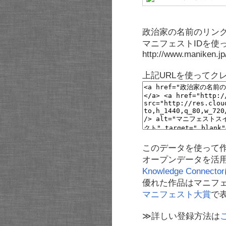
政治家の名前のリンク
マニフェストIDを使
http://www.maniken.j
上記URLを使ってク
このデータを使って
オープンデータを活
Knowledge Connector
優れた作品はマニフ
マニフェスト大賞
で
≫詳しい登録方法は