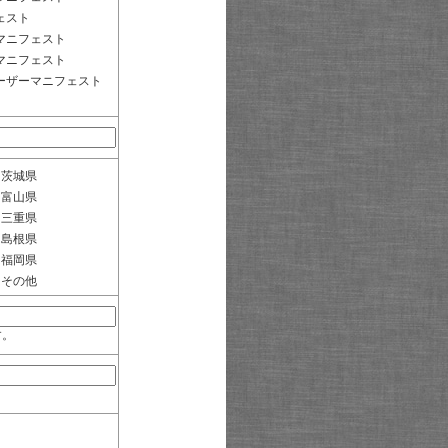
ェスト
マニフェスト
マニフェスト
ーザーマニフェスト
茨城県
富山県
三重県
島根県
福岡県
その他
す。