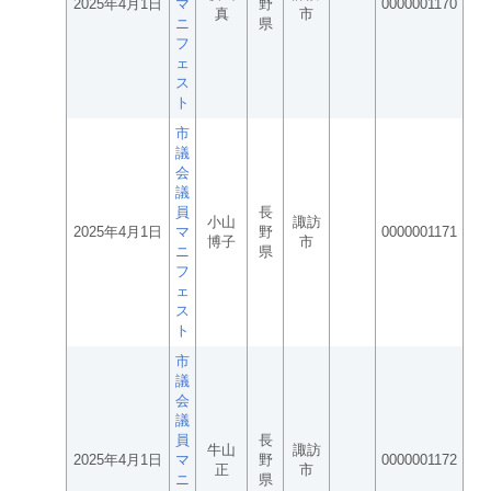
2025年4月1日
マ
野
0000001170
真
市
ニ
県
フ
ェ
ス
ト
市
議
会
議
員
長
小山
諏訪
2025年4月1日
マ
野
0000001171
博子
市
ニ
県
フ
ェ
ス
ト
市
議
会
議
員
長
牛山
諏訪
2025年4月1日
マ
野
0000001172
正
市
ニ
県