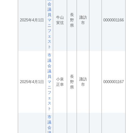
会
議
員
長
牛山
諏訪
2025年4月1日
マ
野
0000001166
実弦
市
ニ
県
フ
ェ
ス
ト
市
議
会
議
員
長
小泉
諏訪
2025年4月1日
マ
野
0000001167
正幸
市
ニ
県
フ
ェ
ス
ト
市
議
会
議