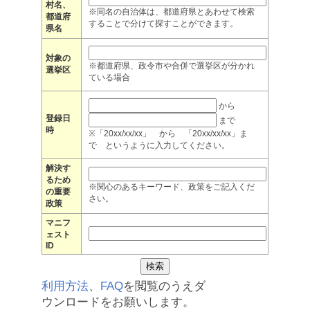
村名、
※同名の自治体は、都道府県とあわせて検索
都道府
することで分けて探すことができます。
県名
対象の
※都道府県、政令市や合併で選挙区が分かれ
選挙区
ている場合
から
登録日
まで
時
※「20xx/xx/xx」 から 「20xx/xx/xx」ま
で というように入力してください。
解決す
るため
※関心のあるキーワード、政策をご記入くだ
の重要
さい。
政策
マニフ
ェスト
ID
利用方法
、
FAQ
を閲覧のうえダ
ウンロードをお願いします。