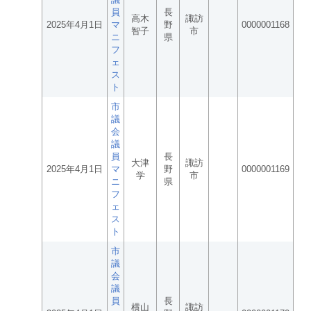
員
長
高木
諏訪
2025年4月1日
マ
野
0000001168
智子
市
ニ
県
フ
ェ
ス
ト
市
議
会
議
員
長
大津
諏訪
2025年4月1日
マ
野
0000001169
学
市
ニ
県
フ
ェ
ス
ト
市
議
会
議
員
長
横山
諏訪