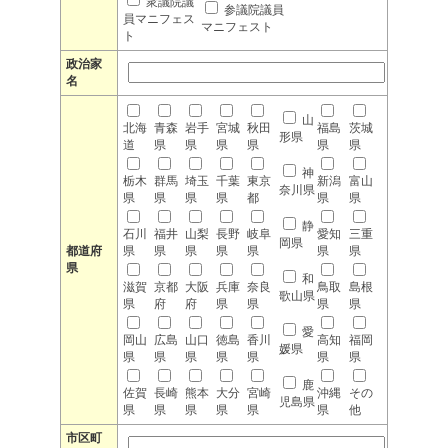
衆議院議
参議院議員
員マニフェス
マニフェスト
ト
政治家
名
山
北海
青森
岩手
宮城
秋田
福島
茨城
形県
道
県
県
県
県
県
県
神
栃木
群馬
埼玉
千葉
東京
新潟
富山
奈川県
県
県
県
県
都
県
県
静
石川
福井
山梨
長野
岐阜
愛知
三重
岡県
都道府
県
県
県
県
県
県
県
県
和
滋賀
京都
大阪
兵庫
奈良
鳥取
島根
歌山県
県
府
府
県
県
県
県
愛
岡山
広島
山口
徳島
香川
高知
福岡
媛県
県
県
県
県
県
県
県
鹿
佐賀
長崎
熊本
大分
宮崎
沖縄
その
児島県
県
県
県
県
県
県
他
市区町