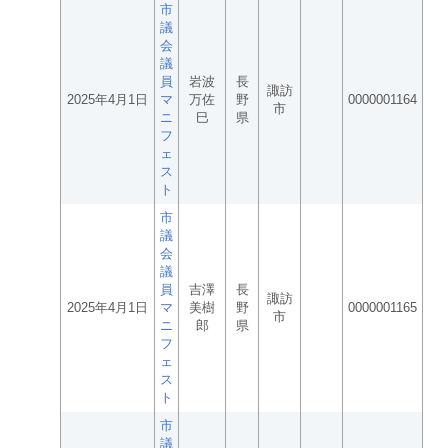
市
議
会
議
員
岩波
長
諏訪
2025年4月1日
マ
万佐
野
0000001164
市
ニ
巳
県
フ
ェ
ス
ト
市
議
会
議
員
吉澤
長
諏訪
2025年4月1日
マ
美樹
野
0000001165
市
ニ
郎
県
フ
ェ
ス
ト
市
議