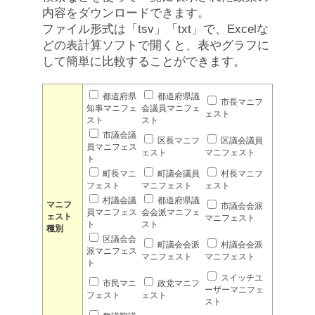
内容をダウンロードできます。
ファイル形式は「tsv」「txt」で、Excelな
どの表計算ソフトで開くと、表やグラフに
して簡単に比較することができます。
都道府県
都道府県議
市長マニフ
知事マニフェ
会議員マニフェ
ェスト
スト
スト
市議会議
区長マニフ
区議会議員
員マニフェス
ェスト
マニフェスト
ト
町長マニ
町議会議員
村長マニフ
フェスト
マニフェスト
ェスト
村議会議
都道府県議
マニフ
市議会会派
員マニフェス
会会派マニフェ
ェスト
マニフェスト
ト
スト
種別
区議会会
町議会会派
村議会会派
派マニフェス
マニフェスト
マニフェスト
ト
スイッチユ
市民マニ
政党マニフ
ーザーマニフェ
フェスト
ェスト
スト