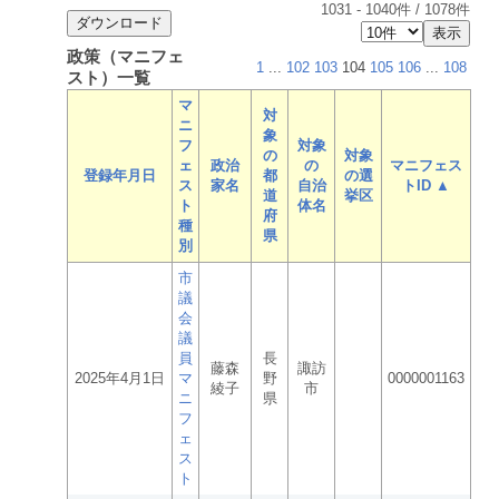
1031
-
1040
件 /
1078
件
政策（マニフェ
1
...
102
103
104
105
106
...
108
スト）一覧
マ
対
ニ
象
フ
対象
の
対象
ェ
政治
の
マニフェス
登録年月日
都
の選
ス
家名
自治
トID ▲
道
挙区
ト
体名
府
種
県
別
市
議
会
議
員
長
藤森
諏訪
2025年4月1日
マ
野
0000001163
綾子
市
ニ
県
フ
ェ
ス
ト