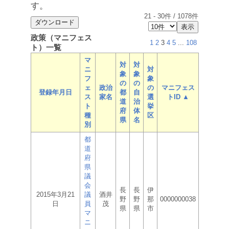
す。
21
-
30
件 /
1078
件
政策（マニフェス
1
2
3
4
5
...
108
ト）一覧
マ
対
対
ニ
対
象
象
フ
象
の
の
ェ
政治
の
マニフェス
登録年月日
都
自
ス
家名
選
トID ▲
道
治
ト
挙
府
体
種
区
県
名
別
都
道
府
県
議
会
長
長
伊
2015年3月21
議
酒井
野
野
那
0000000038
日
員
茂
県
県
市
マ
ニ