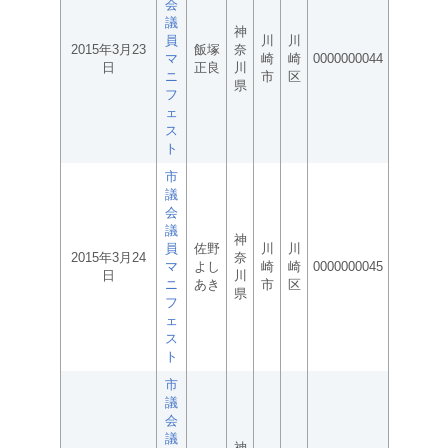
会
議
神
員
川
川
2015年3月23
飯塚
奈
マ
崎
崎
0000000044
日
正良
川
ニ
市
区
県
フ
ェ
ス
ト
市
議
会
議
神
員
佐野
川
川
2015年3月24
奈
マ
よし
崎
崎
0000000045
日
川
ニ
あき
市
区
県
フ
ェ
ス
ト
市
議
会
議
神