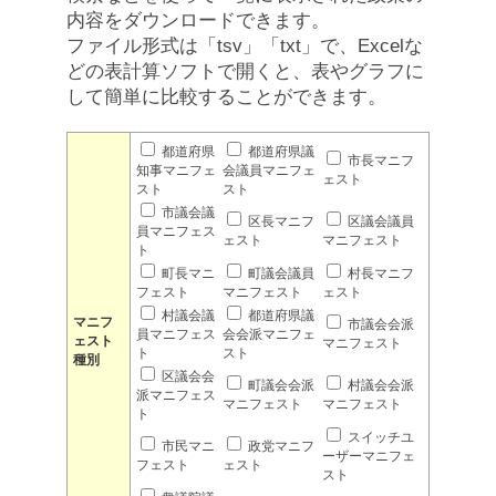
内容をダウンロードできます。
ファイル形式は「tsv」「txt」で、Excelな
どの表計算ソフトで開くと、表やグラフに
して簡単に比較することができます。
都道府県
都道府県議
市長マニフ
知事マニフェ
会議員マニフェ
ェスト
スト
スト
市議会議
区長マニフ
区議会議員
員マニフェス
ェスト
マニフェスト
ト
町長マニ
町議会議員
村長マニフ
フェスト
マニフェスト
ェスト
村議会議
都道府県議
マニフ
市議会会派
員マニフェス
会会派マニフェ
ェスト
マニフェスト
ト
スト
種別
区議会会
町議会会派
村議会会派
派マニフェス
マニフェスト
マニフェスト
ト
スイッチユ
市民マニ
政党マニフ
ーザーマニフェ
フェスト
ェスト
スト