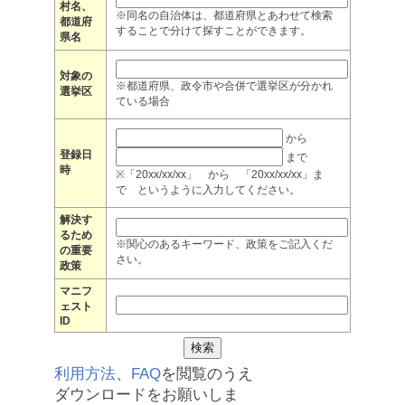
村名、
※同名の自治体は、都道府県とあわせて検索
都道府
することで分けて探すことができます。
県名
対象の
※都道府県、政令市や合併で選挙区が分かれ
選挙区
ている場合
から
登録日
まで
時
※「20xx/xx/xx」 から 「20xx/xx/xx」ま
で というように入力してください。
解決す
るため
※関心のあるキーワード、政策をご記入くだ
の重要
さい。
政策
マニフ
ェスト
ID
利用方法
、
FAQ
を閲覧のうえ
ダウンロードをお願いしま