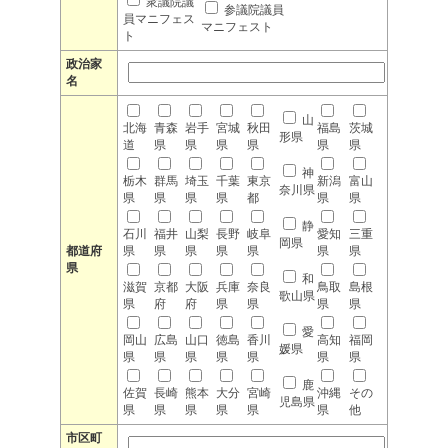
衆議院議
参議院議員
員マニフェス
マニフェスト
ト
政治家
名
山
北海
青森
岩手
宮城
秋田
福島
茨城
形県
道
県
県
県
県
県
県
神
栃木
群馬
埼玉
千葉
東京
新潟
富山
奈川県
県
県
県
県
都
県
県
静
石川
福井
山梨
長野
岐阜
愛知
三重
岡県
都道府
県
県
県
県
県
県
県
県
和
滋賀
京都
大阪
兵庫
奈良
鳥取
島根
歌山県
県
府
府
県
県
県
県
愛
岡山
広島
山口
徳島
香川
高知
福岡
媛県
県
県
県
県
県
県
県
鹿
佐賀
長崎
熊本
大分
宮崎
沖縄
その
児島県
県
県
県
県
県
県
他
市区町