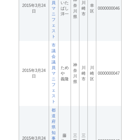
員
いた
川
2015年3月24
奈
幸
マ
ばし
崎
0000000046
日
川
区
ニ
洋一
市
県
フ
ェ
ス
ト
市
議
会
議
神
員
ため
川
川
2015年3月24
奈
マ
や
崎
崎
0000000047
日
川
ニ
義隆
市
区
県
フ
ェ
ス
ト
都
道
府
県
知
藤
三
三
2015年3月24
事