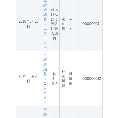
区
議
会
鈴木
議
けん
員
ぽう
東
渋
2015年3月23
マ
渋谷
京
谷
0000000041
日
ニ
区議
都
区
フ
会議
ェ
員
ス
ト
市
議
会
議
神
員
粕
川
2015年3月23
奈
マ
谷
崎
0000000042
日
川
ニ
葉子
市
県
フ
ェ
ス
ト
市
議