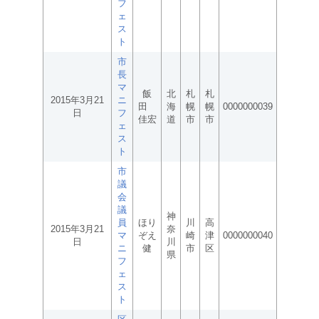
フ
ェ
ス
ト
市
長
マ
飯
北
札
札
2015年3月21
ニ
田
海
幌
幌
0000000039
日
フ
佳宏
道
市
市
ェ
ス
ト
市
議
会
議
神
員
ほり
川
高
2015年3月21
奈
マ
ぞえ
崎
津
0000000040
日
川
ニ
健
市
区
県
フ
ェ
ス
ト