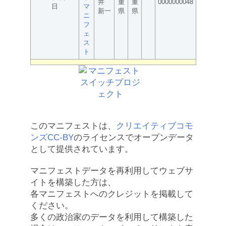
井
重
重
0000000048
日
マ
新一
県
県
ニ
フ
ェ
ス
ト
このマニフェストは、
クリエイティブコモ
ンズCC-BY
のライセンスでオープンデータ
として提供されています。
マニフェストデータを再利用してウェブサ
イトを構築した方は、
各マニフェストへのクレジットを掲載して
ください。
多くの政治家のデータを利用して構築した