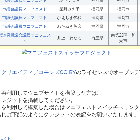
市議会議員マニフェスト
堀内てつお
福岡県
福岡市
市議会議員マニフェスト
星野みえ子
福岡県
福岡市
市議会議員マニフェスト
ひえじま俊和
福岡県
福岡市
市議会議員マニフェスト
わたぬき英彦
福岡県
福岡市
都道府県議会議員マニフェス
南第22区 和
井上 わたる
埼玉県
ト
光市
、
クリエイティブコモンズCC-BY
のライセンスでオープンデ
を再利用してウェブサイトを構築した方は、
クレジットを掲載してください。
タを利用して構築した場合はマニフェストスイッチへリンク
あれば下記のようにクレジットの表記をお願いいたします。