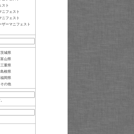
ェスト
マニフェスト
マニフェスト
ーザーマニフェスト
茨城県
富山県
三重県
島根県
福岡県
その他
す。