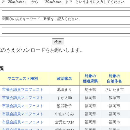
※「20xx/xx/xx」 から 「20xx/xx/xx」まで というように入力してください。
※関心のあるキーワード、政策をご記入ください。
覧のうえダウンロードをお願いします。
覧
対象の
対象の
マニフェスト種別
政治家名
都道府県
自治体名
市議会議員マニフェスト
池田まり
埼玉県
さいたま市
市議会議員マニフェスト
すが太助
福岡県
飯塚市
市議会議員マニフェスト
熊谷敦子
福岡県
福岡市
市議会議員マニフェスト
中山いくみ
福岡県
福岡市
市議会議員マニフェスト
倉元たつお
福岡県
福岡市