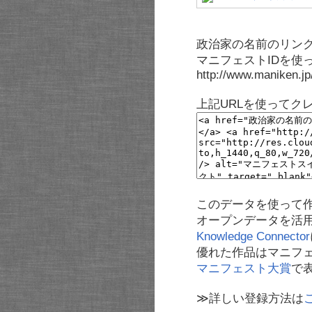
政治家の名前のリンク
マニフェストIDを使
http://www.maniken.j
上記URLを使ってク
このデータを使って
オープンデータを活
Knowledge Connector
優れた作品はマニフ
マニフェスト大賞
で
≫詳しい登録方法は