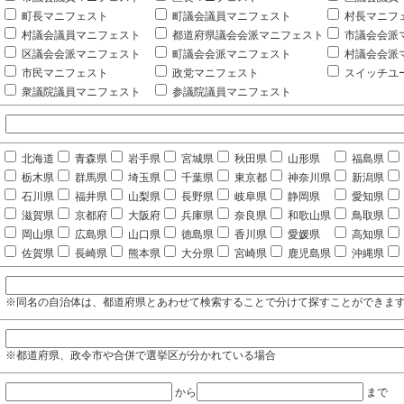
町長マニフェスト
町議会議員マニフェスト
村長マニフ
村議会議員マニフェスト
都道府県議会会派マニフェスト
市議会会派
区議会会派マニフェスト
町議会会派マニフェスト
村議会会派
市民マニフェスト
政党マニフェスト
スイッチユ
衆議院議員マニフェスト
参議院議員マニフェスト
北海道
青森県
岩手県
宮城県
秋田県
山形県
福島県
栃木県
群馬県
埼玉県
千葉県
東京都
神奈川県
新潟県
石川県
福井県
山梨県
長野県
岐阜県
静岡県
愛知県
滋賀県
京都府
大阪府
兵庫県
奈良県
和歌山県
鳥取県
岡山県
広島県
山口県
徳島県
香川県
愛媛県
高知県
佐賀県
長崎県
熊本県
大分県
宮崎県
鹿児島県
沖縄県
※同名の自治体は、都道府県とあわせて検索することで分けて探すことができま
※都道府県、政令市や合併で選挙区が分かれている場合
から
まで