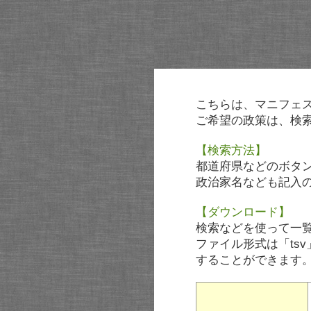
こちらは、マニフェ
ご希望の政策は、検
【検索方法】
都道府県などのボタ
政治家名なども記入
【ダウンロード】
検索などを使って一
ファイル形式は「tsv
することができます