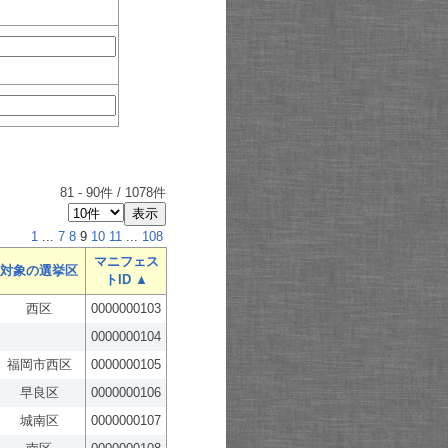
81
-
90
件 /
1078
件
1
...
7
8
9
10
11
...
108
マニフェス
対象の選挙区
トID ▲
西区
0000000103
0000000104
福岡市西区
0000000105
早良区
0000000106
城南区
0000000107