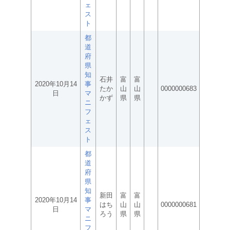
ェ
ス
ト
都
道
府
県
知
石井
富
富
2020年10月14
事
たか
山
山
0000000683
日
マ
かず
県
県
ニ
フ
ェ
ス
ト
都
道
府
県
知
新田
富
富
2020年10月14
事
はち
山
山
0000000681
日
マ
ろう
県
県
ニ
フ