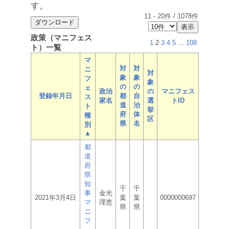
す。
11
-
20
件 /
1078
件
政策（マニフェス
1
2
3
4
5
...
108
ト）一覧
マ
対
対
ニ
対
象
象
フ
象
の
の
ェ
政治
の
マニフェス
登録年月日
都
自
ス
家名
選
トID
道
治
ト
挙
府
体
種
区
県
名
別
▲
都
道
府
県
知
千
千
事
金光
2021年3月4日
葉
葉
0000000697
マ
理恵
県
県
ニ
フ