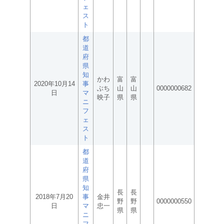
ェ
ス
ト
都
道
府
県
知
かわ
富
富
2020年10月14
事
ぶち
山
山
0000000682
日
マ
映子
県
県
ニ
フ
ェ
ス
ト
都
道
府
県
知
長
長
2018年7月20
事
金井
野
野
0000000550
日
マ
忠一
県
県
ニ
フ