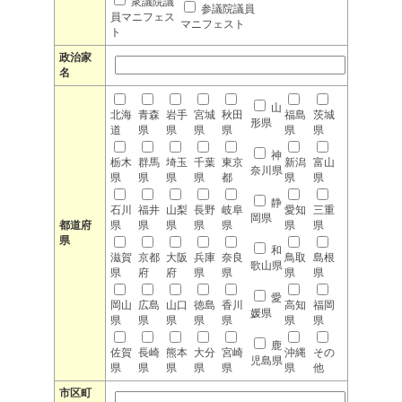
衆議院議
参議院議員
員マニフェス
マニフェスト
ト
政治家
名
山
北海
青森
岩手
宮城
秋田
福島
茨城
形県
道
県
県
県
県
県
県
神
栃木
群馬
埼玉
千葉
東京
新潟
富山
奈川県
県
県
県
県
都
県
県
静
石川
福井
山梨
長野
岐阜
愛知
三重
岡県
都道府
県
県
県
県
県
県
県
県
和
滋賀
京都
大阪
兵庫
奈良
鳥取
島根
歌山県
県
府
府
県
県
県
県
愛
岡山
広島
山口
徳島
香川
高知
福岡
媛県
県
県
県
県
県
県
県
鹿
佐賀
長崎
熊本
大分
宮崎
沖縄
その
児島県
県
県
県
県
県
県
他
市区町