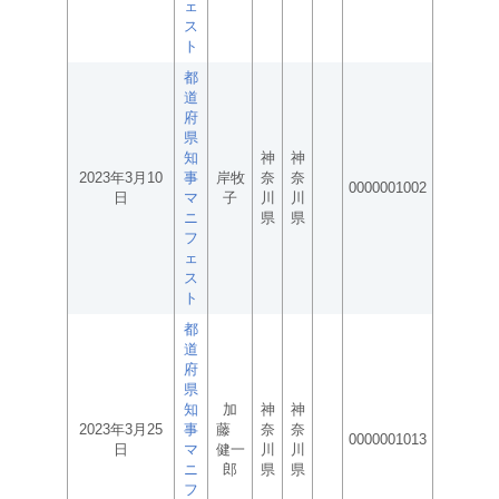
ェ
ス
ト
都
道
府
県
知
神
神
2023年3月10
事
岸牧
奈
奈
0000001002
日
マ
子
川
川
ニ
県
県
フ
ェ
ス
ト
都
道
府
県
知
加
神
神
2023年3月25
事
藤
奈
奈
0000001013
日
マ
健一
川
川
ニ
郎
県
県
フ