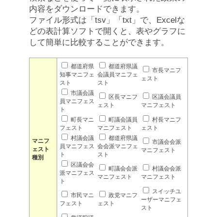
内容をダウンロードできます。
ファイル形式は「tsv」「txt」で、Excelな
どの表計算ソフトで開くと、表やグラフに
して簡単に比較することができます。
都道府県
都道府県議
市長マニフ
知事マニフェ
会議員マニフェ
ェスト
スト
スト
市議会議
区長マニフ
区議会議員
員マニフェス
ェスト
マニフェスト
ト
町長マニ
町議会議員
村長マニフ
フェスト
マニフェスト
ェスト
村議会議
都道府県議
マニフ
市議会会派
員マニフェス
会会派マニフェ
ェスト
マニフェスト
ト
スト
種別
区議会会
町議会会派
村議会会派
派マニフェス
マニフェスト
マニフェスト
ト
スイッチユ
市民マニ
政党マニフ
ーザーマニフェ
フェスト
ェスト
スト