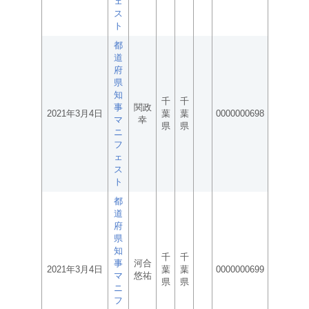
ェ
ス
ト
都
道
府
県
知
千
千
事
関政
2021年3月4日
葉
葉
0000000698
マ
幸
県
県
ニ
フ
ェ
ス
ト
都
道
府
県
知
千
千
事
河合
2021年3月4日
葉
葉
0000000699
マ
悠祐
県
県
ニ
フ