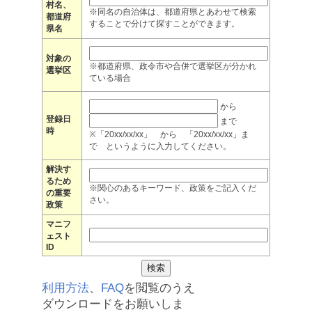
村名、
※同名の自治体は、都道府県とあわせて検索
都道府
することで分けて探すことができます。
県名
対象の
※都道府県、政令市や合併で選挙区が分かれ
選挙区
ている場合
から
登録日
まで
時
※「20xx/xx/xx」 から 「20xx/xx/xx」ま
で というように入力してください。
解決す
るため
※関心のあるキーワード、政策をご記入くだ
の重要
さい。
政策
マニフ
ェスト
ID
利用方法
、
FAQ
を閲覧のうえ
ダウンロードをお願いしま