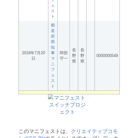
ェ
ス
ト
都
道
府
県
知
長
長
2018年7月20
事
阿部
野
野
0000000549
日
マ
守一
県
県
ニ
フ
ェ
ス
ト
このマニフェストは、
クリエイティブコモ