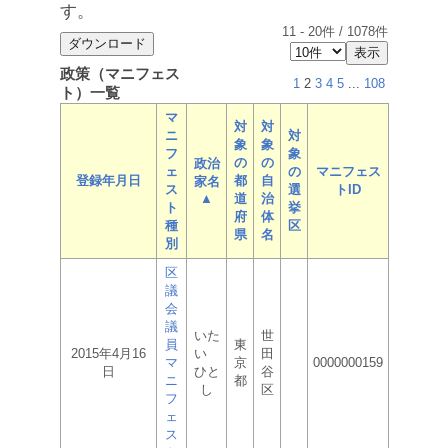
す。
11
-
20
件 /
1078
件
政策（マニフェス
1
2
3
4
5
...
108
ト）一覧
マ
対
対
ニ
対
象
象
フ
象
の
の
政治
ェ
の
マニフェス
登録年月日
都
自
家名
ス
選
トID
▲
道
治
ト
挙
府
体
種
区
県
名
別
区
議
会
議
いた
世
員
東
2015年4月16
い
田
マ
京
0000000159
日
ひと
谷
ニ
都
し
区
フ
ェ
ス