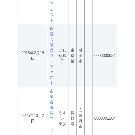
フ
ェ
ス
ト
市
議
会
議
員
いわ
東
町
2018年2月18
マ
せ和
京
田
0000000534
日
ニ
子
都
市
フ
ェ
ス
ト
市
議
会
議
安
員
うす
長
2025年10月2
曇
マ
い
野
0000001204
日
野
ニ
泰彦
県
市
フ
ェ