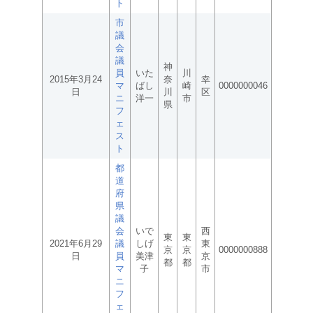
ト
市
議
会
議
神
員
いた
川
2015年3月24
奈
幸
マ
ばし
崎
0000000046
日
川
区
ニ
洋一
市
県
フ
ェ
ス
ト
都
道
府
県
議
会
いで
西
東
東
2021年6月29
議
しげ
東
京
京
0000000888
日
員
美津
京
都
都
マ
子
市
ニ
フ
ェ