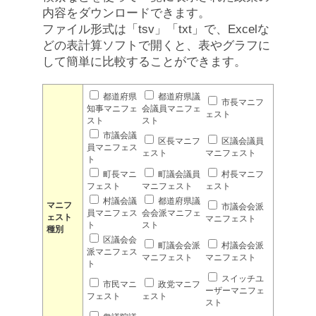
内容をダウンロードできます。
ファイル形式は「tsv」「txt」で、Excelな
どの表計算ソフトで開くと、表やグラフに
して簡単に比較することができます。
都道府県
都道府県議
市長マニフ
知事マニフェ
会議員マニフェ
ェスト
スト
スト
市議会議
区長マニフ
区議会議員
員マニフェス
ェスト
マニフェスト
ト
町長マニ
町議会議員
村長マニフ
フェスト
マニフェスト
ェスト
村議会議
都道府県議
マニフ
市議会会派
員マニフェス
会会派マニフェ
ェスト
マニフェスト
ト
スト
種別
区議会会
町議会会派
村議会会派
派マニフェス
マニフェスト
マニフェスト
ト
スイッチユ
市民マニ
政党マニフ
ーザーマニフェ
フェスト
ェスト
スト