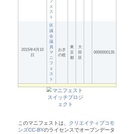
フ
ェ
ス
ト
区
議
会
議
員
東
大
2015年4月10
おぎ
マ
京
田
0000000135
日
の稔
ニ
都
区
フ
ェ
ス
ト
このマニフェストは、
クリエイティブコモ
ンズCC-BY
のライセンスでオープンデータ