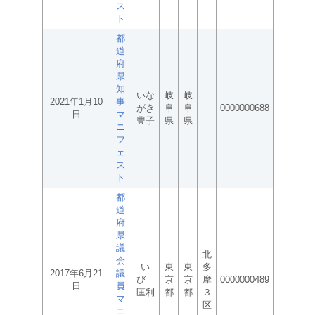
ス
ト
都
道
府
県
知
いな
岐
岐
2021年1月10
事
がき
阜
阜
0000000688
日
マ
豊子
県
県
ニ
フ
ェ
ス
ト
都
道
府
県
議
北
会
い
東
東
多
2017年6月21
議
び
京
京
摩
0000000489
日
員
匡利
都
都
３
マ
区
ニ