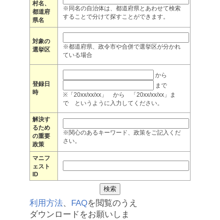
村名、
※同名の自治体は、都道府県とあわせて検索
都道府
することで分けて探すことができます。
県名
対象の
※都道府県、政令市や合併で選挙区が分かれ
選挙区
ている場合
から
登録日
まで
時
※「20xx/xx/xx」 から 「20xx/xx/xx」ま
で というように入力してください。
解決す
るため
※関心のあるキーワード、政策をご記入くだ
の重要
さい。
政策
マニフ
ェスト
ID
利用方法
、
FAQ
を閲覧のうえ
ダウンロードをお願いしま