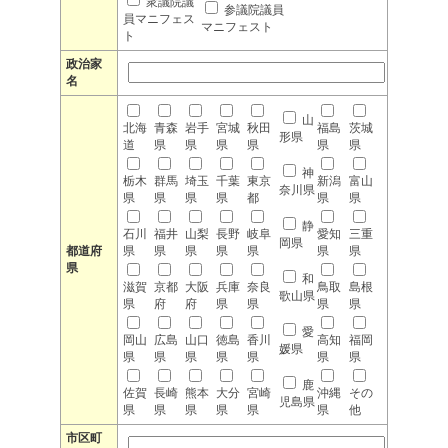
衆議院議
参議院議員
員マニフェス
マニフェスト
ト
政治家
名
山
北海
青森
岩手
宮城
秋田
福島
茨城
形県
道
県
県
県
県
県
県
神
栃木
群馬
埼玉
千葉
東京
新潟
富山
奈川県
県
県
県
県
都
県
県
静
石川
福井
山梨
長野
岐阜
愛知
三重
岡県
都道府
県
県
県
県
県
県
県
県
和
滋賀
京都
大阪
兵庫
奈良
鳥取
島根
歌山県
県
府
府
県
県
県
県
愛
岡山
広島
山口
徳島
香川
高知
福岡
媛県
県
県
県
県
県
県
県
鹿
佐賀
長崎
熊本
大分
宮崎
沖縄
その
児島県
県
県
県
県
県
県
他
市区町