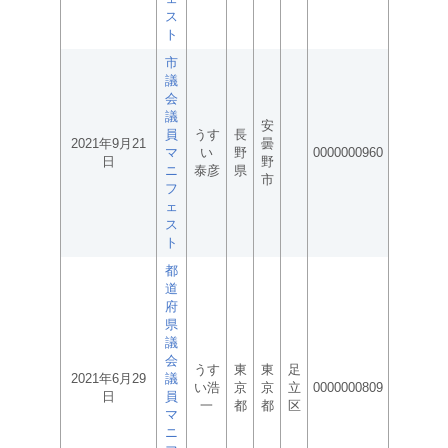
ス
ト
市
議
会
議
安
員
うす
長
2021年9月21
曇
マ
い
野
0000000960
日
野
ニ
泰彦
県
市
フ
ェ
ス
ト
都
道
府
県
議
会
うす
東
東
足
2021年6月29
議
い浩
京
京
立
0000000809
日
員
一
都
都
区
マ
ニ