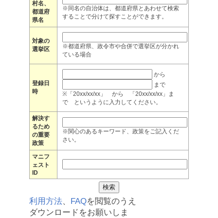
村名、
※同名の自治体は、都道府県とあわせて検索
都道府
することで分けて探すことができます。
県名
対象の
※都道府県、政令市や合併で選挙区が分かれ
選挙区
ている場合
から
登録日
まで
時
※「20xx/xx/xx」 から 「20xx/xx/xx」ま
で というように入力してください。
解決す
るため
※関心のあるキーワード、政策をご記入くだ
の重要
さい。
政策
マニフ
ェスト
ID
利用方法
、
FAQ
を閲覧のうえ
ダウンロードをお願いしま