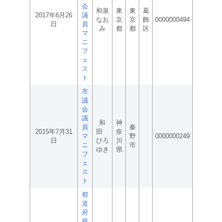
会
和泉
東
東
葛
2017年6月26
議
なお
京
京
飾
0000000494
日
員
み
都
都
区
マ
ニ
フ
ェ
ス
ト
市
議
会
議
和
神
員
秦
2015年7月31
田
奈
マ
野
0000000249
日
ひろ
川
ニ
市
ゆき
県
フ
ェ
ス
ト
都
道
府
県