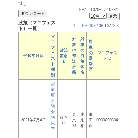
す。
1061
-
1070
件 /
1078
件
政策（マニフェス
1
...
104
105
106
107
108
ト）一覧
マ
対
対
ニ
対
象
象
フ
象
の
の
政治
ェ
の
マニフェス
登録年月日
都
自
家名
ス
選
トID
▲
道
治
ト
挙
府
体
種
区
県
名
別
都
道
府
県
議
会
東
東
町
議
鈴木
2021年7月4日
京
京
田
0000000894
員
烈
都
都
市
マ
ニ