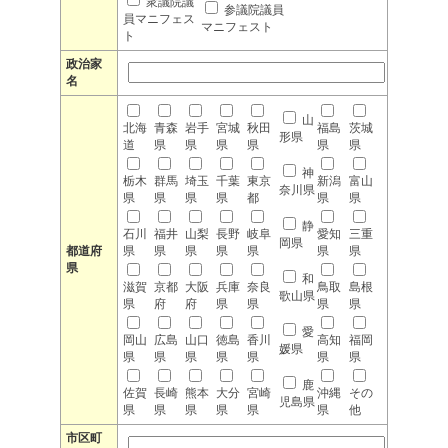
衆議院議
参議院議員
員マニフェス
マニフェスト
ト
政治家
名
山
北海
青森
岩手
宮城
秋田
福島
茨城
形県
道
県
県
県
県
県
県
神
栃木
群馬
埼玉
千葉
東京
新潟
富山
奈川県
県
県
県
県
都
県
県
静
石川
福井
山梨
長野
岐阜
愛知
三重
岡県
都道府
県
県
県
県
県
県
県
県
和
滋賀
京都
大阪
兵庫
奈良
鳥取
島根
歌山県
県
府
府
県
県
県
県
愛
岡山
広島
山口
徳島
香川
高知
福岡
媛県
県
県
県
県
県
県
県
鹿
佐賀
長崎
熊本
大分
宮崎
沖縄
その
児島県
県
県
県
県
県
県
他
市区町