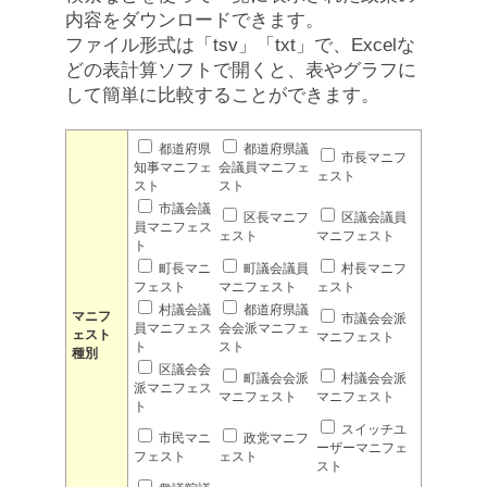
内容をダウンロードできます。
ファイル形式は「tsv」「txt」で、Excelな
どの表計算ソフトで開くと、表やグラフに
して簡単に比較することができます。
都道府県
都道府県議
市長マニフ
知事マニフェ
会議員マニフェ
ェスト
スト
スト
市議会議
区長マニフ
区議会議員
員マニフェス
ェスト
マニフェスト
ト
町長マニ
町議会議員
村長マニフ
フェスト
マニフェスト
ェスト
村議会議
都道府県議
マニフ
市議会会派
員マニフェス
会会派マニフェ
ェスト
マニフェスト
ト
スト
種別
区議会会
町議会会派
村議会会派
派マニフェス
マニフェスト
マニフェスト
ト
スイッチユ
市民マニ
政党マニフ
ーザーマニフェ
フェスト
ェスト
スト