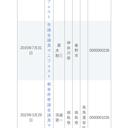
フ
ェ
ス
ト
市
議
会
議
神
員
露
秦
2015年7月31
奈
マ
木
野
0000000236
日
川
ニ
順三
市
県
フ
ェ
ス
ト
都
道
府
県
議
美
会
徳
徳
馬
2023年3月29
議
浪越
島
島
選
0000001035
日
員
憲一
県
県
挙
マ
区