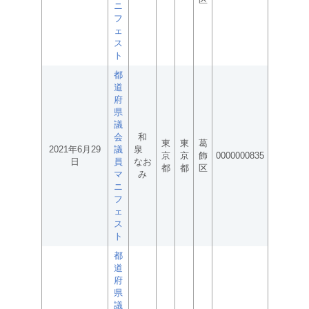
ニ
フ
ェ
ス
ト
都
道
府
県
議
会
和
東
東
葛
2021年6月29
議
泉
京
京
飾
0000000835
日
員
なお
都
都
区
マ
み
ニ
フ
ェ
ス
ト
都
道
府
県
議