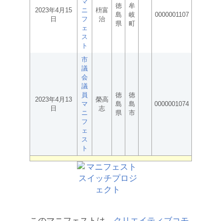
マ
徳
牟
2023年4月15
ニ
枡富
島
岐
0000001107
日
フ
治
県
町
ェ
ス
ト
市
議
会
議
員
徳
徳
2023年4月13
榮高
マ
島
島
0000001074
日
志
ニ
県
市
フ
ェ
ス
ト
このマニフェストは、
クリエイティブコモ