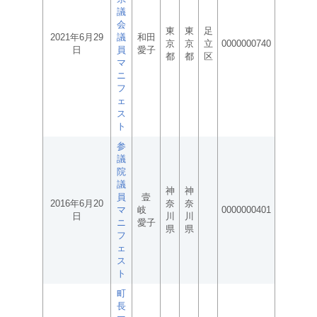
議
会
東
東
足
2021年6月29
議
和田
京
京
立
0000000740
日
員
愛子
都
都
区
マ
ニ
フ
ェ
ス
ト
参
議
院
議
神
神
員
壹
2016年6月20
奈
奈
マ
岐
0000000401
日
川
川
ニ
愛子
県
県
フ
ェ
ス
ト
町
長