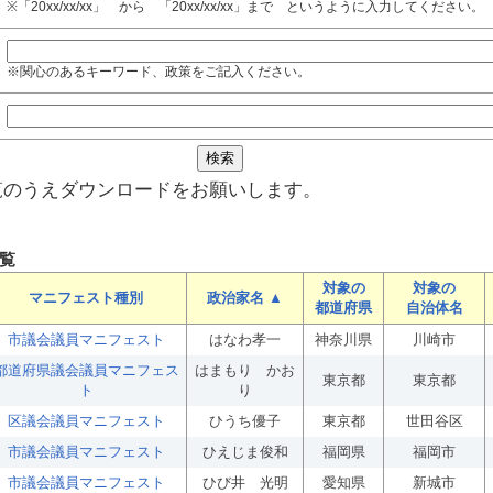
※「20xx/xx/xx」 から 「20xx/xx/xx」まで というように入力してください。
※関心のあるキーワード、政策をご記入ください。
覧のうえダウンロードをお願いします。
覧
対象の
対象の
マニフェスト種別
政治家名 ▲
都道府県
自治体名
市議会議員マニフェスト
はなわ孝一
神奈川県
川崎市
都道府県議会議員マニフェス
はまもり かお
東京都
東京都
ト
り
区議会議員マニフェスト
ひうち優子
東京都
世田谷区
市議会議員マニフェスト
ひえじま俊和
福岡県
福岡市
市議会議員マニフェスト
ひび井 光明
愛知県
新城市