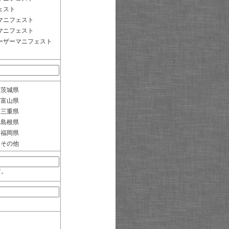
ェスト
マニフェスト
マニフェスト
ーザーマニフェスト
茨城県
富山県
三重県
島根県
福岡県
その他
す。