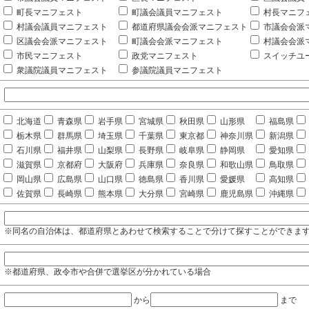
町長マニフェスト
町議会議員マニフェスト
村長マニフ
村議会議員マニフェスト
都道府県議会会派マニフェスト
市議会会派
区議会会派マニフェスト
町議会会派マニフェスト
村議会会派
市民マニフェスト
政党マニフェスト
スイッチユ
衆議院議員マニフェスト
参議院議員マニフェスト
北海道
青森県
岩手県
宮城県
秋田県
山形県
福島県
栃木県
群馬県
埼玉県
千葉県
東京都
神奈川県
新潟県
石川県
福井県
山梨県
長野県
岐阜県
静岡県
愛知県
滋賀県
京都府
大阪府
兵庫県
奈良県
和歌山県
鳥取県
岡山県
広島県
山口県
徳島県
香川県
愛媛県
高知県
佐賀県
長崎県
熊本県
大分県
宮崎県
鹿児島県
沖縄県
※同名の自治体は、都道府県とあわせて検索することで分けて探すことができま
※都道府県、政令市や合併で選挙区が分かれている場合
から
まで