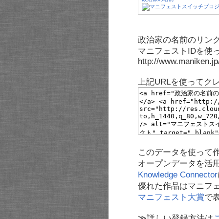
政治家の名前のリンク
マニフェストIDを使
http://www.maniken.j
上記URLを使ってク
このデータを使って
オープンデータを活
Knowledge Connector
優れた作品はマニフ
マニフェスト大賞
で
≫詳しい登録方法は