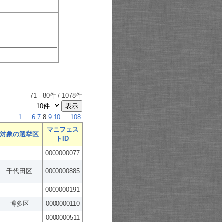
71
-
80
件 /
1078
件
1
...
6
7
8
9
10
...
108
マニフェス
対象の選挙区
トID
0000000077
千代田区
0000000885
0000000191
博多区
0000000110
0000000511