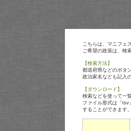
こちらは、マニフェ
ご希望の政策は、検
【検索方法】
都道府県などのボタ
政治家名なども記入
【ダウンロード】
検索などを使って一
ファイル形式は「tsv
することができます