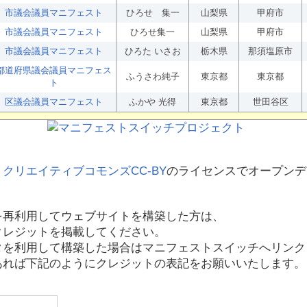
市議会議員マニフェスト
ひろせ 集一
山梨県
甲府市
市議会議員マニフェスト
ひろせ集一
山梨県
甲府市
市議会議員マニフェスト
ひろた いさお
栃木県
那須塩原市
都道府県議会議員マニフェス
ふうさわ純子
東京都
東京都
ト
区議会議員マニフェスト
ふかや 光得
東京都
世田谷区
、
クリエイティブコモンズCC-BY
のライセンスでオープンデ
を再利用してウェブサイトを構築した方は、
クレジットを掲載してください。
タを利用して構築した場合はマニフェストスイッチへリンク
あれば下記のようにクレジットの表記をお願いいたします。