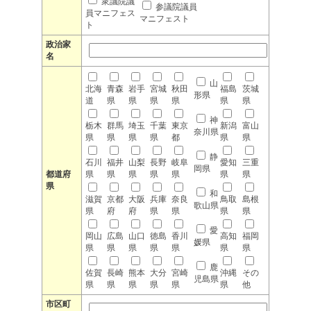
衆議院議
参議院議員
員マニフェス
マニフェスト
ト
政治家
名
山
北海
青森
岩手
宮城
秋田
福島
茨城
形県
道
県
県
県
県
県
県
神
栃木
群馬
埼玉
千葉
東京
新潟
富山
奈川県
県
県
県
県
都
県
県
静
石川
福井
山梨
長野
岐阜
愛知
三重
岡県
都道府
県
県
県
県
県
県
県
県
和
滋賀
京都
大阪
兵庫
奈良
鳥取
島根
歌山県
県
府
府
県
県
県
県
愛
岡山
広島
山口
徳島
香川
高知
福岡
媛県
県
県
県
県
県
県
県
鹿
佐賀
長崎
熊本
大分
宮崎
沖縄
その
児島県
県
県
県
県
県
県
他
市区町