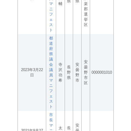
県
県
マ
輔
楽
ニ
郡
フ
選
ェ
挙
ス
区
ト
都
道
府
県
議
安
会
寺
安
長
曇
2023年3月22
議
沢
曇
野
野
0000001010
日
員
功
野
県
市
マ
希
市
区
ニ
フ
ェ
ス
ト
市
長
マ
安
太
長
2021年9月27
ニ
曇