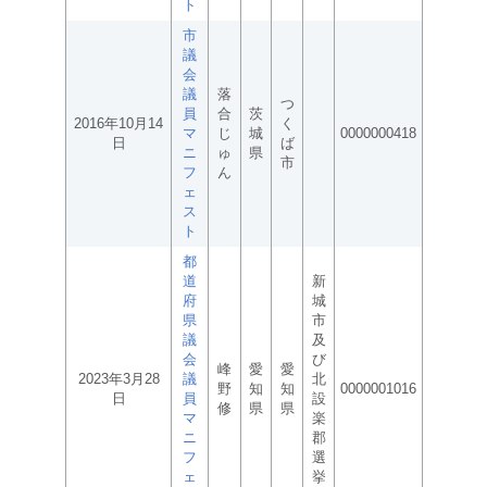
ト
市
議
会
議
落
つ
員
合
茨
2016年10月14
く
マ
じ
城
0000000418
日
ば
ニ
ゅ
県
市
フ
ん
ェ
ス
ト
都
道
新
府
城
県
市
議
及
会
び
峰
愛
愛
2023年3月28
議
北
野
知
知
0000001016
日
員
設
修
県
県
マ
楽
ニ
郡
フ
選
ェ
挙