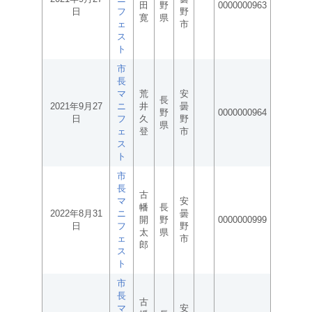
田
野
0000000963
日
フ
野
寛
県
ェ
市
ス
ト
市
長
マ
荒
安
長
2021年9月27
ニ
井
曇
野
0000000964
日
フ
久
野
県
ェ
登
市
ス
ト
市
長
古
マ
安
幡
長
2022年8月31
ニ
曇
開
野
0000000999
日
フ
野
太
県
ェ
市
郎
ス
ト
市
長
古
マ
安