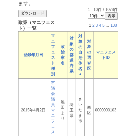
ます。
1
-
10
件 /
1078
件
政策（マニフェス
1
2
3
4
5
...
108
ト）一覧
マ
対
対
ニ
対
象
象
フ
政
象
の
の
ェ
治
の
マニフェス
自
登録年月日
都
ス
家
選
トID
治
道
ト
名
挙
体
府
種
区
名
県
別
▲
市
議
会
議
さ
池
員
埼
い
田
西
2015年4月2日
マ
玉
た
0000000103
ま
区
ニ
県
ま
り
フ
市
ェ
ス