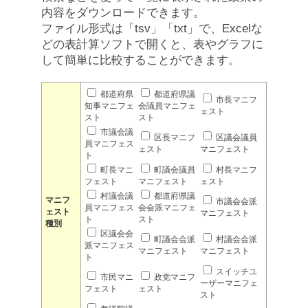
内容をダウンロードできます。
ファイル形式は「tsv」「txt」で、Excelな
どの表計算ソフトで開くと、表やグラフに
して簡単に比較することができます。
都道府県
都道府県議
市長マニフ
知事マニフェ
会議員マニフェ
ェスト
スト
スト
市議会議
区長マニフ
区議会議員
員マニフェス
ェスト
マニフェスト
ト
町長マニ
町議会議員
村長マニフ
フェスト
マニフェスト
ェスト
村議会議
都道府県議
マニフ
市議会会派
員マニフェス
会会派マニフェ
ェスト
マニフェスト
ト
スト
種別
区議会会
町議会会派
村議会会派
派マニフェス
マニフェスト
マニフェスト
ト
スイッチユ
市民マニ
政党マニフ
ーザーマニフェ
フェスト
ェスト
スト