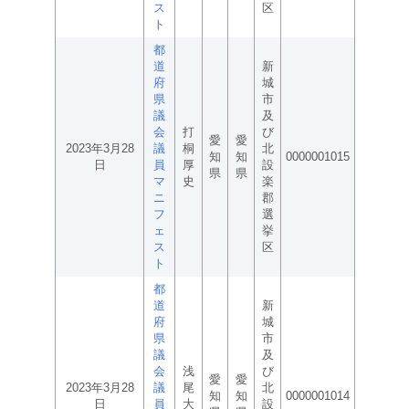
ス
区
ト
都
道
新
府
城
県
市
議
及
会
打
び
愛
愛
2023年3月28
議
桐
北
知
知
0000001015
日
員
厚
設
県
県
マ
史
楽
ニ
郡
フ
選
ェ
挙
ス
区
ト
都
道
新
府
城
県
市
議
及
会
浅
び
愛
愛
2023年3月28
議
尾
北
知
知
0000001014
日
員
大
設