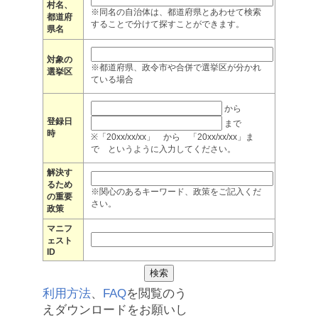
村名、
※同名の自治体は、都道府県とあわせて検索
都道府
することで分けて探すことができます。
県名
対象の
※都道府県、政令市や合併で選挙区が分かれ
選挙区
ている場合
から
登録日
まで
時
※「20xx/xx/xx」 から 「20xx/xx/xx」ま
で というように入力してください。
解決す
るため
※関心のあるキーワード、政策をご記入くだ
の重要
さい。
政策
マニフ
ェスト
ID
利用方法
、
FAQ
を閲覧のう
えダウンロードをお願いし