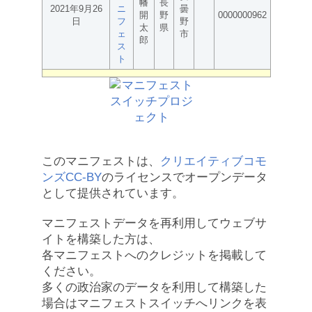
幡
長
2021年9月26
ニ
曇
開
野
0000000962
日
フ
野
太
県
ェ
市
郎
ス
ト
このマニフェストは、
クリエイティブコモ
ンズCC-BY
のライセンスでオープンデータ
として提供されています。
マニフェストデータを再利用してウェブサ
イトを構築した方は、
各マニフェストへのクレジットを掲載して
ください。
多くの政治家のデータを利用して構築した
場合はマニフェストスイッチへリンクを表