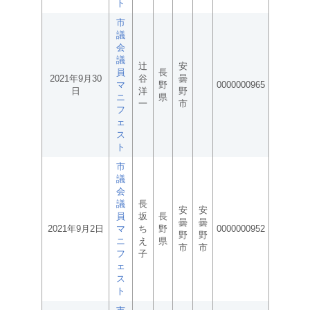
ト
市
議
会
議
辻
安
員
長
2021年9月30
谷
曇
マ
野
0000000965
日
洋
野
ニ
県
一
市
フ
ェ
ス
ト
市
議
会
議
長
安
安
員
坂
長
曇
曇
2021年9月2日
マ
ち
野
0000000952
野
野
ニ
え
県
市
市
フ
子
ェ
ス
ト