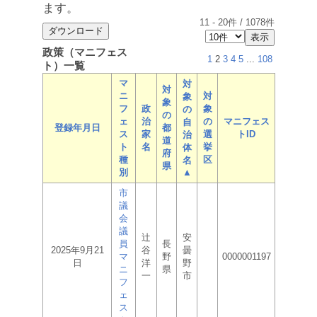
ます。
11
-
20
件 /
1078
件
政策（マニフェス
1
2
3
4
5
...
108
ト）一覧
マ
対
対
ニ
対
象
象
フ
政
象
の
の
ェ
治
の
マニフェス
自
登録年月日
都
ス
家
選
トID
治
道
ト
名
挙
体
府
種
区
名
県
別
▲
市
議
会
議
辻
安
員
長
2025年9月21
谷
曇
マ
野
0000001197
日
洋
野
ニ
県
一
市
フ
ェ
ス