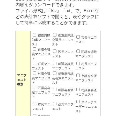
内容をダウンロードできます。
ファイル形式は「tsv」「txt」で、Excelな
どの表計算ソフトで開くと、表やグラフに
して簡単に比較することができます。
都道府県
都道府県議
市長マニフ
知事マニフェ
会議員マニフェ
ェスト
スト
スト
市議会議
区長マニフ
区議会議員
員マニフェス
ェスト
マニフェスト
ト
町長マニ
町議会議員
村長マニフ
フェスト
マニフェスト
ェスト
村議会議
都道府県議
マニフ
市議会会派
員マニフェス
会会派マニフェ
ェスト
マニフェスト
ト
スト
種別
区議会会
町議会会派
村議会会派
派マニフェス
マニフェスト
マニフェスト
ト
スイッチユ
市民マニ
政党マニフ
ーザーマニフェ
フェスト
ェスト
スト