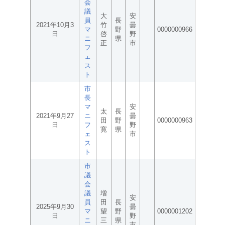
会
議
大
安
員
長
2021年10月3
竹
曇
マ
野
0000000966
日
啓
野
ニ
県
正
市
フ
ェ
ス
ト
市
長
マ
安
太
長
2021年9月27
ニ
曇
田
野
0000000963
日
フ
野
寛
県
ェ
市
ス
ト
市
議
会
議
増
安
員
田
長
2025年9月30
曇
マ
望
野
0000001202
日
野
ニ
三
県
市