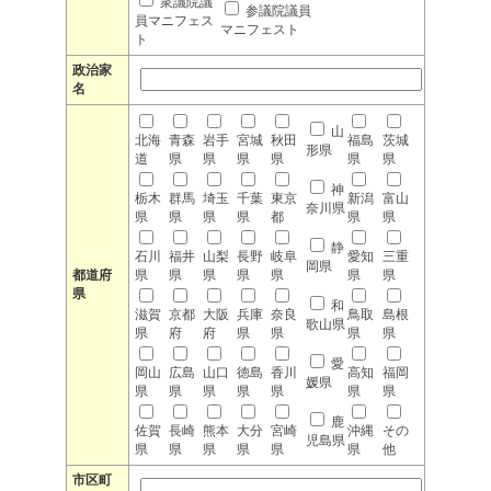
衆議院議
参議院議員
員マニフェス
マニフェスト
ト
政治家
名
山
北海
青森
岩手
宮城
秋田
福島
茨城
形県
道
県
県
県
県
県
県
神
栃木
群馬
埼玉
千葉
東京
新潟
富山
奈川県
県
県
県
県
都
県
県
静
石川
福井
山梨
長野
岐阜
愛知
三重
岡県
都道府
県
県
県
県
県
県
県
県
和
滋賀
京都
大阪
兵庫
奈良
鳥取
島根
歌山県
県
府
府
県
県
県
県
愛
岡山
広島
山口
徳島
香川
高知
福岡
媛県
県
県
県
県
県
県
県
鹿
佐賀
長崎
熊本
大分
宮崎
沖縄
その
児島県
県
県
県
県
県
県
他
市区町