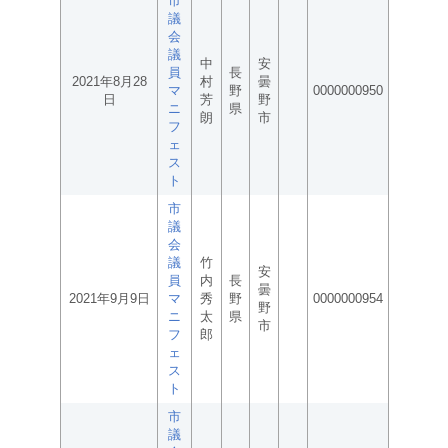
市
議
会
議
中
安
員
長
2021年8月28
村
曇
マ
野
0000000950
日
芳
野
ニ
県
朗
市
フ
ェ
ス
ト
市
議
会
議
竹
安
員
内
長
曇
2021年9月9日
マ
秀
野
0000000954
野
ニ
太
県
市
フ
郎
ェ
ス
ト
市
議