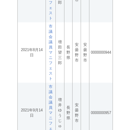
フ
郎
ェ
ス
ト
市
議
会
議
増
安
安
員
田
長
2021年8月14
曇
曇
マ
望
野
0000000944
日
野
野
ニ
三
県
市
市
フ
郎
ェ
ス
ト
市
議
会
増
議
井
安
員
長
2021年9月14
ゆ
曇
マ
野
0000000957
日
う
野
ニ
県
じ
市
フ
ゅ
ェ