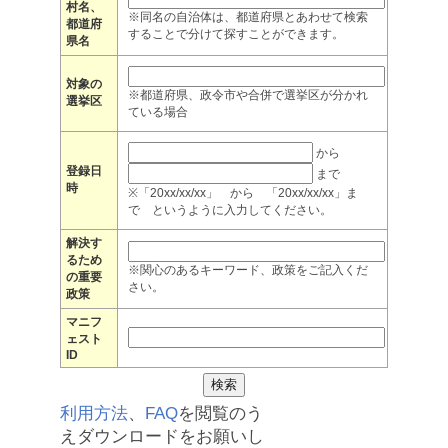
村名、
※同名の自治体は、都道府県とあわせて検索
都道府
することで分けて探すことができます。
県名
対象の
※都道府県、政令市や合併で選挙区が分かれ
選挙区
ている場合
から
登録日
まで
時
※「20xx/xx/xx」 から 「20xx/xx/xx」ま
で というように入力してください。
解決す
るため
※関心のあるキーワード、政策をご記入くだ
の重要
さい。
政策
マニフ
ェスト
ID
利用方法
、
FAQ
を閲覧のう
えダウンロードをお願いし