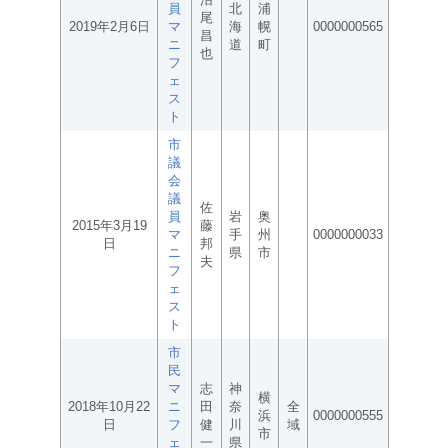
員
北
浦
尾
2019年2月6日
マ
海
幌
0000000565
昌
ニ
道
町
也
フ
ェ
ス
ト
市
議
会
議
佐
員
岩
奥
2015年3月19
藤
マ
手
州
0000000033
日
邦
ニ
県
市
夫
フ
ェ
ス
ト
市
民
マ
志
神
横
2018年10月22
ニ
田
奈
全
浜
0000000555
日
フ
健
川
域
市
ェ
一
県