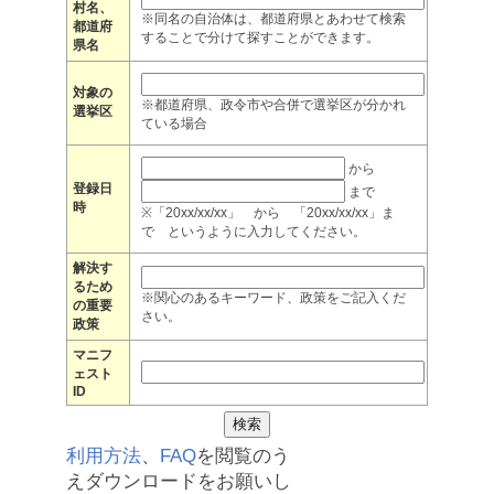
村名、
※同名の自治体は、都道府県とあわせて検索
都道府
することで分けて探すことができます。
県名
対象の
※都道府県、政令市や合併で選挙区が分かれ
選挙区
ている場合
から
登録日
まで
時
※「20xx/xx/xx」 から 「20xx/xx/xx」ま
で というように入力してください。
解決す
るため
※関心のあるキーワード、政策をご記入くだ
の重要
さい。
政策
マニフ
ェスト
ID
利用方法
、
FAQ
を閲覧のう
えダウンロードをお願いし