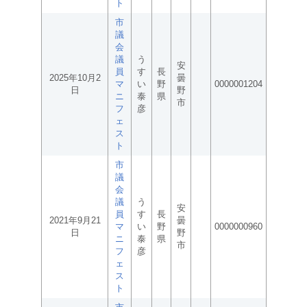
ト
市
議
会
議
う
安
員
す
長
2025年10月2
曇
マ
い
野
0000001204
日
野
ニ
泰
県
市
フ
彦
ェ
ス
ト
市
議
会
議
う
安
員
す
長
2021年9月21
曇
マ
い
野
0000000960
日
野
ニ
泰
県
市
フ
彦
ェ
ス
ト