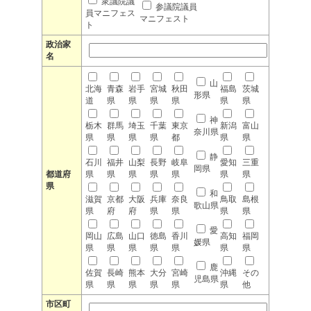
衆議院議
参議院議員
員マニフェス
マニフェスト
ト
政治家
名
山
北海
青森
岩手
宮城
秋田
福島
茨城
形県
道
県
県
県
県
県
県
神
栃木
群馬
埼玉
千葉
東京
新潟
富山
奈川県
県
県
県
県
都
県
県
静
石川
福井
山梨
長野
岐阜
愛知
三重
岡県
都道府
県
県
県
県
県
県
県
県
和
滋賀
京都
大阪
兵庫
奈良
鳥取
島根
歌山県
県
府
府
県
県
県
県
愛
岡山
広島
山口
徳島
香川
高知
福岡
媛県
県
県
県
県
県
県
県
鹿
佐賀
長崎
熊本
大分
宮崎
沖縄
その
児島県
県
県
県
県
県
県
他
市区町