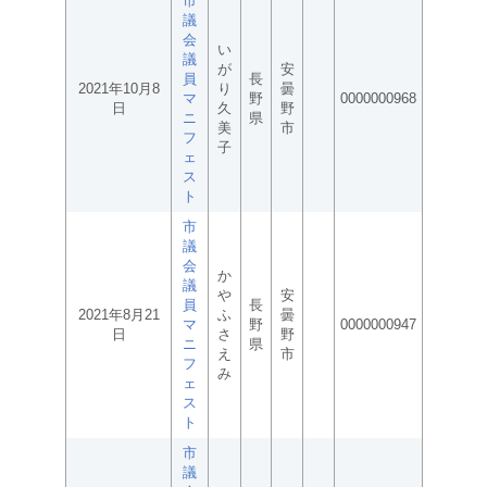
市
議
会
い
議
が
安
員
長
2021年10月8
り
曇
マ
野
0000000968
日
久
野
ニ
県
美
市
フ
子
ェ
ス
ト
市
議
会
か
議
や
安
員
長
2021年8月21
ふ
曇
マ
野
0000000947
日
さ
野
ニ
県
え
市
フ
み
ェ
ス
ト
市
議