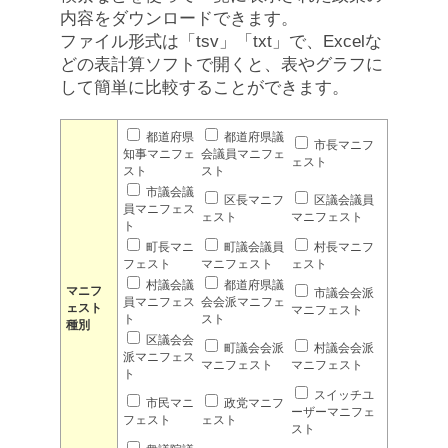
内容をダウンロードできます。
ファイル形式は「tsv」「txt」で、Excelな
どの表計算ソフトで開くと、表やグラフに
して簡単に比較することができます。
都道府県
都道府県議
市長マニフ
知事マニフェ
会議員マニフェ
ェスト
スト
スト
市議会議
区長マニフ
区議会議員
員マニフェス
ェスト
マニフェスト
ト
町長マニ
町議会議員
村長マニフ
フェスト
マニフェスト
ェスト
村議会議
都道府県議
マニフ
市議会会派
員マニフェス
会会派マニフェ
ェスト
マニフェスト
ト
スト
種別
区議会会
町議会会派
村議会会派
派マニフェス
マニフェスト
マニフェスト
ト
スイッチユ
市民マニ
政党マニフ
ーザーマニフェ
フェスト
ェスト
スト