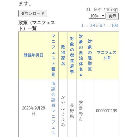
ます。
41
-
50
件 /
1078
件
政策（マニフェス
1
...
3
4
5
6
7
...
108
ト）一覧
マ
対
対
ニ
対
象
象
フ
政
象
の
の
ェ
治
の
マニフェス
自
登録年月日
都
ス
家
選
トID
治
道
ト
名
挙
体
府
種
区
名
県
別
▲
市
議
会
か
議
や
安
員
長
2025年9月28
ふ
曇
マ
野
0000001199
日
さ
野
ニ
県
え
市
フ
み
ェ
ス