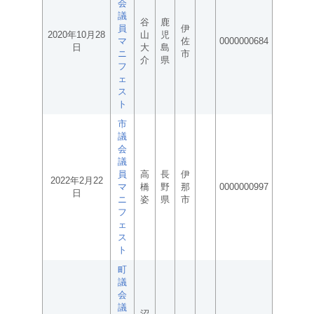
会
議
谷
鹿
員
伊
2020年10月28
山
児
マ
佐
0000000684
日
大
島
ニ
市
介
県
フ
ェ
ス
ト
市
議
会
議
員
高
長
伊
2022年2月22
マ
橋
野
那
0000000997
日
ニ
姿
県
市
フ
ェ
ス
ト
町
議
会
議
沼