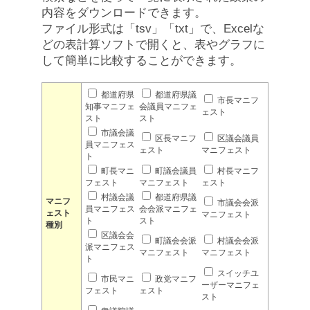
内容をダウンロードできます。
ファイル形式は「tsv」「txt」で、Excelな
どの表計算ソフトで開くと、表やグラフに
して簡単に比較することができます。
都道府県
都道府県議
市長マニフ
知事マニフェ
会議員マニフェ
ェスト
スト
スト
市議会議
区長マニフ
区議会議員
員マニフェス
ェスト
マニフェスト
ト
町長マニ
町議会議員
村長マニフ
フェスト
マニフェスト
ェスト
村議会議
都道府県議
マニフ
市議会会派
員マニフェス
会会派マニフェ
ェスト
マニフェスト
ト
スト
種別
区議会会
町議会会派
村議会会派
派マニフェス
マニフェスト
マニフェスト
ト
スイッチユ
市民マニ
政党マニフ
ーザーマニフェ
フェスト
ェスト
スト