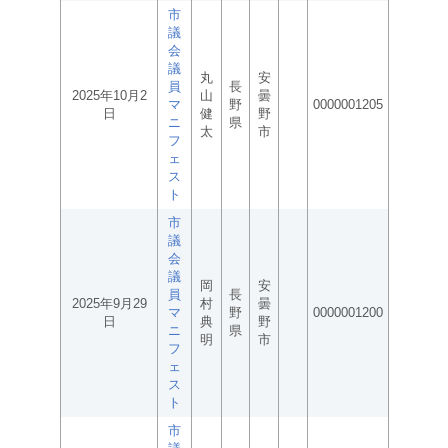
市
議
会
議
丸
安
員
長
2025年10月2
山
曇
マ
野
0000001205
日
健
野
ニ
県
太
市
フ
ェ
ス
ト
市
議
会
議
岡
安
員
長
2025年9月29
村
曇
マ
野
0000001200
日
典
野
ニ
県
明
市
フ
ェ
ス
ト
市