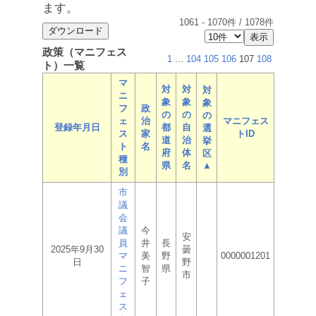
ます。
1061
-
1070
件 /
1078
件
政策（マニフェス
1
...
104
105
106
107
108
ト）一覧
マ
対
対
対
ニ
象
象
象
フ
政
の
の
の
ェ
治
マニフェス
登録年月日
都
自
選
ス
家
トID
道
治
挙
ト
名
府
体
区
種
県
名
▲
別
市
議
会
議
今
安
員
井
長
2025年9月30
曇
マ
美
野
0000001201
日
野
ニ
智
県
市
フ
子
ェ
ス