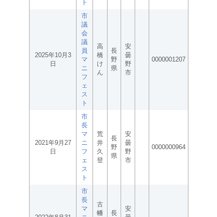
ト
市
議
会
議
高
安
員
長
2025年10月3
橋
曇
マ
野
0000001207
日
け
野
ニ
県
ん
市
フ
ェ
ス
ト
市
長
マ
荒
安
長
2021年9月27
ニ
井
曇
野
0000000964
日
フ
久
野
県
ェ
登
市
ス
ト
市
長
古
マ
安
幡
長