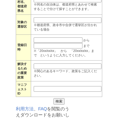
村名、
※同名の自治体は、都道府県とあわせて検索
都道府
することで分けて探すことができます。
県名
対象の
※都道府県、政令市や合併で選挙区が分かれ
選挙区
ている場合
から
登録日
まで
時
※「20xx/xx/xx」 から 「20xx/xx/xx」ま
で というように入力してください。
解決す
るため
※関心のあるキーワード、政策をご記入くだ
の重要
さい。
政策
マニフ
ェスト
ID
利用方法
、
FAQ
を閲覧のう
えダウンロードをお願いし