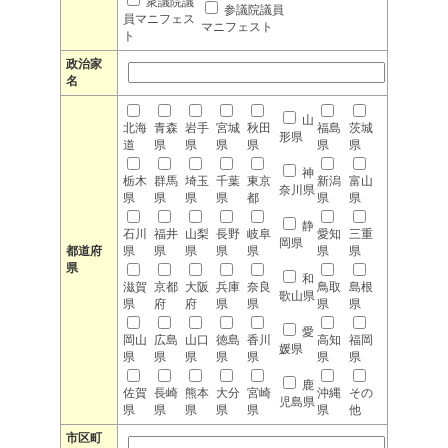
衆議院議
参議院議員
員マニフェス
マニフェスト
ト
政治家
名
山
北海
青森
岩手
宮城
秋田
福島
茨城
形県
道
県
県
県
県
県
県
神
栃木
群馬
埼玉
千葉
東京
新潟
富山
奈川県
県
県
県
県
都
県
県
静
石川
福井
山梨
長野
岐阜
愛知
三重
岡県
都道府
県
県
県
県
県
県
県
県
和
滋賀
京都
大阪
兵庫
奈良
鳥取
島根
歌山県
県
府
府
県
県
県
県
愛
岡山
広島
山口
徳島
香川
高知
福岡
媛県
県
県
県
県
県
県
県
鹿
佐賀
長崎
熊本
大分
宮崎
沖縄
その
児島県
県
県
県
県
県
県
他
市区町