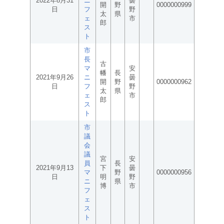
2022年8月31
ニ
曇
開
野
0000000999
日
フ
野
太
県
ェ
市
郎
ス
ト
市
長
古
マ
安
幡
長
2021年9月26
ニ
曇
開
野
0000000962
日
フ
野
太
県
ェ
市
郎
ス
ト
市
議
会
議
宮
安
員
長
2021年9月13
下
曇
マ
野
0000000956
日
明
野
ニ
県
博
市
フ
ェ
ス
ト