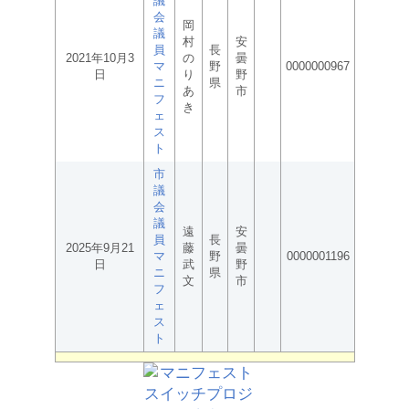
議
会
岡
議
村
安
員
長
2021年10月3
の
曇
マ
野
0000000967
日
り
野
ニ
県
あ
市
フ
き
ェ
ス
ト
市
議
会
議
遠
安
員
長
2025年9月21
藤
曇
マ
野
0000001196
日
武
野
ニ
県
文
市
フ
ェ
ス
ト