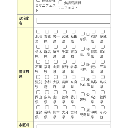
衆議院議
参議院議員
員マニフェス
マニフェスト
ト
政治家
名
山
北海
青森
岩手
宮城
秋田
福島
茨城
形県
道
県
県
県
県
県
県
神
栃木
群馬
埼玉
千葉
東京
新潟
富山
奈川県
県
県
県
県
都
県
県
静
石川
福井
山梨
長野
岐阜
愛知
三重
岡県
都道府
県
県
県
県
県
県
県
県
和
滋賀
京都
大阪
兵庫
奈良
鳥取
島根
歌山県
県
府
府
県
県
県
県
愛
岡山
広島
山口
徳島
香川
高知
福岡
媛県
県
県
県
県
県
県
県
鹿
佐賀
長崎
熊本
大分
宮崎
沖縄
その
児島県
県
県
県
県
県
県
他
市区町