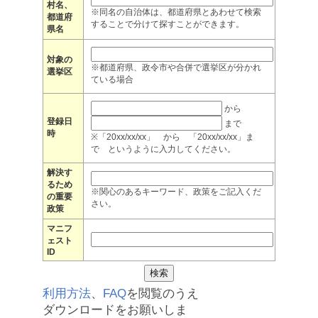
村名、
※同名の自治体は、都道府県とあわせて検索
都道府
することで分けて探すことができます。
県名
対象の
※都道府県、政令市や合併で選挙区が分かれ
選挙区
ている場合
から
登録日
まで
時
※「20xx/xx/xx」 から 「20xx/xx/xx」ま
で というように入力してください。
解決す
るため
※関心のあるキーワード、政策をご記入くだ
の重要
さい。
政策
マニフ
ェスト
ID
利用方法
、
FAQ
を閲覧のうえ
ダウンロードをお願いしま