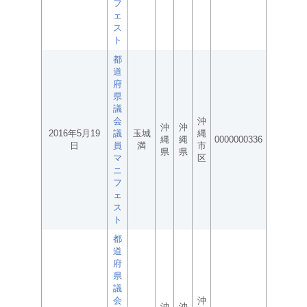
フ
ェ
ス
ト
都
道
府
県
議
会
沖
沖
沖
2016年5月19
議
玉城
縄
縄
縄
0000000336
日
員
満
市
県
県
マ
区
ニ
フ
ェ
ス
ト
都
道
府
県
議
会
沖
沖
沖