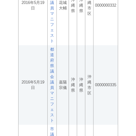
2016年5月19
議
花城
縄
縄
縄
0000000332
日
員
大輔
市
県
県
マ
区
ニ
フ
ェ
ス
ト
都
道
府
県
議
会
沖
沖
沖
2016年5月19
議
嘉陽
縄
縄
縄
0000000335
日
員
宗儀
市
県
県
マ
区
ニ
フ
ェ
ス
ト
市
議