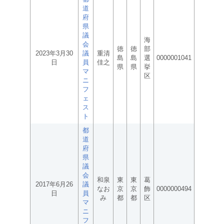
道
府
県
議
海
会
徳
徳
部
2023年3月30
議
重清
島
島
選
0000001041
日
員
佳之
県
県
挙
マ
区
ニ
フ
ェ
ス
ト
都
道
府
県
議
会
和泉
東
東
葛
2017年6月26
議
なお
京
京
飾
0000000494
日
員
み
都
都
区
マ
ニ
フ