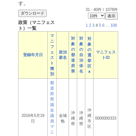
す。
31
-
40
件 /
1078
件
政策（マニフェス
1
2
3
4
5
6
...
108
ト）一覧
マ
対
対
対
ニ
象
象
象
フ
の
の
の
ェ
政治
マニフェス
登録年月日
都
自
選
ス
家名
トID
道
治
挙
ト
府
体
区
種
県
名
▲
別
都
道
府
県
議
会
沖
沖
沖
2016年5月19
議
金城
縄
縄
縄
0000000333
日
員
勉
市
県
県
マ
区
ニ