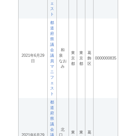
ェ
ス
ト
都
道
府
県
議
会
和
東
東
葛
2021年6月29
議
泉
京
京
飾
0000000835
日
員
なお
都
都
区
マ
み
ニ
フ
ェ
ス
ト
都
道
府
県
議
会
北
東
東
葛
2021年6月29
議
口