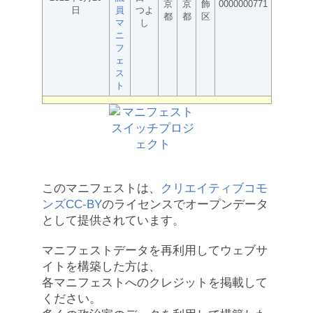
京
京
飾
0000000771
日
員
つよ
都
都
区
マ
し
ニ
フ
ェ
ス
ト
このマニフェストは、
クリエイティブコモ
ンズCC-BY
のライセンスでオープンデータ
として提供されています。
マニフェストデータを再利用してウェブサ
イトを構築した方は、
各マニフェストへのクレジットを掲載して
ください。