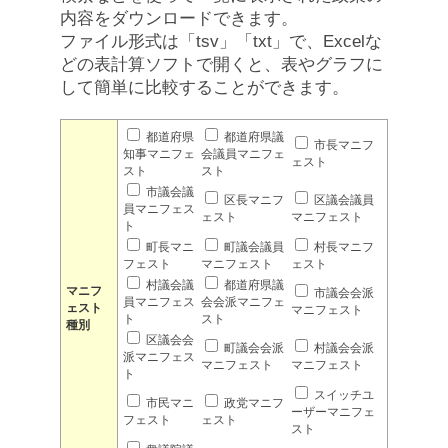
内容をダウンロードできます。
ファイル形式は「tsv」「txt」で、Excelな
どの表計算ソフトで開くと、表やグラフに
して簡単に比較することができます。
都道府県
都道府県議
市長マニフ
知事マニフェ
会議員マニフェ
ェスト
スト
スト
市議会議
区長マニフ
区議会議員
員マニフェス
ェスト
マニフェスト
ト
町長マニ
町議会議員
村長マニフ
フェスト
マニフェスト
ェスト
村議会議
都道府県議
マニフ
市議会会派
員マニフェス
会会派マニフェ
ェスト
マニフェスト
ト
スト
種別
区議会会
町議会会派
村議会会派
派マニフェス
マニフェスト
マニフェスト
ト
スイッチユ
市民マニ
政党マニフ
ーザーマニフェ
フェスト
ェスト
スト