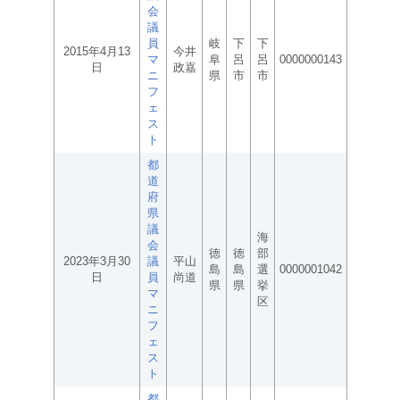
会
議
員
岐
下
下
2015年4月13
今井
マ
阜
呂
呂
0000000143
日
政嘉
ニ
県
市
市
フ
ェ
ス
ト
都
道
府
県
議
海
会
徳
徳
部
2023年3月30
議
平山
島
島
選
0000001042
日
員
尚道
県
県
挙
マ
区
ニ
フ
ェ
ス
ト
都