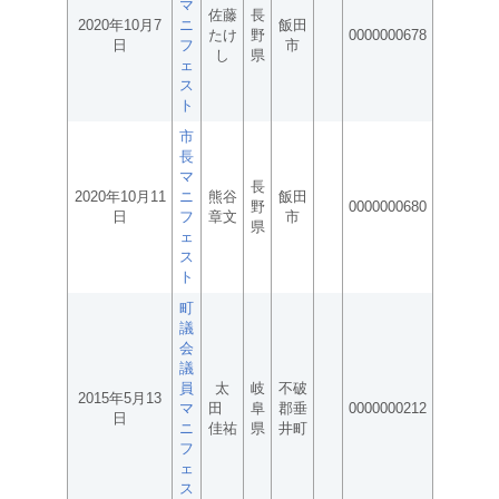
マ
佐藤
長
2020年10月7
ニ
飯田
たけ
野
0000000678
日
フ
市
し
県
ェ
ス
ト
市
長
マ
長
2020年10月11
ニ
熊谷
飯田
野
0000000680
日
フ
章文
市
県
ェ
ス
ト
町
議
会
議
員
太
岐
不破
2015年5月13
マ
田
阜
郡垂
0000000212
日
ニ
佳祐
県
井町
フ
ェ
ス