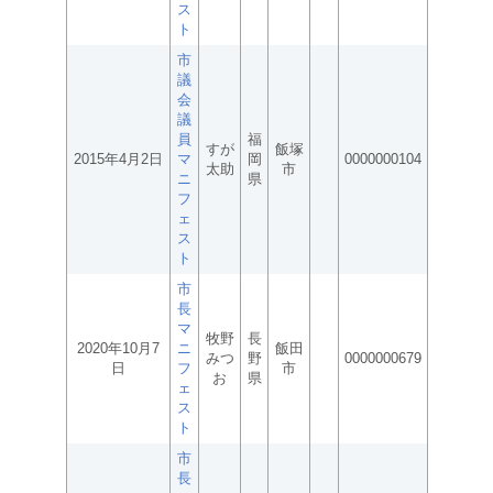
ス
ト
市
議
会
議
員
福
すが
飯塚
2015年4月2日
マ
岡
0000000104
太助
市
ニ
県
フ
ェ
ス
ト
市
長
マ
牧野
長
2020年10月7
ニ
飯田
みつ
野
0000000679
日
フ
市
お
県
ェ
ス
ト
市
長