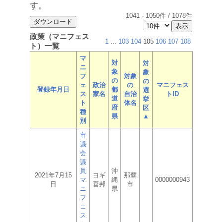
す。
1041
-
1050
件 /
1078
件
政策（マニフェス
1
...
103
104
105
106
107
108
ト）一覧
マ
対
対
ニ
象
象
フ
対象
の
の
ェ
政治
の
マニフェス
登録年月日
都
選
ス
家名
自治
トID
道
挙
ト
体名
府
区
種
県
▲
別
市
議
会
議
員
沖
2021年7月15
ヨギ
那覇
マ
縄
0000000943
日
喜邦
市
ニ
県
フ
ェ
ス