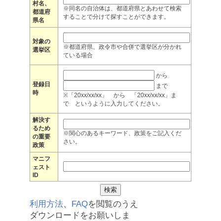
村名、
※同名の自治体は、都道府県とあわせて検索
都道府
することで分けて探すことができます。
県名
対象の
※都道府県、政令市や合併で選挙区が分かれ
選挙区
ている場合
から
登録日
まで
時
※「20xx/xx/xx」 から 「20xx/xx/xx」ま
で というように入力してください。
解決す
るため
※関心のあるキーワード、政策をご記入くだ
の重要
さい。
政策
マニフ
ェスト
ID
利用方法
、
FAQ
を閲覧のうえ
ダウンロードをお願いしま