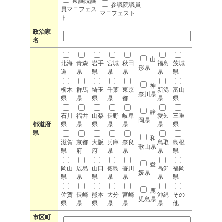
衆議院議
参議院議員
員マニフェス
マニフェスト
ト
政治家
名
山
北海
青森
岩手
宮城
秋田
福島
茨城
形県
道
県
県
県
県
県
県
神
栃木
群馬
埼玉
千葉
東京
新潟
富山
奈川県
県
県
県
県
都
県
県
静
石川
福井
山梨
長野
岐阜
愛知
三重
岡県
都道府
県
県
県
県
県
県
県
県
和
滋賀
京都
大阪
兵庫
奈良
鳥取
島根
歌山県
県
府
府
県
県
県
県
愛
岡山
広島
山口
徳島
香川
高知
福岡
媛県
県
県
県
県
県
県
県
鹿
佐賀
長崎
熊本
大分
宮崎
沖縄
その
児島県
県
県
県
県
県
県
他
市区町