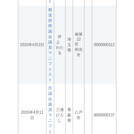
ト
都
道
府
県
議
南第
会
井
埼
22
議
上
区
2015年4月2日
玉
0000000112
員
わた
和光
県
マ
る
市
ニ
フ
ェ
ス
ト
市
議
会
議
員
三浦
青
2015年4月11
八戸
マ
ひろ
森
0000000137
日
市
ニ
し
県
フ
ェ