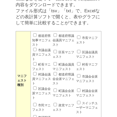
内容をダウンロードできます。
ファイル形式は「tsv」「txt」で、Excelな
どの表計算ソフトで開くと、表やグラフに
して簡単に比較することができます。
都道府県
都道府県議
市長マニフ
知事マニフェ
会議員マニフェ
ェスト
スト
スト
市議会議
区長マニフ
区議会議員
員マニフェス
ェスト
マニフェスト
ト
町長マニ
町議会議員
村長マニフ
フェスト
マニフェスト
ェスト
村議会議
都道府県議
マニフ
市議会会派
員マニフェス
会会派マニフェ
ェスト
マニフェスト
ト
スト
種別
区議会会
町議会会派
村議会会派
派マニフェス
マニフェスト
マニフェスト
ト
スイッチユ
市民マニ
政党マニフ
ーザーマニフェ
フェスト
ェスト
スト