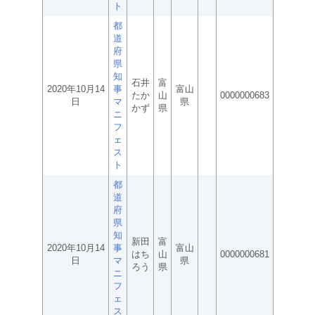
ト
都
道
府
県
知
石井
富
2020年10月14
事
富山
たか
山
0000000683
日
マ
県
かず
県
ニ
フ
ェ
ス
ト
都
道
府
県
知
新田
富
2020年10月14
事
富山
はち
山
0000000681
日
マ
県
ろう
県
ニ
フ
ェ
ス