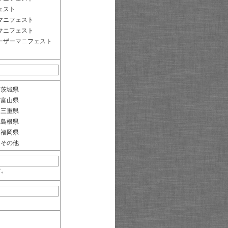
ェスト
マニフェスト
マニフェスト
ーザーマニフェスト
茨城県
富山県
三重県
島根県
福岡県
その他
す。