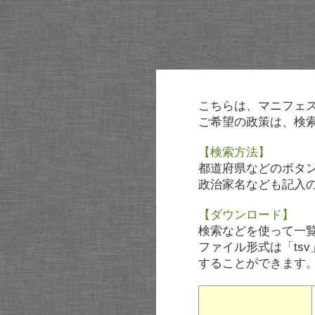
こちらは、マニフェ
ご希望の政策は、検
【検索方法】
都道府県などのボタ
政治家名なども記入
【ダウンロード】
検索などを使って一
ファイル形式は「tsv
することができます