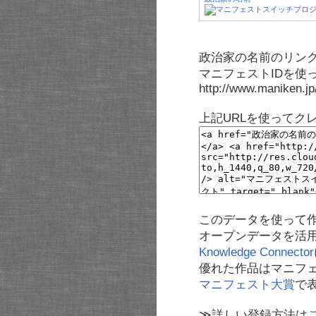
政治家の名前のリンク
マニフェストIDを使
http://www.maniken.j
上記URLを使ってク
このデータを使って
オープンデータを活
Knowledge Connector
優れた作品はマニフ
マニフェスト大賞
で
≫詳しい登録方法は