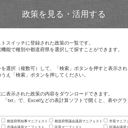
政策を見る・活用する
ストスイッチに登録された政策の一覧です。
索機能で種別や都道府県を選択して探すことができます。
ンを選択（複数可）して、「検索」ボタンを押すと表示され
のうえ「検索」ボタンを押してください。
覧に表示された政策の内容をダウンロードできます。
」「txt」で、Excelなどの表計算ソフトで開くと、表や
。
都道府県知事マニフェスト
都道府県議会議員マニフェスト
市長マニフ
市議会議員マニフェスト
区長マニフェスト
区議会議員