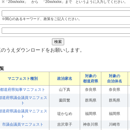
※「20xx/xx/xx」 から 「20xx/xx/xx」まで というように入力してください。
※関心のあるキーワード、政策をご記入ください。
覧のうえダウンロードをお願いします。
覧
対象の
対象の
マニフェスト種別
政治家名
都道府県
自治体名
都道府県知事マニフェスト
山下真
奈良県
奈良県
都道府県議会議員マニフェス
薗田繁
群馬県
群馬県
ト
都道府県議会議員マニフェス
堤かなめ
福岡県
福岡県
ト
市議会議員マニフェスト
吉沢章子
神奈川県
川崎市