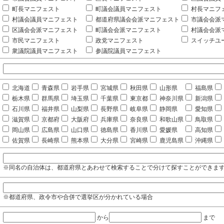
町長マニフェスト
町議会議員マニフェスト
村長マニフ
村議会議員マニフェスト
都道府県議会会派マニフェスト
市議会会派
区議会会派マニフェスト
町議会会派マニフェスト
村議会会派
市民マニフェスト
政党マニフェスト
スイッチユ
衆議院議員マニフェスト
参議院議員マニフェスト
北海道
青森県
岩手県
宮城県
秋田県
山形県
福島県
栃木県
群馬県
埼玉県
千葉県
東京都
神奈川県
新潟県
石川県
福井県
山梨県
長野県
岐阜県
静岡県
愛知県
滋賀県
京都府
大阪府
兵庫県
奈良県
和歌山県
鳥取県
岡山県
広島県
山口県
徳島県
香川県
愛媛県
高知県
佐賀県
長崎県
熊本県
大分県
宮崎県
鹿児島県
沖縄県
※同名の自治体は、都道府県とあわせて検索することで分けて探すことができま
※都道府県、政令市や合併で選挙区が分かれている場合
から
まで