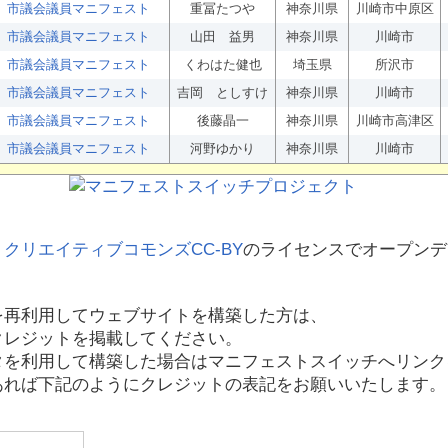
市議会議員マニフェスト
重冨たつや
神奈川県
川崎市中原区
市議会議員マニフェスト
山田 益男
神奈川県
川崎市
市議会議員マニフェスト
くわはた健也
埼玉県
所沢市
市議会議員マニフェスト
吉岡 としすけ
神奈川県
川崎市
市議会議員マニフェスト
後藤晶一
神奈川県
川崎市高津区
市議会議員マニフェスト
河野ゆかり
神奈川県
川崎市
、
クリエイティブコモンズCC-BY
のライセンスでオープンデ
を再利用してウェブサイトを構築した方は、
クレジットを掲載してください。
タを利用して構築した場合はマニフェストスイッチへリンク
あれば下記のようにクレジットの表記をお願いいたします。