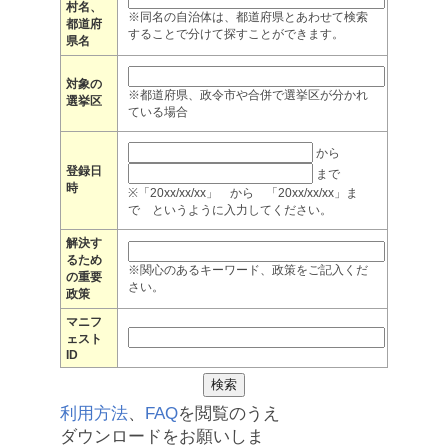
村名、
※同名の自治体は、都道府県とあわせて検索
都道府
することで分けて探すことができます。
県名
対象の
※都道府県、政令市や合併で選挙区が分かれ
選挙区
ている場合
から
登録日
まで
時
※「20xx/xx/xx」 から 「20xx/xx/xx」ま
で というように入力してください。
解決す
るため
※関心のあるキーワード、政策をご記入くだ
の重要
さい。
政策
マニフ
ェスト
ID
利用方法
、
FAQ
を閲覧のうえ
ダウンロードをお願いしま