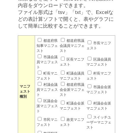
内容をダウンロードできます。
ファイル形式は「tsv」「txt」で、Excelな
どの表計算ソフトで開くと、表やグラフに
して簡単に比較することができます。
都道府県
都道府県議
市長マニフ
知事マニフェ
会議員マニフェ
ェスト
スト
スト
市議会議
区長マニフ
区議会議員
員マニフェス
ェスト
マニフェスト
ト
町長マニ
町議会議員
村長マニフ
フェスト
マニフェスト
ェスト
村議会議
都道府県議
マニフ
市議会会派
員マニフェス
会会派マニフェ
ェスト
マニフェスト
ト
スト
種別
区議会会
町議会会派
村議会会派
派マニフェス
マニフェスト
マニフェスト
ト
スイッチユ
市民マニ
政党マニフ
ーザーマニフェ
フェスト
ェスト
スト