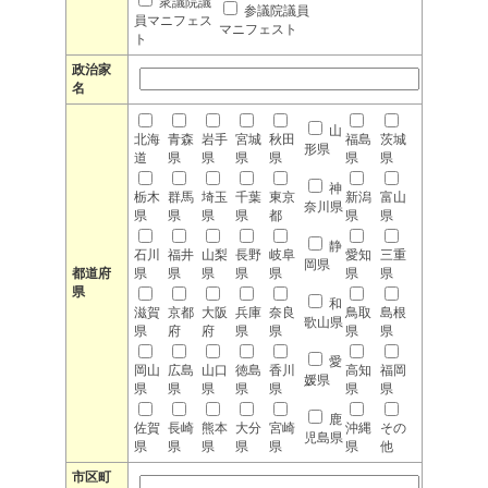
衆議院議
参議院議員
員マニフェス
マニフェスト
ト
政治家
名
山
北海
青森
岩手
宮城
秋田
福島
茨城
形県
道
県
県
県
県
県
県
神
栃木
群馬
埼玉
千葉
東京
新潟
富山
奈川県
県
県
県
県
都
県
県
静
石川
福井
山梨
長野
岐阜
愛知
三重
岡県
都道府
県
県
県
県
県
県
県
県
和
滋賀
京都
大阪
兵庫
奈良
鳥取
島根
歌山県
県
府
府
県
県
県
県
愛
岡山
広島
山口
徳島
香川
高知
福岡
媛県
県
県
県
県
県
県
県
鹿
佐賀
長崎
熊本
大分
宮崎
沖縄
その
児島県
県
県
県
県
県
県
他
市区町