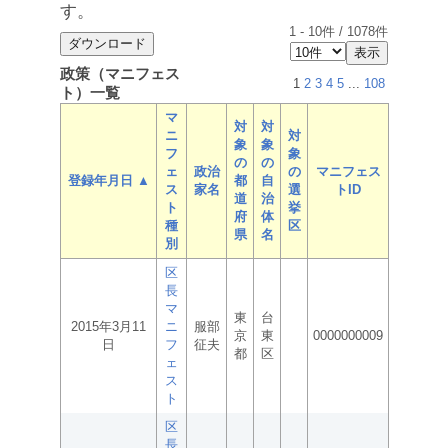
す。
1
-
10
件 /
1078
件
政策（マニフェス
1
2
3
4
5
...
108
ト）一覧
マ
対
対
ニ
対
象
象
フ
象
の
の
ェ
政治
の
マニフェス
登録年月日 ▲
都
自
ス
家名
選
トID
道
治
ト
挙
府
体
種
区
県
名
別
区
長
マ
東
台
2015年3月11
ニ
服部
京
東
0000000009
日
フ
征夫
都
区
ェ
ス
ト
区
長