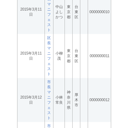
マ
中山
東
台
2015年3月11
ニ
よし
京
東
0000000010
日
フ
かつ
都
区
ェ
ス
ト
区
長
マ
東
台
2015年3月11
ニ
小柳
京
東
0000000011
日
フ
茂
都
区
ェ
ス
ト
市
長
マ
神
厚
2015年3月12
ニ
小林
奈
木
0000000012
日
フ
常良
川
市
ェ
県
ス
ト
市