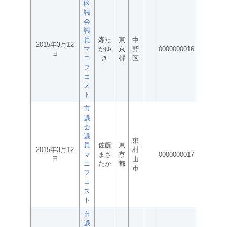
区
議
会
議
員
森た
東
中
2015年3月12
マ
かゆ
京
野
0000000016
日
ニ
き
都
区
フ
ェ
ス
ト
市
議
会
議
東
員
佐藤
東
2015年3月12
村
マ
まさ
京
0000000017
日
山
ニ
たか
都
市
フ
ェ
ス
ト
市
議