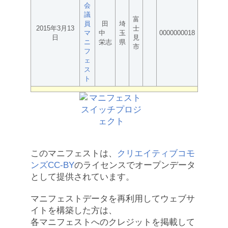
会
議
富
員
田
埼
2015年3月13
士
マ
中
玉
0000000018
日
見
ニ
栄志
県
市
フ
ェ
ス
ト
このマニフェストは、
クリエイティブコモ
ンズCC-BY
のライセンスでオープンデータ
として提供されています。
マニフェストデータを再利用してウェブサ
イトを構築した方は、
各マニフェストへのクレジットを掲載して