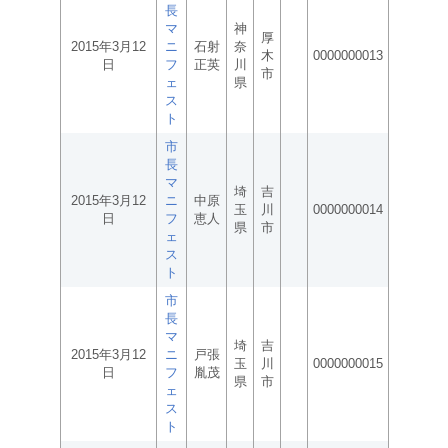
長
マ
神
厚
2015年3月12
ニ
石射
奈
木
0000000013
日
フ
正英
川
市
ェ
県
ス
ト
市
長
マ
埼
吉
2015年3月12
ニ
中原
玉
川
0000000014
日
フ
恵人
県
市
ェ
ス
ト
市
長
マ
埼
吉
2015年3月12
ニ
戸張
玉
川
0000000015
日
フ
胤茂
県
市
ェ
ス
ト