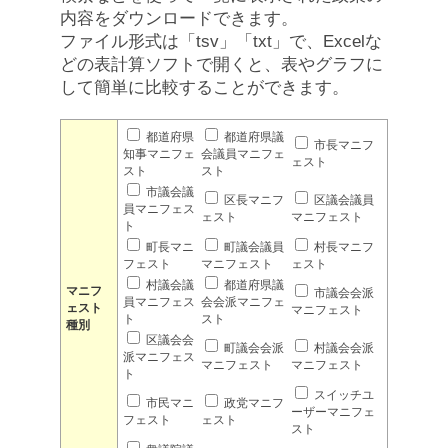
内容をダウンロードできます。
ファイル形式は「tsv」「txt」で、Excelな
どの表計算ソフトで開くと、表やグラフに
して簡単に比較することができます。
都道府県
都道府県議
市長マニフ
知事マニフェ
会議員マニフェ
ェスト
スト
スト
市議会議
区長マニフ
区議会議員
員マニフェス
ェスト
マニフェスト
ト
町長マニ
町議会議員
村長マニフ
フェスト
マニフェスト
ェスト
村議会議
都道府県議
マニフ
市議会会派
員マニフェス
会会派マニフェ
ェスト
マニフェスト
ト
スト
種別
区議会会
町議会会派
村議会会派
派マニフェス
マニフェスト
マニフェスト
ト
スイッチユ
市民マニ
政党マニフ
ーザーマニフェ
フェスト
ェスト
スト