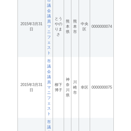
市
議
会
議
とう
員
熊
熊
2015年3月31
やの
中央
マ
本
本
0000000074
日
りま
区
ニ
県
市
さ
フ
ェ
ス
ト
市
議
会
議
神
員
川
2015年3月31
柳下
奈
マ
崎
幸区
0000000075
日
博子
川
ニ
市
県
フ
ェ
ス
ト
市
議