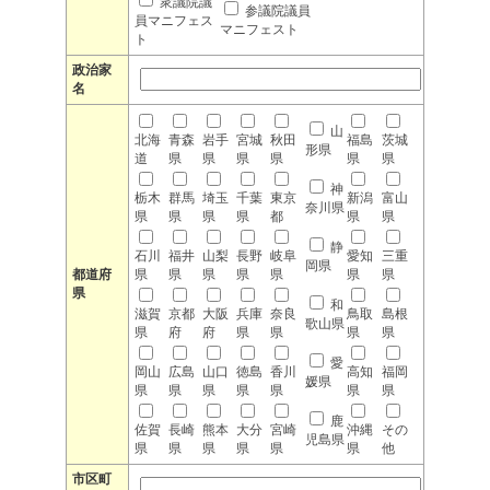
衆議院議
参議院議員
員マニフェス
マニフェスト
ト
政治家
名
山
北海
青森
岩手
宮城
秋田
福島
茨城
形県
道
県
県
県
県
県
県
神
栃木
群馬
埼玉
千葉
東京
新潟
富山
奈川県
県
県
県
県
都
県
県
静
石川
福井
山梨
長野
岐阜
愛知
三重
岡県
都道府
県
県
県
県
県
県
県
県
和
滋賀
京都
大阪
兵庫
奈良
鳥取
島根
歌山県
県
府
府
県
県
県
県
愛
岡山
広島
山口
徳島
香川
高知
福岡
媛県
県
県
県
県
県
県
県
鹿
佐賀
長崎
熊本
大分
宮崎
沖縄
その
児島県
県
県
県
県
県
県
他
市区町