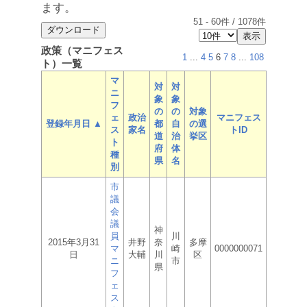
ます。
51
-
60
件 /
1078
件
政策（マニフェス
1
...
4
5
6
7
8
...
108
ト）一覧
マ
対
対
ニ
象
象
フ
の
の
対象
ェ
政治
マニフェス
登録年月日 ▲
都
自
の選
ス
家名
トID
道
治
挙区
ト
府
体
種
県
名
別
市
議
会
議
神
員
川
2015年3月31
井野
奈
多摩
マ
崎
0000000071
日
大輔
川
区
ニ
市
県
フ
ェ
ス