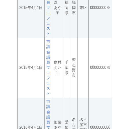
員
森
福
福
2015年4月1日
マ
あや
岡
岡
東区
0000000078
ニ
子
県
市
フ
ェ
ス
ト
市
議
会
議
習
員
島村
千
志
2015年4月1日
マ
えい
葉
0000000079
野
ニ
こ
県
市
フ
ェ
ス
ト
市
議
会
議
名
名古
員
加藤
愛
古
屋市
2015年4月1日
マ
あや
知
0000000080