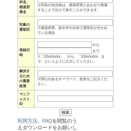
村名、
※同名の自治体は、都道府県とあわせて検索
都道府
することで分けて探すことができます。
県名
対象の
※都道府県、政令市や合併で選挙区が分かれ
選挙区
ている場合
から
登録日
まで
時
※「20xx/xx/xx」 から 「20xx/xx/xx」ま
で というように入力してください。
解決す
るため
※関心のあるキーワード、政策をご記入くだ
の重要
さい。
政策
マニフ
ェスト
ID
利用方法
、
FAQ
を閲覧のう
えダウンロードをお願いし