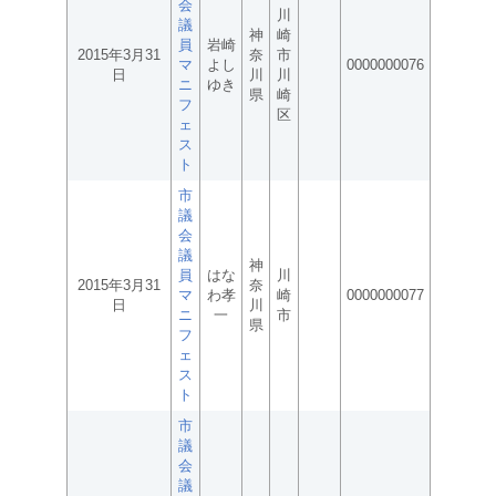
会
川
議
神
崎
員
岩崎
2015年3月31
奈
市
マ
よし
0000000076
日
川
川
ニ
ゆき
県
崎
フ
区
ェ
ス
ト
市
議
会
議
神
員
はな
川
2015年3月31
奈
マ
わ孝
崎
0000000077
日
川
ニ
一
市
県
フ
ェ
ス
ト
市
議
会
議