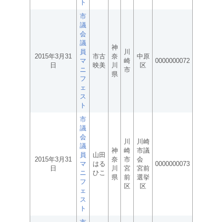
ト
市
議
会
議
神
員
川
2015年3月31
市古
奈
中原
マ
崎
0000000072
日
映美
川
区
ニ
市
県
フ
ェ
ス
ト
市
議
会
川
川崎
議
神
崎
市議
員
山田
2015年3月31
奈
市
会
マ
はる
0000000073
日
川
宮
宮前
ニ
ひこ
県
前
選挙
フ
区
区
ェ
ス
ト