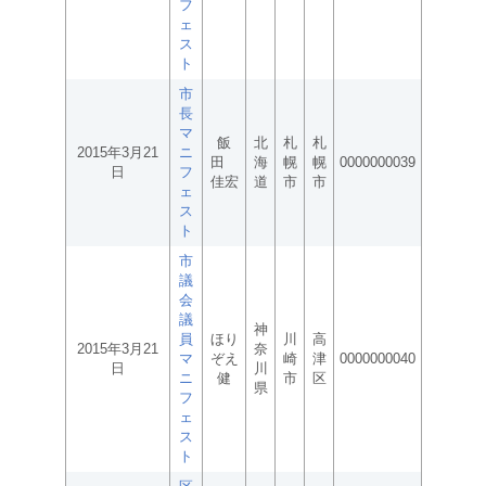
フ
ェ
ス
ト
市
長
マ
飯
北
札
札
2015年3月21
ニ
田
海
幌
幌
0000000039
日
フ
佳宏
道
市
市
ェ
ス
ト
市
議
会
議
神
員
ほり
川
高
2015年3月21
奈
マ
ぞえ
崎
津
0000000040
日
川
ニ
健
市
区
県
フ
ェ
ス
ト