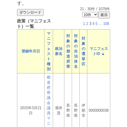
す。
21
-
30
件 /
1078
件
政策（マニフェス
1
2
3
4
5
...
108
ト）一覧
マ
対
対
ニ
対
象
象
フ
象
の
の
ェ
政治
の
マニフェス
登録年月日
都
自
ス
家名
選
トID ▲
道
治
ト
挙
府
体
種
区
県
名
別
都
道
府
県
議
会
長
長
伊
2015年3月21
議
酒井
野
野
那
0000000038
日
員
茂
県
県
市
マ
ニ