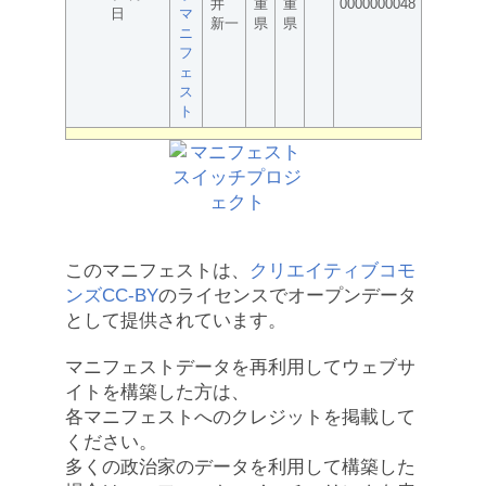
井
重
重
0000000048
日
マ
新一
県
県
ニ
フ
ェ
ス
ト
このマニフェストは、
クリエイティブコモ
ンズCC-BY
のライセンスでオープンデータ
として提供されています。
マニフェストデータを再利用してウェブサ
イトを構築した方は、
各マニフェストへのクレジットを掲載して
ください。
多くの政治家のデータを利用して構築した