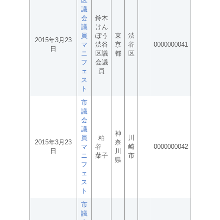
区
議
会
鈴木
議
けん
員
ぽう
東
渋
2015年3月23
マ
渋谷
京
谷
0000000041
日
ニ
区議
都
区
フ
会議
ェ
員
ス
ト
市
議
会
議
神
員
粕
川
2015年3月23
奈
マ
谷
崎
0000000042
日
川
ニ
葉子
市
県
フ
ェ
ス
ト
市
議