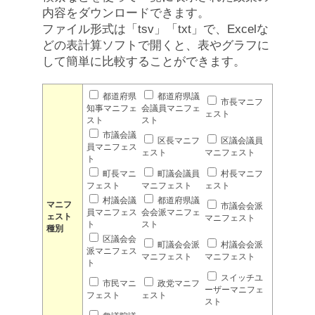
内容をダウンロードできます。
ファイル形式は「tsv」「txt」で、Excelな
どの表計算ソフトで開くと、表やグラフに
して簡単に比較することができます。
都道府県
都道府県議
市長マニフ
知事マニフェ
会議員マニフェ
ェスト
スト
スト
市議会議
区長マニフ
区議会議員
員マニフェス
ェスト
マニフェスト
ト
町長マニ
町議会議員
村長マニフ
フェスト
マニフェスト
ェスト
村議会議
都道府県議
マニフ
市議会会派
員マニフェス
会会派マニフェ
ェスト
マニフェスト
ト
スト
種別
区議会会
町議会会派
村議会会派
派マニフェス
マニフェスト
マニフェスト
ト
スイッチユ
市民マニ
政党マニフ
ーザーマニフェ
フェスト
ェスト
スト