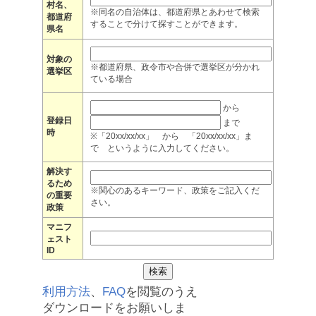
村名、
※同名の自治体は、都道府県とあわせて検索
都道府
することで分けて探すことができます。
県名
対象の
※都道府県、政令市や合併で選挙区が分かれ
選挙区
ている場合
から
登録日
まで
時
※「20xx/xx/xx」 から 「20xx/xx/xx」ま
で というように入力してください。
解決す
るため
※関心のあるキーワード、政策をご記入くだ
の重要
さい。
政策
マニフ
ェスト
ID
利用方法
、
FAQ
を閲覧のうえ
ダウンロードをお願いしま