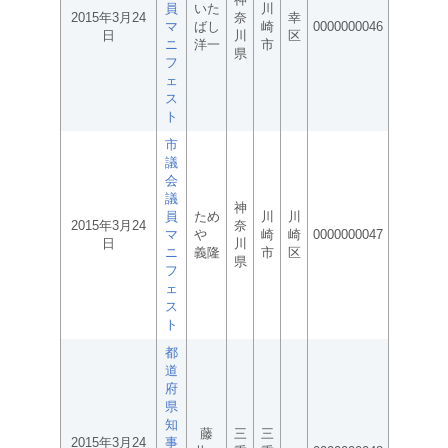
員
いた
川
2015年3月24
奈
幸
マ
ばし
崎
0000000046
日
川
区
ニ
洋一
市
県
フ
ェ
ス
ト
市
議
会
議
神
員
ため
川
川
2015年3月24
奈
マ
や
崎
崎
0000000047
日
川
ニ
義隆
市
区
県
フ
ェ
ス
ト
都
道
府
県
知
藤
三
三
2015年3月24
事