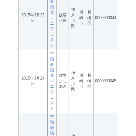
会
議
神
員
川
川
2015年3月23
飯塚
奈
マ
崎
崎
0000000044
日
正良
川
ニ
市
区
県
フ
ェ
ス
ト
市
議
会
議
神
員
佐野
川
川
2015年3月24
奈
マ
よし
崎
崎
0000000045
日
川
ニ
あき
市
区
県
フ
ェ
ス
ト
市
議
会
議
神