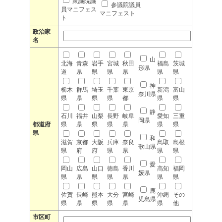
衆議院議
参議院議員
員マニフェス
マニフェスト
ト
政治家
名
山
北海
青森
岩手
宮城
秋田
福島
茨城
形県
道
県
県
県
県
県
県
神
栃木
群馬
埼玉
千葉
東京
新潟
富山
奈川県
県
県
県
県
都
県
県
静
石川
福井
山梨
長野
岐阜
愛知
三重
岡県
都道府
県
県
県
県
県
県
県
県
和
滋賀
京都
大阪
兵庫
奈良
鳥取
島根
歌山県
県
府
府
県
県
県
県
愛
岡山
広島
山口
徳島
香川
高知
福岡
媛県
県
県
県
県
県
県
県
鹿
佐賀
長崎
熊本
大分
宮崎
沖縄
その
児島県
県
県
県
県
県
県
他
市区町