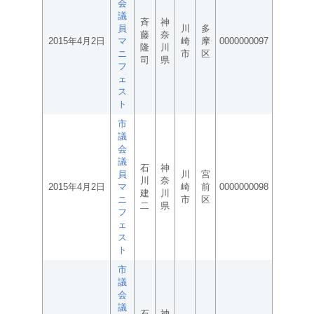
会
議
斉
神
員
川
多
藤
奈
2015年4月2日
マ
崎
摩
0000000097
隆
川
ニ
市
区
司
県
フ
ェ
ス
ト
市
議
会
議
石
神
員
川
宮
川
奈
2015年4月2日
マ
崎
前
0000000098
建
川
ニ
市
区
二
県
フ
ェ
ス
ト
市
議
会
議
石
神