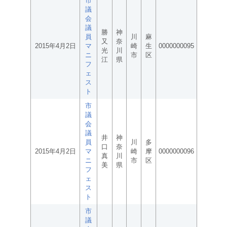
市
議
会
議
勝
神
員
川
麻
又
奈
2015年4月2日
マ
崎
生
0000000095
光
川
ニ
市
区
江
県
フ
ェ
ス
ト
市
議
会
議
井
神
員
川
多
口
奈
2015年4月2日
マ
崎
摩
0000000096
真
川
ニ
市
区
美
県
フ
ェ
ス
ト
市
議