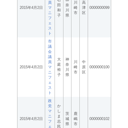
員
川
高
田
奈
2015年4月2日
マ
崎
津
0000000099
和
川
ニ
市
区
子
県
フ
ェ
ス
ト
市
議
会
議
大
神
員
川
中
庭
奈
2015年4月2日
マ
崎
原
0000000100
裕
川
ニ
市
区
子
県
フ
ェ
ス
ト
政
党
か
マ
し
茨
鹿
ニ
ま
2015年4月2日
城
嶋
0000000102
フ
志
県
市
ェ
民