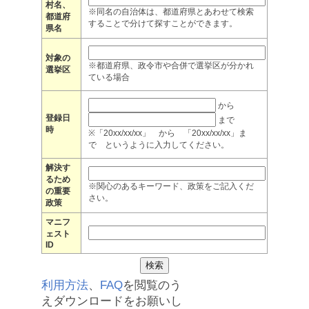
村名、
※同名の自治体は、都道府県とあわせて検索
都道府
することで分けて探すことができます。
県名
対象の
※都道府県、政令市や合併で選挙区が分かれ
選挙区
ている場合
から
登録日
まで
時
※「20xx/xx/xx」 から 「20xx/xx/xx」ま
で というように入力してください。
解決す
るため
※関心のあるキーワード、政策をご記入くだ
の重要
さい。
政策
マニフ
ェスト
ID
利用方法
、
FAQ
を閲覧のう
えダウンロードをお願いし