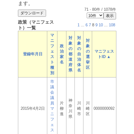
ます。
71
-
80
件 /
1078
件
政策（マニフェス
1
...
6
7
8
9
10
...
108
ト）一覧
マ
対
対
ニ
対
象
象
フ
政
象
の
の
ェ
治
の
マニフェス
登録年月日
都
自
ス
家
選
トID ▲
道
治
ト
名
挙
府
体
種
区
県
名
別
市
議
会
議
神
員
片
川
川
奈
2015年4月2日
マ
柳
崎
崎
0000000092
川
ニ
進
市
区
県
フ
ェ
ス