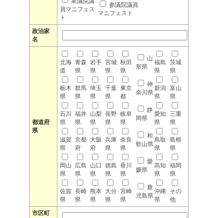
衆議院議
参議院議員
員マニフェス
マニフェスト
ト
政治家
名
山
北海
青森
岩手
宮城
秋田
福島
茨城
形県
道
県
県
県
県
県
県
神
栃木
群馬
埼玉
千葉
東京
新潟
富山
奈川県
県
県
県
県
都
県
県
静
石川
福井
山梨
長野
岐阜
愛知
三重
岡県
都道府
県
県
県
県
県
県
県
県
和
滋賀
京都
大阪
兵庫
奈良
鳥取
島根
歌山県
県
府
府
県
県
県
県
愛
岡山
広島
山口
徳島
香川
高知
福岡
媛県
県
県
県
県
県
県
県
鹿
佐賀
長崎
熊本
大分
宮崎
沖縄
その
児島県
県
県
県
県
県
県
他
市区町