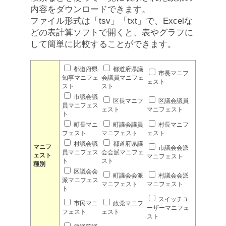
内容をダウンロードできます。
ファイル形式は「tsv」「txt」で、Excelな
どの表計算ソフトで開くと、表やグラフに
して簡単に比較することができます。
都道府県
都道府県議
市長マニフ
知事マニフェ
会議員マニフェ
ェスト
スト
スト
市議会議
区長マニフ
区議会議員
員マニフェス
ェスト
マニフェスト
ト
町長マニ
町議会議員
村長マニフ
フェスト
マニフェスト
ェスト
村議会議
都道府県議
マニフ
市議会会派
員マニフェス
会会派マニフェ
ェスト
マニフェスト
ト
スト
種別
区議会会
町議会会派
村議会会派
派マニフェス
マニフェスト
マニフェスト
ト
スイッチユ
市民マニ
政党マニフ
ーザーマニフェ
フェスト
ェスト
スト