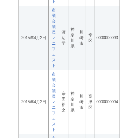
ト
市
議
会
議
神
員
渡
川
奈
幸
2015年4月2日
マ
辺
崎
0000000093
川
区
ニ
学
市
県
フ
ェ
ス
ト
市
議
会
議
宗
神
員
川
高
田
奈
2015年4月2日
マ
崎
津
0000000094
裕
川
ニ
市
区
之
県
フ
ェ
ス
ト