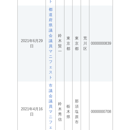
ト
都
道
府
県
議
会
鈴
東
東
荒
2021年6月29
議
木
京
京
川
0000000839
日
員
賢
都
都
区
マ
一
ニ
フ
ェ
ス
ト
市
議
会
議
那
鈴
員
栃
須
2021年4月16
木
マ
木
塩
0000000708
日
秀
ニ
県
原
信
フ
市
ェ