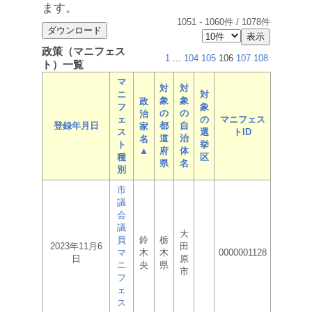
ます。
1051
-
1060
件 /
1078
件
政策（マニフェス
1
...
104
105
106
107
108
ト）一覧
マ
対
対
ニ
対
象
象
政
フ
象
の
の
治
ェ
の
マニフェス
登録年月日
都
自
家
ス
選
トID
道
治
名
ト
挙
▲
府
体
種
区
県
名
別
市
議
会
議
大
員
鈴
栃
2023年11月6
田
マ
木
木
0000001128
日
原
ニ
央
県
市
フ
ェ
ス