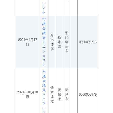
ェ
ス
ト
市
議
会
議
那
鈴
員
栃
須
2021年4月17
木
マ
木
塩
0000000715
日
伸
ニ
県
原
彦
フ
市
ェ
ス
ト
市
議
会
議
鈴
員
愛
新
2021年10月10
木
マ
知
城
0000000979
日
達
ニ
県
市
雄
フ
ェ
ス