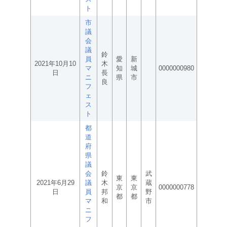
ト
市
議
会
議
鈴
員
愛
新
2021年10月10
木
マ
知
城
0000000980
日
長
ニ
県
市
良
フ
ェ
ス
ト
都
道
府
県
議
会
鈴
武
東
東
2021年6月29
議
木
蔵
京
京
0000000778
日
員
邦
野
都
都
マ
和
市
ニ
フ