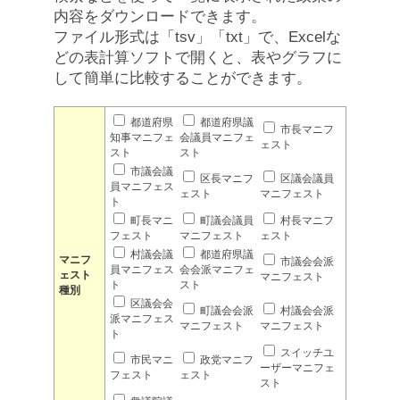
内容をダウンロードできます。
ファイル形式は「tsv」「txt」で、Excelな
どの表計算ソフトで開くと、表やグラフに
して簡単に比較することができます。
都道府県
都道府県議
市長マニフ
知事マニフェ
会議員マニフェ
ェスト
スト
スト
市議会議
区長マニフ
区議会議員
員マニフェス
ェスト
マニフェスト
ト
町長マニ
町議会議員
村長マニフ
フェスト
マニフェスト
ェスト
村議会議
都道府県議
マニフ
市議会会派
員マニフェス
会会派マニフェ
ェスト
マニフェスト
ト
スト
種別
区議会会
町議会会派
村議会会派
派マニフェス
マニフェスト
マニフェスト
ト
スイッチユ
市民マニ
政党マニフ
ーザーマニフェ
フェスト
ェスト
スト