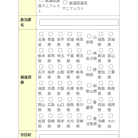
衆議院議
参議院議員
員マニフェス
マニフェスト
ト
政治家
名
山
北海
青森
岩手
宮城
秋田
福島
茨城
形県
道
県
県
県
県
県
県
神
栃木
群馬
埼玉
千葉
東京
新潟
富山
奈川県
県
県
県
県
都
県
県
静
石川
福井
山梨
長野
岐阜
愛知
三重
岡県
都道府
県
県
県
県
県
県
県
県
和
滋賀
京都
大阪
兵庫
奈良
鳥取
島根
歌山県
県
府
府
県
県
県
県
愛
岡山
広島
山口
徳島
香川
高知
福岡
媛県
県
県
県
県
県
県
県
鹿
佐賀
長崎
熊本
大分
宮崎
沖縄
その
児島県
県
県
県
県
県
県
他
市区町