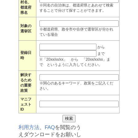
村名、
※同名の自治体は、都道府県とあわせて検索
都道府
することで分けて探すことができます。
県名
対象の
※都道府県、政令市や合併で選挙区が分かれ
選挙区
ている場合
から
登録日
まで
時
※「20xx/xx/xx」 から 「20xx/xx/xx」ま
で というように入力してください。
解決す
るため
※関心のあるキーワード、政策をご記入くだ
の重要
さい。
政策
マニフ
ェスト
ID
利用方法
、
FAQ
を閲覧のう
えダウンロードをお願いし