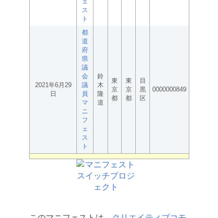
ェ
ス
ト
都
道
府
県
議
会
鈴
東
東
目
2021年6月29
議
木
京
京
黒
0000000849
日
員
隆
都
都
区
マ
道
ニ
フ
ェ
ス
ト
このマニフェストは、
クリエイティブコモ