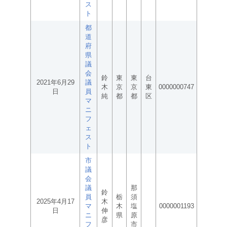
ス
ト
都
道
府
県
議
会
鈴
東
東
台
2021年6月29
議
木
京
京
東
0000000747
日
員
純
都
都
区
マ
ニ
フ
ェ
ス
ト
市
議
会
議
那
鈴
員
栃
須
2025年4月17
木
マ
木
塩
0000001193
日
伸
ニ
県
原
彦
フ
市