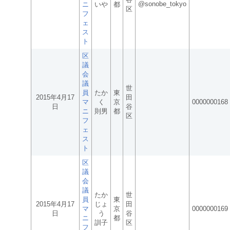
@sonobe_tokyo
ニ
いや
都
区
フ
ェ
ス
ト
区
議
会
議
世
員
たか
東
2015年4月17
田
マ
く
京
0000000168
日
谷
ニ
則男
都
区
フ
ェ
ス
ト
区
議
会
議
たか
世
員
東
2015年4月17
じょ
田
マ
京
0000000169
日
う
谷
ニ
都
訓子
区
フ