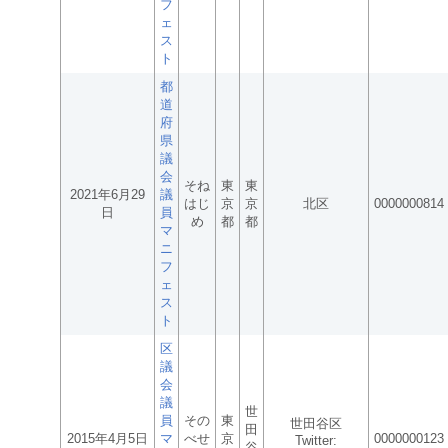
フ
ェ
ス
ト
都
道
府
県
議
会
そね
東
東
2021年6月29
議
はじ
京
京
北区
0000000814
日
員
め
都
都
マ
ニ
フ
ェ
ス
ト
区
議
会
議
世
員
その
東
世田谷区
田
2015年4月5日
マ
べせ
京
0000000123
Twitter:
谷