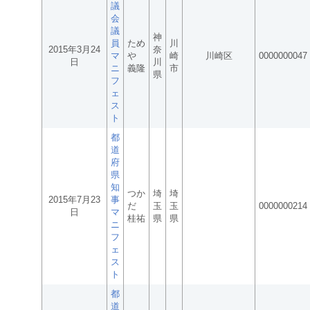
議
会
議
神
員
ため
川
2015年3月24
奈
マ
や
崎
川崎区
0000000047
日
川
ニ
義隆
市
県
フ
ェ
ス
ト
都
道
府
県
知
つか
埼
埼
2015年7月23
事
だ
玉
玉
0000000214
日
マ
桂祐
県
県
ニ
フ
ェ
ス
ト
都
道