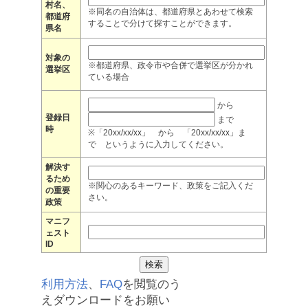
村名、
※同名の自治体は、都道府県とあわせて検索
都道府
することで分けて探すことができます。
県名
対象の
※都道府県、政令市や合併で選挙区が分かれ
選挙区
ている場合
から
登録日
まで
時
※「20xx/xx/xx」 から 「20xx/xx/xx」ま
で というように入力してください。
解決す
るため
※関心のあるキーワード、政策をご記入くだ
の重要
さい。
政策
マニフ
ェスト
ID
利用方法
、
FAQ
を閲覧のう
えダウンロードをお願い