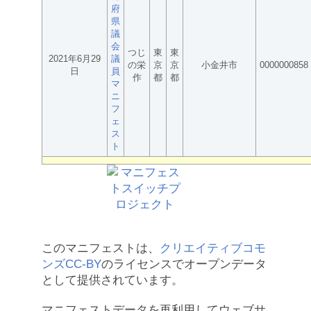
府
県
議
会
つじ
東
東
2021年6月29
議
の栄
京
京
小金井市
0000000858
日
員
作
都
都
マ
ニ
フ
ェ
ス
ト
このマニフェストは、
クリエイティブコモ
ンズCC-BY
のライセンスでオープンデータ
として提供されています。
マニフェストデータを再利用してウェブサ