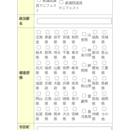
衆議院議
参議院議員
員マニフェス
マニフェスト
ト
政治家
名
山
北海
青森
岩手
宮城
秋田
福島
茨城
形県
道
県
県
県
県
県
県
神
栃木
群馬
埼玉
千葉
東京
新潟
富山
奈川県
県
県
県
県
都
県
県
静
石川
福井
山梨
長野
岐阜
愛知
三重
岡県
都道府
県
県
県
県
県
県
県
県
和
滋賀
京都
大阪
兵庫
奈良
鳥取
島根
歌山県
県
府
府
県
県
県
県
愛
岡山
広島
山口
徳島
香川
高知
福岡
媛県
県
県
県
県
県
県
県
鹿
佐賀
長崎
熊本
大分
宮崎
沖縄
その
児島県
県
県
県
県
県
県
他
市区町