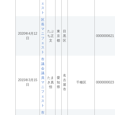
ェ
ス
ト
区
長
マ
たぶ
東
目
2020年4月12
ニ
ち正
京
黒
0000000621
日
フ
文
都
区
ェ
ス
ト
市
議
会
議
名
員
たま
愛
2015年3月15
古
マ
き真
知
千種区
0000000023
日
屋
ニ
悟
県
市
フ
ェ
ス
ト
市