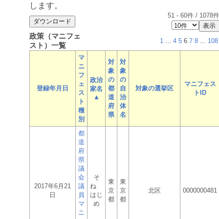
します。
51
-
60
件 /
1078
政策（マニフェ
1
...
4
5
6
7
8
...
108
スト）一覧
マ
対
対
ニ
象
象
フ
の
の
政治
ェ
マニフェス
登録年月日
都
自
対象の選挙区
家名
ス
トID
▲
道
治
ト
府
体
種
県
名
別
都
道
府
県
議
会
そ
東
東
2017年6月21
議
ね
京
京
北区
0000000481
日
員
はじ
都
都
マ
め
ニ