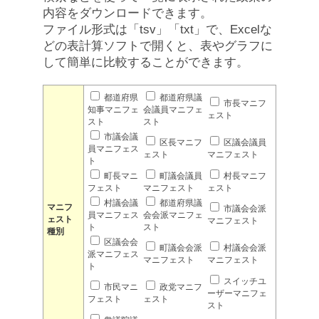
内容をダウンロードできます。
ファイル形式は「tsv」「txt」で、Excelな
どの表計算ソフトで開くと、表やグラフに
して簡単に比較することができます。
都道府県
都道府県議
市長マニフ
知事マニフェ
会議員マニフェ
ェスト
スト
スト
市議会議
区長マニフ
区議会議員
員マニフェス
ェスト
マニフェスト
ト
町長マニ
町議会議員
村長マニフ
フェスト
マニフェスト
ェスト
村議会議
都道府県議
マニフ
市議会会派
員マニフェス
会会派マニフェ
ェスト
マニフェスト
ト
スト
種別
区議会会
町議会会派
村議会会派
派マニフェス
マニフェスト
マニフェスト
ト
スイッチユ
市民マニ
政党マニフ
ーザーマニフェ
フェスト
ェスト
スト