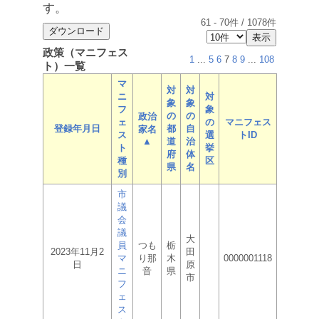
す。
61
-
70
件 /
1078
件
政策（マニフェス
1
...
5
6
7
8
9
...
108
ト）一覧
マ
対
対
ニ
対
象
象
フ
象
の
の
政治
ェ
の
マニフェス
登録年月日
都
自
家名
ス
選
トID
▲
道
治
ト
挙
府
体
種
区
県
名
別
市
議
会
議
大
員
つも
栃
2023年11月2
田
マ
り那
木
0000001118
日
原
ニ
音
県
市
フ
ェ
ス