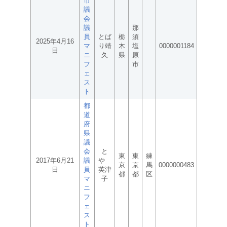
市
議
会
議
那
員
とば
栃
須
2025年4月16
マ
り靖
木
塩
0000001184
日
ニ
久
県
原
フ
市
ェ
ス
ト
都
道
府
県
議
会
と
東
東
練
2017年6月21
議
や
京
京
馬
0000000483
日
員
英津
都
都
区
マ
子
ニ
フ
ェ
ス
ト