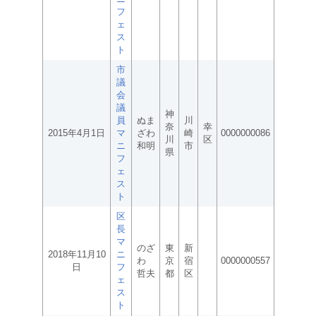
フ
ェ
ス
ト
市
議
会
議
神
員
ぬま
川
奈
幸
2015年4月1日
マ
ざわ
崎
0000000086
川
区
ニ
和明
市
県
フ
ェ
ス
ト
区
長
マ
のざ
東
新
2018年11月10
ニ
わ
京
宿
0000000557
日
フ
哲夫
都
区
ェ
ス
ト