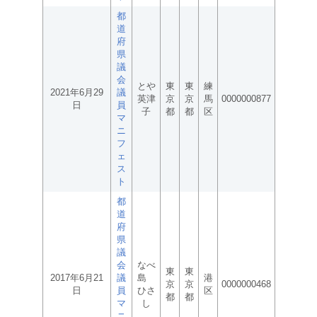
都
道
府
県
議
会
とや
東
東
練
2021年6月29
議
英津
京
京
馬
0000000877
日
員
子
都
都
区
マ
ニ
フ
ェ
ス
ト
都
道
府
県
議
会
なべ
東
東
2017年6月21
議
島
港
京
京
0000000468
日
員
ひさ
区
都
都
マ
し
ニ