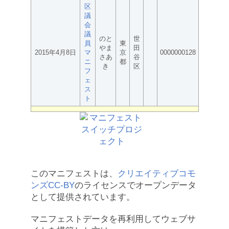
区
議
会
議
のと
世
員
東
やま
田
2015年4月8日
マ
京
0000000128
さあ
谷
ニ
都
き
区
フ
ェ
ス
ト
このマニフェストは、
クリエイティブコモ
ンズCC-BY
のライセンスでオープンデータ
として提供されています。
マニフェストデータを再利用してウェブサ