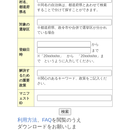
村名、
※同名の自治体は、都道府県とあわせて検索
都道府
することで分けて探すことができます。
県名
対象の
※都道府県、政令市や合併で選挙区が分かれ
選挙区
ている場合
から
登録日
まで
時
※「20xx/xx/xx」 から 「20xx/xx/xx」ま
で というように入力してください。
解決す
るため
※関心のあるキーワード、政策をご記入くだ
の重要
さい。
政策
マニフ
ェスト
ID
利用方法
、
FAQ
を閲覧のうえ
ダウンロードをお願いしま