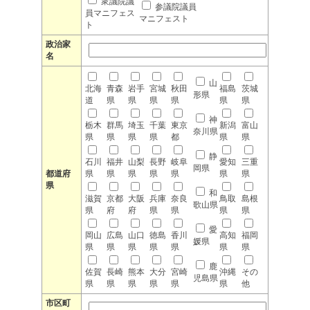
衆議院議
参議院議員
員マニフェス
マニフェスト
ト
政治家
名
山
北海
青森
岩手
宮城
秋田
福島
茨城
形県
道
県
県
県
県
県
県
神
栃木
群馬
埼玉
千葉
東京
新潟
富山
奈川県
県
県
県
県
都
県
県
静
石川
福井
山梨
長野
岐阜
愛知
三重
岡県
都道府
県
県
県
県
県
県
県
県
和
滋賀
京都
大阪
兵庫
奈良
鳥取
島根
歌山県
県
府
府
県
県
県
県
愛
岡山
広島
山口
徳島
香川
高知
福岡
媛県
県
県
県
県
県
県
県
鹿
佐賀
長崎
熊本
大分
宮崎
沖縄
その
児島県
県
県
県
県
県
県
他
市区町