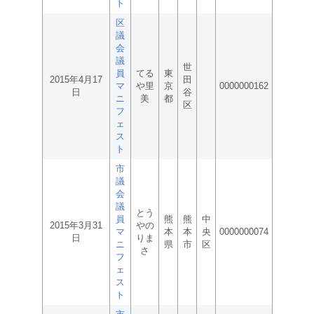
ト
区
議
会
議
世
員
てる
東
2015年4月17
田
マ
や里
京
0000000162
日
谷
ニ
美
都
区
フ
ェ
ス
ト
市
議
会
議
とう
員
熊
熊
中
2015年3月31
やの
マ
本
本
央
0000000074
日
りま
ニ
県
市
区
さ
フ
ェ
ス
ト