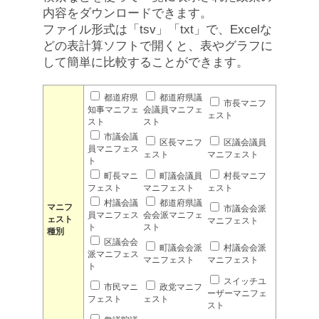
内容をダウンロードできます。
ファイル形式は「tsv」「txt」で、Excelな
どの表計算ソフトで開くと、表やグラフに
して簡単に比較することができます。
都道府県
都道府県議
市長マニフ
知事マニフェ
会議員マニフェ
ェスト
スト
スト
市議会議
区長マニフ
区議会議員
員マニフェス
ェスト
マニフェスト
ト
町長マニ
町議会議員
村長マニフ
フェスト
マニフェスト
ェスト
村議会議
都道府県議
マニフ
市議会会派
員マニフェス
会会派マニフェ
ェスト
マニフェスト
ト
スト
種別
区議会会
町議会会派
村議会会派
派マニフェス
マニフェスト
マニフェスト
ト
スイッチユ
市民マニ
政党マニフ
ーザーマニフェ
フェスト
ェスト
スト