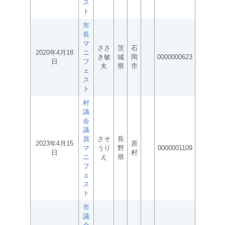
ス
ト
市
長
マ
ささ
茨
石
2020年4月18
ニ
き敏
城
岡
0000000623
日
フ
夫
県
市
ェ
ス
ト
村
議
会
議
員
さそ
長
2023年4月15
原
マ
うり
野
0000001109
日
村
ニ
え
県
フ
ェ
ス
ト
市
議