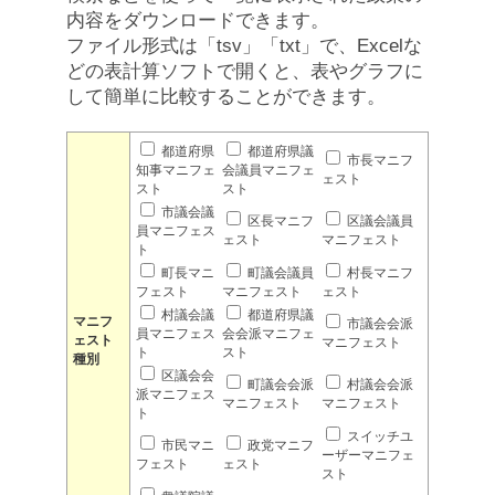
内容をダウンロードできます。
ファイル形式は「tsv」「txt」で、Excelな
どの表計算ソフトで開くと、表やグラフに
して簡単に比較することができます。
都道府県
都道府県議
市長マニフ
知事マニフェ
会議員マニフェ
ェスト
スト
スト
市議会議
区長マニフ
区議会議員
員マニフェス
ェスト
マニフェスト
ト
町長マニ
町議会議員
村長マニフ
フェスト
マニフェスト
ェスト
村議会議
都道府県議
マニフ
市議会会派
員マニフェス
会会派マニフェ
ェスト
マニフェスト
ト
スト
種別
区議会会
町議会会派
村議会会派
派マニフェス
マニフェスト
マニフェスト
ト
スイッチユ
市民マニ
政党マニフ
ーザーマニフェ
フェスト
ェスト
スト