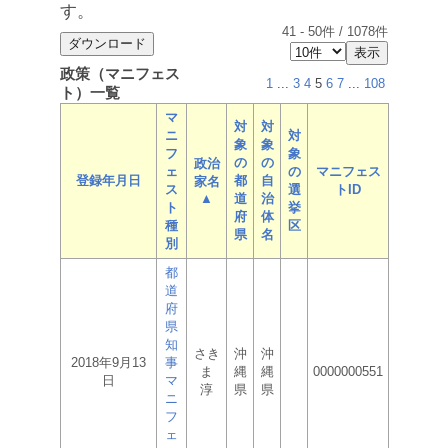
す。
41
-
50
件 /
1078
件
政策（マニフェス
1
...
3
4
5
6
7
...
108
ト）一覧
マ
対
対
ニ
対
象
象
フ
象
の
の
政治
ェ
の
マニフェス
登録年月日
都
自
家名
ス
選
トID
▲
道
治
ト
挙
府
体
種
区
県
名
別
都
道
府
県
知
さき
沖
沖
2018年9月13
事
ま
縄
縄
0000000551
日
マ
淳
県
県
ニ
フ
ェ