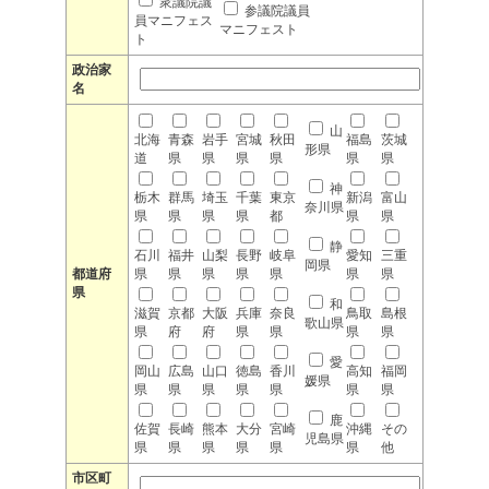
衆議院議
参議院議員
員マニフェス
マニフェスト
ト
政治家
名
山
北海
青森
岩手
宮城
秋田
福島
茨城
形県
道
県
県
県
県
県
県
神
栃木
群馬
埼玉
千葉
東京
新潟
富山
奈川県
県
県
県
県
都
県
県
静
石川
福井
山梨
長野
岐阜
愛知
三重
岡県
都道府
県
県
県
県
県
県
県
県
和
滋賀
京都
大阪
兵庫
奈良
鳥取
島根
歌山県
県
府
府
県
県
県
県
愛
岡山
広島
山口
徳島
香川
高知
福岡
媛県
県
県
県
県
県
県
県
鹿
佐賀
長崎
熊本
大分
宮崎
沖縄
その
児島県
県
県
県
県
県
県
他
市区町