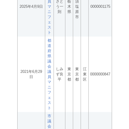
員
さと
栃
須
2025年4月9日
マ
う一
木
塩
0000001175
ニ
則
県
原
フ
市
ェ
ス
ト
都
道
府
県
議
会
しみ
東
東
江
2021年6月29
議
ず良
京
京
東
0000000847
日
員
平
都
都
区
マ
ニ
フ
ェ
ス
ト
市
議
会