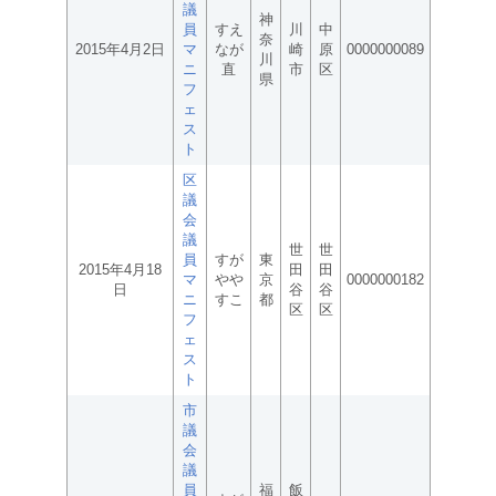
議
神
員
すえ
川
中
奈
2015年4月2日
マ
なが
崎
原
0000000089
川
ニ
直
市
区
県
フ
ェ
ス
ト
区
議
会
議
世
世
員
すが
東
2015年4月18
田
田
マ
やや
京
0000000182
日
谷
谷
ニ
すこ
都
区
区
フ
ェ
ス
ト
市
議
会
議
員
福
飯