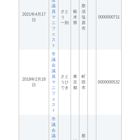
会
議
那
員
さと
栃
須
2021年4月17
マ
う
木
塩
0000000711
日
ニ
一則
県
原
フ
市
ェ
ス
ト
市
議
会
議
員
さと
東
町
2018年2月18
マ
うひ
京
田
0000000532
日
ニ
でき
都
市
フ
ェ
ス
ト
市
議
会
議
那