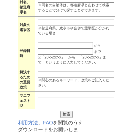
村名、
※同名の自治体は、都道府県とあわせて検索
都道府
することで分けて探すことができます。
県名
対象の
※都道府県、政令市や合併で選挙区が分かれ
選挙区
ている場合
から
登録日
まで
時
※「20xx/xx/xx」 から 「20xx/xx/xx」ま
で というように入力してください。
解決す
るため
※関心のあるキーワード、政策をご記入くだ
の重要
さい。
政策
マニフ
ェスト
ID
利用方法
、
FAQ
を閲覧のうえ
ダウンロードをお願いしま