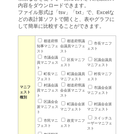
内容をダウンロードできます。
ファイル形式は「tsv」「txt」で、Excelな
どの表計算ソフトで開くと、表やグラフに
して簡単に比較することができます。
都道府県
都道府県議
市長マニフ
知事マニフェ
会議員マニフェ
ェスト
スト
スト
市議会議
区長マニフ
区議会議員
員マニフェス
ェスト
マニフェスト
ト
町長マニ
町議会議員
村長マニフ
フェスト
マニフェスト
ェスト
村議会議
都道府県議
マニフ
市議会会派
員マニフェス
会会派マニフェ
ェスト
マニフェスト
ト
スト
種別
区議会会
町議会会派
村議会会派
派マニフェス
マニフェスト
マニフェスト
ト
スイッチユ
市民マニ
政党マニフ
ーザーマニフェ
フェスト
ェスト
スト