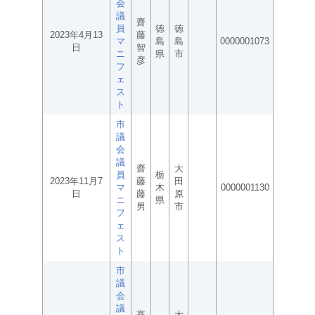
会
議
齋
員
徳
徳
2023年4月13
藤
マ
島
島
0000001073
日
智
ニ
県
市
彦
フ
ェ
ス
ト
市
議
会
議
齋
大
員
栃
2023年11月7
藤
田
マ
木
0000001130
日
藤
原
ニ
県
男
市
フ
ェ
ス
ト
市
議
会
議
髙
大