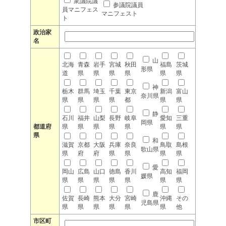
衆議院議
参議院議員
員マニフェス
マニフェスト
ト
政治家
名
山
北海
青森
岩手
宮城
秋田
福島
茨城
形県
道
県
県
県
県
県
県
神
栃木
群馬
埼玉
千葉
東京
新潟
富山
奈川県
県
県
県
県
都
県
県
静
石川
福井
山梨
長野
岐阜
愛知
三重
岡県
都道府
県
県
県
県
県
県
県
県
和
滋賀
京都
大阪
兵庫
奈良
鳥取
島根
歌山県
県
府
府
県
県
県
県
愛
岡山
広島
山口
徳島
香川
高知
福岡
媛県
県
県
県
県
県
県
県
鹿
佐賀
長崎
熊本
大分
宮崎
沖縄
その
児島県
県
県
県
県
県
県
他
市区町