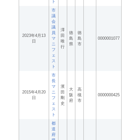
ト
市
議
会
議
澤
員
徳
徳
2023年4月13
田
マ
島
島
0000001077
日
唯
ニ
県
市
行
フ
ェ
ス
ト
市
長
マ
濱
大
高
2015年4月20
ニ
田
阪
槻
0000000425
日
フ
剛
府
市
ェ
史
ス
ト
都
道
府