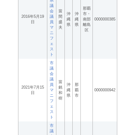
県
議
那覇
会
當
沖
沖
市・
2016年5月19
議
間
縄
縄
南部
0000000385
日
員
盛
県
県
離島
マ
夫
区
ニ
フ
ェ
ス
ト
市
議
会
議
當
員
沖
那
2021年7月15
銘
マ
縄
覇
0000000942
日
和
ニ
県
市
樹
フ
ェ
ス
ト
市
議