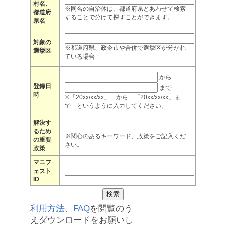
村名、
※同名の自治体は、都道府県とあわせて検索
都道府
することで分けて探すことができます。
県名
対象の
※都道府県、政令市や合併で選挙区が分かれ
選挙区
ている場合
から
登録日
まで
時
※「20xx/xx/xx」 から 「20xx/xx/xx」ま
で というように入力してください。
解決す
るため
※関心のあるキーワード、政策をご記入くだ
の重要
さい。
政策
マニフ
ェスト
ID
利用方法
、
FAQ
を閲覧のう
えダウンロードをお願いし