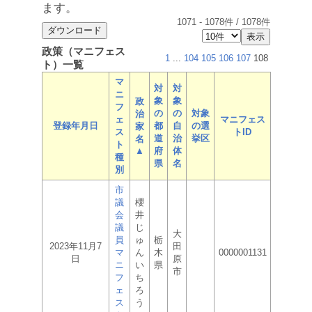
ます。
1071
-
1078
件 /
1078
件
政策（マニフェス
1
...
104
105
106
107
108
ト）一覧
マ
対
対
ニ
象
象
政
フ
の
の
対象
治
ェ
マニフェス
登録年月日
都
自
の選
家
ス
トID
道
治
挙区
名
ト
▲
府
体
種
県
名
別
市
議
櫻
会
井
議
じ
大
員
ゅ
栃
2023年11月7
田
マ
ん
木
0000001131
日
原
ニ
い
県
市
フ
ち
ェ
ろ
ス
う