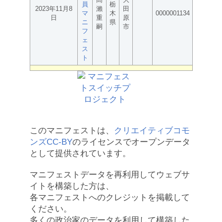
員
栃
2023年11月8
瀨
田
マ
木
0000001134
日
重
原
ニ
県
嗣
市
フ
ェ
ス
ト
このマニフェストは、
クリエイティブコモ
ンズCC-BY
のライセンスでオープンデータ
として提供されています。
マニフェストデータを再利用してウェブサ
イトを構築した方は、
各マニフェストへのクレジットを掲載して
ください。
多くの政治家のデータを利用して構築した