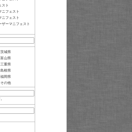
ェスト
マニフェスト
マニフェスト
ーザーマニフェスト
茨城県
富山県
三重県
島根県
福岡県
その他
す。