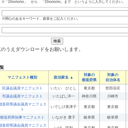
※「20xx/xx/xx」 から 「20xx/xx/xx」まで というように入力してください。
※関心のあるキーワード、政策をご記入ください。
覧のうえダウンロードをお願いします。
覧
対象の
対象の
マニフェスト種別
政治家名 ▲
都道府県
自治体名
区議会議員マニフェスト
いたい ひとし
東京都
世田谷区
市議会議員マニフェスト
いたばし洋一
神奈川県
川崎市
都道府県議会議員マニフェス
いでしげ美津子
東京都
東京都
ト
都道府県知事マニフェスト
いながき 豊子
岐阜県
岐阜県
都道府県議会議員マニフェス
いび 匡利
東京都
東京都