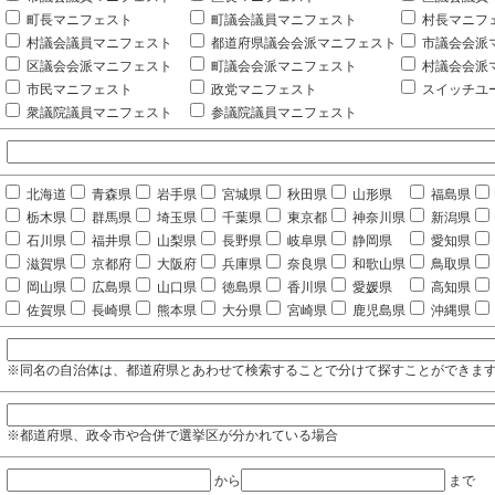
町長マニフェスト
町議会議員マニフェスト
村長マニフ
村議会議員マニフェスト
都道府県議会会派マニフェスト
市議会会派
区議会会派マニフェスト
町議会会派マニフェスト
村議会会派
市民マニフェスト
政党マニフェスト
スイッチユ
衆議院議員マニフェスト
参議院議員マニフェスト
北海道
青森県
岩手県
宮城県
秋田県
山形県
福島県
栃木県
群馬県
埼玉県
千葉県
東京都
神奈川県
新潟県
石川県
福井県
山梨県
長野県
岐阜県
静岡県
愛知県
滋賀県
京都府
大阪府
兵庫県
奈良県
和歌山県
鳥取県
岡山県
広島県
山口県
徳島県
香川県
愛媛県
高知県
佐賀県
長崎県
熊本県
大分県
宮崎県
鹿児島県
沖縄県
※同名の自治体は、都道府県とあわせて検索することで分けて探すことができま
※都道府県、政令市や合併で選挙区が分かれている場合
から
まで