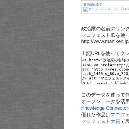
政治家の名前
政治家の名前のリンク
マニフェストIDを使
http://www.maniken.j
上記URLを使ってク
このデータを使って
オープンデータを活
Knowledge Connector
優れた作品はマニフ
マニフェスト大賞
で