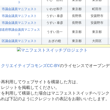
ト
市議会議員マニフェスト
いわせ和子
東京都
町田市
市議会議員マニフェスト
うすい 泰彦
長野県
安曇野市
市議会議員マニフェスト
うすい 泰彦
長野県
安曇野市
都道府県議会議員マニフェス
うすい浩一
東京都
東京都
ト
区議会議員マニフェスト
おぎの稔
東京都
大田区
、
クリエイティブコモンズCC-BY
のライセンスでオープンデ
を再利用してウェブサイトを構築した方は、
クレジットを掲載してください。
タを利用して構築した場合はマニフェストスイッチへリンク
あれば下記のようにクレジットの表記をお願いいたします。