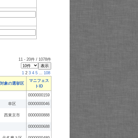
11
-
20
件 /
1078
件
1
2
3
4
5
...
108
マニフェス
対象の選挙区
トID
0000000159
幸区
0000000046
西東京市
0000000888
0000000688
北多摩３区
0000000489