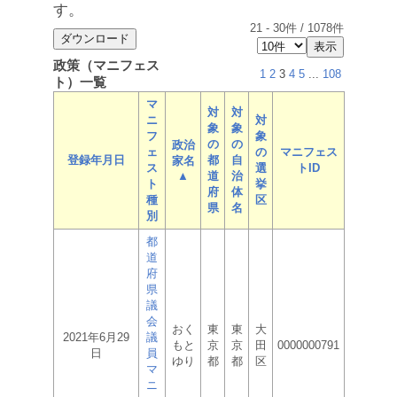
す。
21
-
30
件 /
1078
件
政策（マニフェス
1
2
3
4
5
...
108
ト）一覧
マ
対
対
ニ
対
象
象
フ
象
の
の
政治
ェ
の
マニフェス
登録年月日
都
自
家名
ス
選
トID
▲
道
治
ト
挙
府
体
種
区
県
名
別
都
道
府
県
議
会
おく
東
東
大
2021年6月29
議
もと
京
京
田
0000000791
日
員
ゆり
都
都
区
マ
ニ