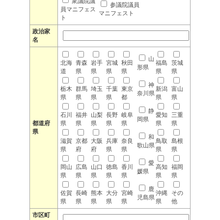
衆議院議
参議院議員
員マニフェス
マニフェスト
ト
政治家
名
山
北海
青森
岩手
宮城
秋田
福島
茨城
形県
道
県
県
県
県
県
県
神
栃木
群馬
埼玉
千葉
東京
新潟
富山
奈川県
県
県
県
県
都
県
県
静
石川
福井
山梨
長野
岐阜
愛知
三重
岡県
都道府
県
県
県
県
県
県
県
県
和
滋賀
京都
大阪
兵庫
奈良
鳥取
島根
歌山県
県
府
府
県
県
県
県
愛
岡山
広島
山口
徳島
香川
高知
福岡
媛県
県
県
県
県
県
県
県
鹿
佐賀
長崎
熊本
大分
宮崎
沖縄
その
児島県
県
県
県
県
県
県
他
市区町