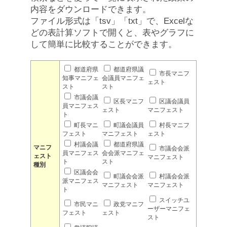
内容をダウンロードできます。
ファイル形式は「tsv」「txt」で、Excelな
どの表計算ソフトで開くと、表やグラフに
して簡単に比較することができます。
都道府県
都道府県議
市長マニフ
知事マニフェ
会議員マニフェ
ェスト
スト
スト
市議会議
区長マニフ
区議会議員
員マニフェス
ェスト
マニフェスト
ト
町長マニ
町議会議員
村長マニフ
フェスト
マニフェスト
ェスト
村議会議
都道府県議
マニフ
市議会会派
員マニフェス
会会派マニフェ
ェスト
マニフェスト
ト
スト
種別
区議会会
町議会会派
村議会会派
派マニフェス
マニフェスト
マニフェスト
ト
スイッチユ
市民マニ
政党マニフ
ーザーマニフェ
フェスト
ェスト
スト