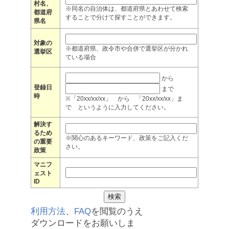
村名、
※同名の自治体は、都道府県とあわせて検索
都道府
することで分けて探すことができます。
県名
対象の
※都道府県、政令市や合併で選挙区が分かれ
選挙区
ている場合
から
登録日
まで
時
※「20xx/xx/xx」 から 「20xx/xx/xx」ま
で というように入力してください。
解決す
るため
※関心のあるキーワード、政策をご記入くだ
の重要
さい。
政策
マニフ
ェスト
ID
利用方法
、
FAQ
を閲覧のうえ
ダウンロードをお願いしま