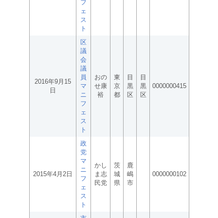
フ
ェ
ス
ト
区
議
会
議
員
おの
東
目
目
2016年9月15
マ
せ康
京
黒
黒
0000000415
日
ニ
裕
都
区
区
フ
ェ
ス
ト
政
党
マ
かし
茨
鹿
ニ
2015年4月2日
ま志
城
嶋
0000000102
フ
民党
県
市
ェ
ス
ト