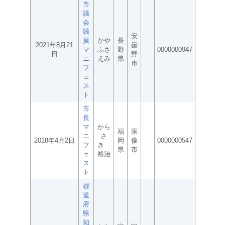
市
議
会
議
安
員
かや
長
2021年8月21
曇
マ
ふさ
野
0000000947
日
野
ニ
えみ
県
市
フ
ェ
ス
ト
市
長
マ
から
福
宗
ニ
さ
2018年4月2日
岡
像
0000000547
フ
き
県
市
ェ
裕治
ス
ト
都
道
府
県
知