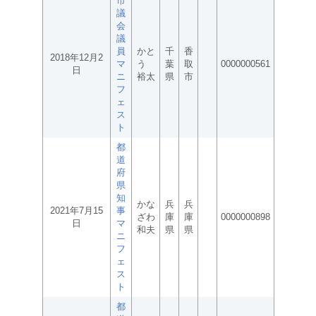
市
議
会
議
員
かと
千
香
2018年12月2
マ
う
葉
取
0000000561
日
ニ
裕太
県
市
フ
ェ
ス
ト
都
道
府
県
知
かな
兵
兵
2021年7月15
事
ざわ
庫
庫
0000000898
日
マ
和夫
県
県
ニ
フ
ェ
ス
ト
都