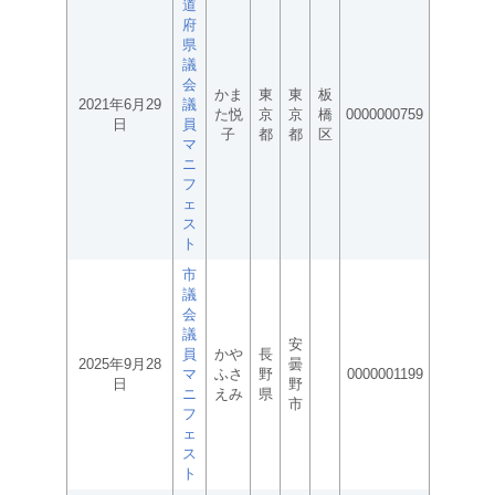
道
府
県
議
会
かま
東
東
板
2021年6月29
議
た悦
京
京
橋
0000000759
日
員
子
都
都
区
マ
ニ
フ
ェ
ス
ト
市
議
会
議
安
員
かや
長
2025年9月28
曇
マ
ふさ
野
0000001199
日
野
ニ
えみ
県
市
フ
ェ
ス
ト