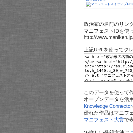
政治家の名前のリンク
マニフェストIDを使
http://www.maniken.j
上記URLを使ってク
このデータを使って
オープンデータを活
Knowledge Connector
優れた作品はマニフ
マニフェスト大賞
で
≫詳しい登録方法は