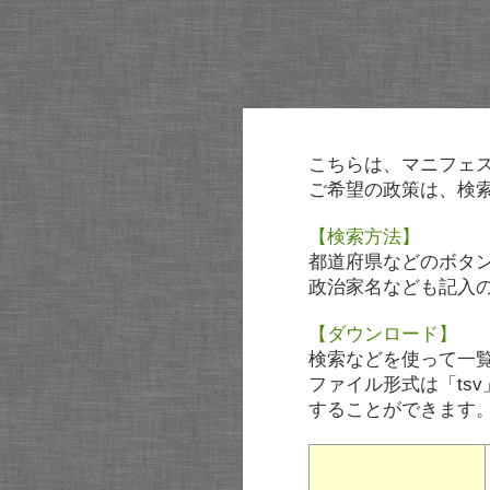
こちらは、マニフェ
ご希望の政策は、検
【検索方法】
都道府県などのボタ
政治家名なども記入
【ダウンロード】
検索などを使って一
ファイル形式は「tsv
することができます