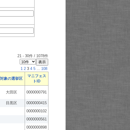
21
-
30
件 /
1078
件
1
2
3
4
5
...
108
マニフェス
対象の選挙区
トID
大田区
0000000791
目黒区
0000000415
0000000102
0000000561
0000000898