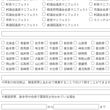
町長マニフェスト
町議会議員マニフェスト
村長マニフ
村議会議員マニフェスト
都道府県議会会派マニフェスト
市議会会派
区議会会派マニフェスト
町議会会派マニフェスト
村議会会派
市民マニフェスト
政党マニフェスト
スイッチユ
衆議院議員マニフェスト
参議院議員マニフェスト
北海道
青森県
岩手県
宮城県
秋田県
山形県
福島県
栃木県
群馬県
埼玉県
千葉県
東京都
神奈川県
新潟県
石川県
福井県
山梨県
長野県
岐阜県
静岡県
愛知県
滋賀県
京都府
大阪府
兵庫県
奈良県
和歌山県
鳥取県
岡山県
広島県
山口県
徳島県
香川県
愛媛県
高知県
佐賀県
長崎県
熊本県
大分県
宮崎県
鹿児島県
沖縄県
※同名の自治体は、都道府県とあわせて検索することで分けて探すことができま
※都道府県、政令市や合併で選挙区が分かれている場合
から
まで