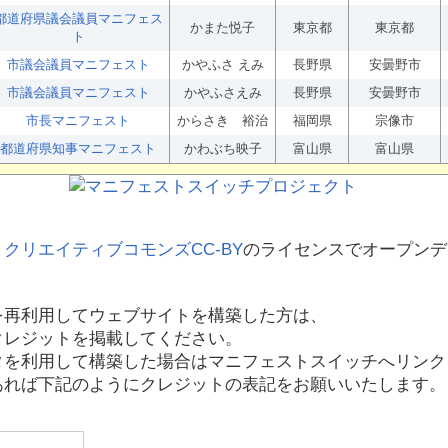
都道府県議会議員マニフェス
かまた悦子
東京都
東京都
ト
市議会議員マニフェスト
かやふさ えみ
長野県
安曇野市
市議会議員マニフェスト
かやふさえみ
長野県
安曇野市
市長マニフェスト
からさき 裕治
福岡県
宗像市
都道府県知事マニフェスト
かわぶち映子
富山県
富山県
、
クリエイティブコモンズCC-BY
のライセンスでオープンデ
を再利用してウェブサイトを構築した方は、
クレジットを掲載してください。
タを利用して構築した場合はマニフェストスイッチへリンク
あれば下記のようにクレジットの表記をお願いいたします。