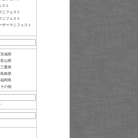
ェスト
マニフェスト
マニフェスト
ーザーマニフェスト
茨城県
富山県
三重県
島根県
福岡県
その他
す。