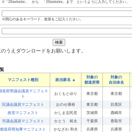
※「20xx/xx/xx」 から 「20xx/xx/xx」まで というように入力してください。
※関心のあるキーワード、政策をご記入ください。
覧のうえダウンロードをお願いします。
覧
対象の
対象の
マニフェスト種別
政治家名 ▲
都道府県
自治体名
都道府県議会議員マニフェス
おくもとゆり
東京都
東京都
ト
区議会議員マニフェスト
おのせ康裕
東京都
目黒区
政党マニフェスト
かしま志民党
茨城県
鹿嶋市
市議会議員マニフェスト
かとう 裕太
千葉県
香取市
都道府県知事マニフェスト
かなざわ 和夫
兵庫県
兵庫県