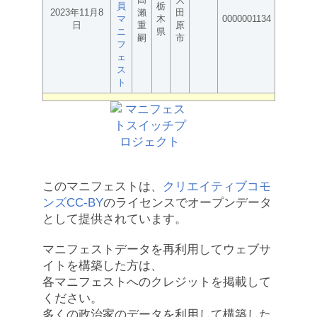
員
栃
2023年11月8
瀨
田
マ
木
0000001134
日
重
原
ニ
県
嗣
市
フ
ェ
ス
ト
このマニフェストは、
クリエイティブコモ
ンズCC-BY
のライセンスでオープンデータ
として提供されています。
マニフェストデータを再利用してウェブサ
イトを構築した方は、
各マニフェストへのクレジットを掲載して
ください。
多くの政治家のデータを利用して構築した