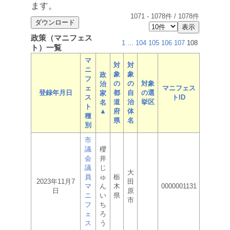
ます。
1071
-
1078
件 /
1078
件
政策（マニフェス
1
...
104
105
106
107
108
ト）一覧
マ
対
対
ニ
象
象
政
フ
の
の
対象
治
ェ
マニフェス
登録年月日
都
自
の選
家
ス
トID
道
治
挙区
名
ト
▲
府
体
種
県
名
別
市
議
櫻
会
井
議
じ
大
員
ゅ
栃
2023年11月7
田
マ
ん
木
0000001131
日
原
ニ
い
県
市
フ
ち
ェ
ろ
ス
う