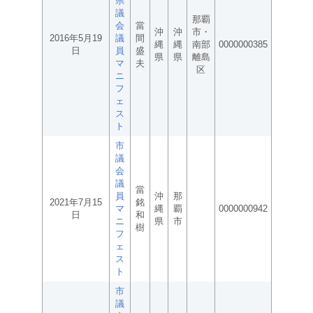
県
議
那覇
会
當
沖
沖
市・
2016年5月19
議
間
縄
縄
南部
0000000385
日
員
盛
県
県
離島
マ
夫
区
ニ
フ
ェ
ス
ト
市
議
会
議
當
員
沖
那
2021年7月15
銘
マ
縄
覇
0000000942
日
和
ニ
県
市
樹
フ
ェ
ス
ト
市
議