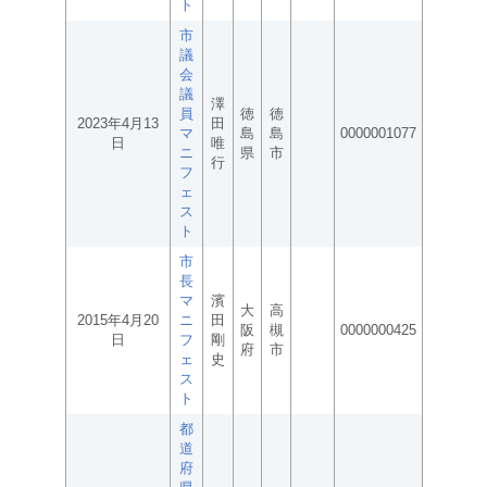
ト
市
議
会
議
澤
員
徳
徳
2023年4月13
田
マ
島
島
0000001077
日
唯
ニ
県
市
行
フ
ェ
ス
ト
市
長
マ
濱
大
高
2015年4月20
ニ
田
阪
槻
0000000425
日
フ
剛
府
市
ェ
史
ス
ト
都
道
府