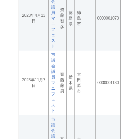
会
議
齋
員
徳
徳
2023年4月13
藤
マ
島
島
0000001073
日
智
ニ
県
市
彦
フ
ェ
ス
ト
市
議
会
議
齋
大
員
栃
2023年11月7
藤
田
マ
木
0000001130
日
藤
原
ニ
県
男
市
フ
ェ
ス
ト
市
議
会
議
髙
大