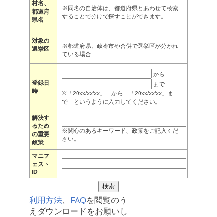
村名、
※同名の自治体は、都道府県とあわせて検索
都道府
することで分けて探すことができます。
県名
対象の
※都道府県、政令市や合併で選挙区が分かれ
選挙区
ている場合
から
登録日
まで
時
※「20xx/xx/xx」 から 「20xx/xx/xx」ま
で というように入力してください。
解決す
るため
※関心のあるキーワード、政策をご記入くだ
の重要
さい。
政策
マニフ
ェスト
ID
利用方法
、
FAQ
を閲覧のう
えダウンロードをお願いし