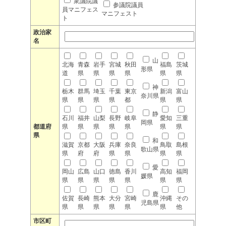
衆議院議
参議院議員
員マニフェス
マニフェスト
ト
政治家
名
山
北海
青森
岩手
宮城
秋田
福島
茨城
形県
道
県
県
県
県
県
県
神
栃木
群馬
埼玉
千葉
東京
新潟
富山
奈川県
県
県
県
県
都
県
県
静
石川
福井
山梨
長野
岐阜
愛知
三重
岡県
都道府
県
県
県
県
県
県
県
県
和
滋賀
京都
大阪
兵庫
奈良
鳥取
島根
歌山県
県
府
府
県
県
県
県
愛
岡山
広島
山口
徳島
香川
高知
福岡
媛県
県
県
県
県
県
県
県
鹿
佐賀
長崎
熊本
大分
宮崎
沖縄
その
児島県
県
県
県
県
県
県
他
市区町