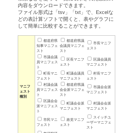
内容をダウンロードできます。
ファイル形式は「tsv」「txt」で、Excelな
どの表計算ソフトで開くと、表やグラフに
して簡単に比較することができます。
都道府県
都道府県議
市長マニフ
知事マニフェ
会議員マニフェ
ェスト
スト
スト
市議会議
区長マニフ
区議会議員
員マニフェス
ェスト
マニフェスト
ト
町長マニ
町議会議員
村長マニフ
フェスト
マニフェスト
ェスト
村議会議
都道府県議
マニフ
市議会会派
員マニフェス
会会派マニフェ
ェスト
マニフェスト
ト
スト
種別
区議会会
町議会会派
村議会会派
派マニフェス
マニフェスト
マニフェスト
ト
スイッチユ
市民マニ
政党マニフ
ーザーマニフェ
フェスト
ェスト
スト