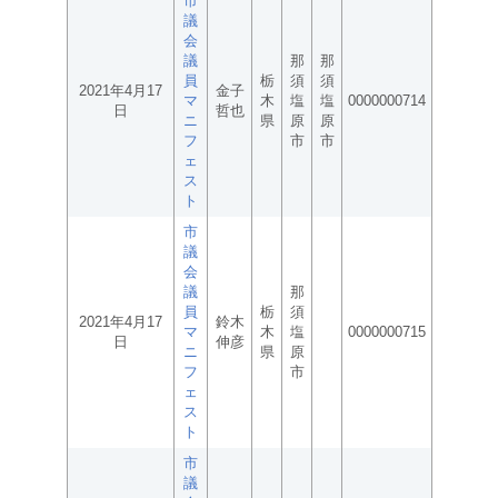
市
議
会
議
那
那
員
栃
須
須
2021年4月17
金子
マ
木
塩
塩
0000000714
日
哲也
ニ
県
原
原
フ
市
市
ェ
ス
ト
市
議
会
議
那
員
栃
須
2021年4月17
鈴木
マ
木
塩
0000000715
日
伸彦
ニ
県
原
フ
市
ェ
ス
ト
市
議