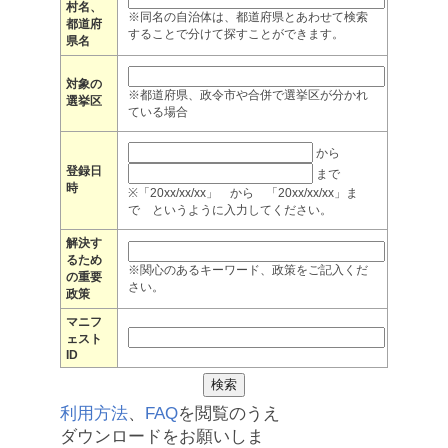
村名、
※同名の自治体は、都道府県とあわせて検索
都道府
することで分けて探すことができます。
県名
対象の
※都道府県、政令市や合併で選挙区が分かれ
選挙区
ている場合
から
登録日
まで
時
※「20xx/xx/xx」 から 「20xx/xx/xx」ま
で というように入力してください。
解決す
るため
※関心のあるキーワード、政策をご記入くだ
の重要
さい。
政策
マニフ
ェスト
ID
利用方法
、
FAQ
を閲覧のうえ
ダウンロードをお願いしま