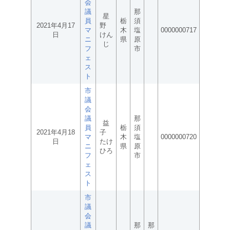
会
議
那
星
員
栃
須
2021年4月17
野
マ
木
塩
0000000717
日
けん
ニ
県
原
じ
フ
市
ェ
ス
ト
市
議
会
議
那
益
員
栃
須
2021年4月18
子
マ
木
塩
0000000720
日
たけ
ニ
県
原
ひろ
フ
市
ェ
ス
ト
市
議
会
議
那
那