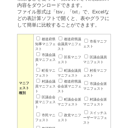
内容をダウンロードできます。
ファイル形式は「tsv」「txt」で、Excelな
どの表計算ソフトで開くと、表やグラフに
して簡単に比較することができます。
都道府県
都道府県議
市長マニフ
知事マニフェ
会議員マニフェ
ェスト
スト
スト
市議会議
区長マニフ
区議会議員
員マニフェス
ェスト
マニフェスト
ト
町長マニ
町議会議員
村長マニフ
フェスト
マニフェスト
ェスト
村議会議
都道府県議
マニフ
市議会会派
員マニフェス
会会派マニフェ
ェスト
マニフェスト
ト
スト
種別
区議会会
町議会会派
村議会会派
派マニフェス
マニフェスト
マニフェスト
ト
スイッチユ
市民マニ
政党マニフ
ーザーマニフェ
フェスト
ェスト
スト