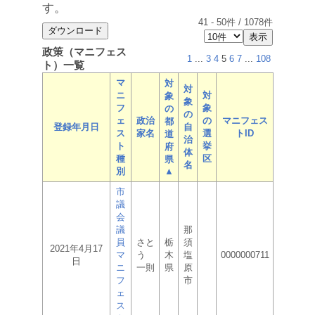
す。
41
-
50
件 /
1078
件
政策（マニフェス
1
...
3
4
5
6
7
...
108
ト）一覧
マ
対
対
ニ
対
象
象
フ
象
の
の
ェ
政治
の
マニフェス
都
登録年月日
自
ス
家名
選
トID
道
治
ト
挙
府
体
種
区
県
名
別
▲
市
議
会
議
那
員
さと
栃
須
2021年4月17
マ
う
木
塩
0000000711
日
ニ
一則
県
原
フ
市
ェ
ス