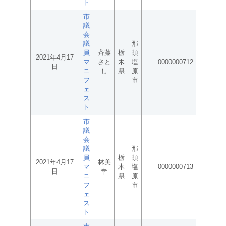
ト
市
議
会
議
那
員
斉藤
栃
須
2021年4月17
マ
さと
木
塩
0000000712
日
ニ
し
県
原
フ
市
ェ
ス
ト
市
議
会
議
那
員
栃
須
2021年4月17
林美
マ
木
塩
0000000713
日
幸
ニ
県
原
フ
市
ェ
ス
ト