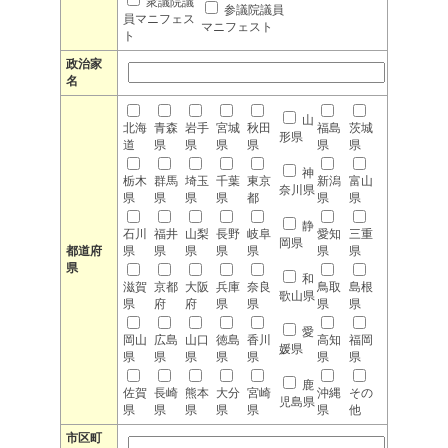
衆議院議
参議院議員
員マニフェス
マニフェスト
ト
政治家
名
山
北海
青森
岩手
宮城
秋田
福島
茨城
形県
道
県
県
県
県
県
県
神
栃木
群馬
埼玉
千葉
東京
新潟
富山
奈川県
県
県
県
県
都
県
県
静
石川
福井
山梨
長野
岐阜
愛知
三重
岡県
都道府
県
県
県
県
県
県
県
県
和
滋賀
京都
大阪
兵庫
奈良
鳥取
島根
歌山県
県
府
府
県
県
県
県
愛
岡山
広島
山口
徳島
香川
高知
福岡
媛県
県
県
県
県
県
県
県
鹿
佐賀
長崎
熊本
大分
宮崎
沖縄
その
児島県
県
県
県
県
県
県
他
市区町