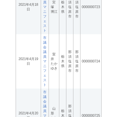
員
宮
栃
須
須
2021年4月18
マ
塚
木
塩
塩
0000000723
日
ニ
博江
県
原
原
フ
市
市
ェ
ス
ト
市
議
会
議
那
那
室
員
栃
須
須
2021年4月19
井
マ
木
塩
塩
0000000724
日
たか
ニ
県
原
原
ゆき
フ
市
市
ェ
ス
ト
市
議
会
議
那
山
員
栃
須
2021年4月20
形
マ
木
塩
0000000725