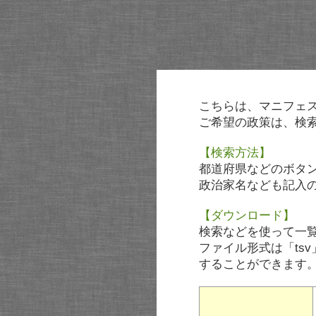
こちらは、マニフェ
ご希望の政策は、検
【検索方法】
都道府県などのボタ
政治家名なども記入
【ダウンロード】
検索などを使って一
ファイル形式は「tsv
することができます