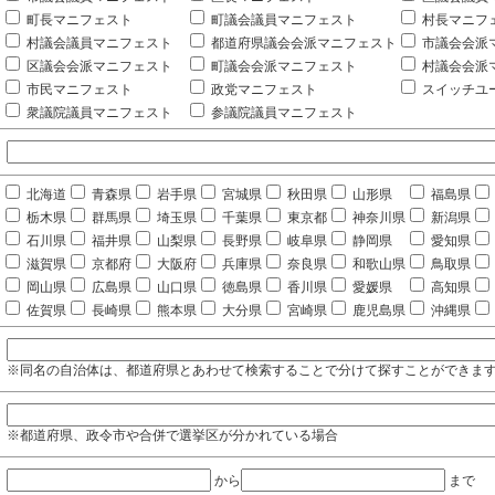
町長マニフェスト
町議会議員マニフェスト
村長マニフ
村議会議員マニフェスト
都道府県議会会派マニフェスト
市議会会派
区議会会派マニフェスト
町議会会派マニフェスト
村議会会派
市民マニフェスト
政党マニフェスト
スイッチユ
衆議院議員マニフェスト
参議院議員マニフェスト
北海道
青森県
岩手県
宮城県
秋田県
山形県
福島県
栃木県
群馬県
埼玉県
千葉県
東京都
神奈川県
新潟県
石川県
福井県
山梨県
長野県
岐阜県
静岡県
愛知県
滋賀県
京都府
大阪府
兵庫県
奈良県
和歌山県
鳥取県
岡山県
広島県
山口県
徳島県
香川県
愛媛県
高知県
佐賀県
長崎県
熊本県
大分県
宮崎県
鹿児島県
沖縄県
※同名の自治体は、都道府県とあわせて検索することで分けて探すことができま
※都道府県、政令市や合併で選挙区が分かれている場合
から
まで