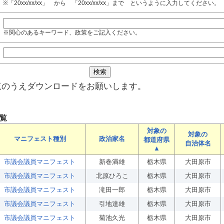
※「20xx/xx/xx」 から 「20xx/xx/xx」まで というように入力してください。
※関心のあるキーワード、政策をご記入ください。
覧のうえダウンロードをお願いします。
覧
対象の
対象の
マニフェスト種別
政治家名
都道府県
自治体名
▲
市議会議員マニフェスト
新巻満雄
栃木県
大田原市
市議会議員マニフェスト
北原ひろこ
栃木県
大田原市
市議会議員マニフェスト
滝田一郎
栃木県
大田原市
市議会議員マニフェスト
引地達雄
栃木県
大田原市
市議会議員マニフェスト
菊池久光
栃木県
大田原市