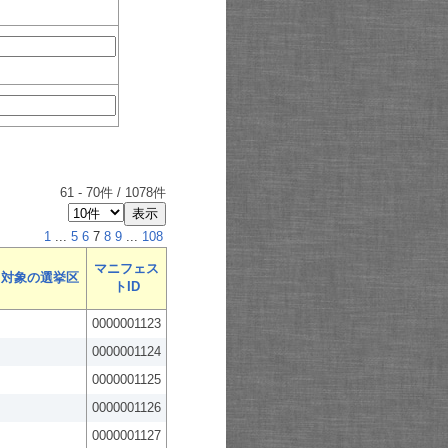
61
-
70
件 /
1078
件
1
...
5
6
7
8
9
...
108
マニフェス
対象の選挙区
トID
0000001123
0000001124
0000001125
0000001126
0000001127