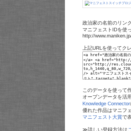
政治家の名前のリンク
マニフェストIDを使
http://www.maniken.j
上記URLを使ってク
このデータを使って
オープンデータを活
Knowledge Connector
優れた作品はマニフ
マニフェスト大賞
で
≫詳しい登録方法は