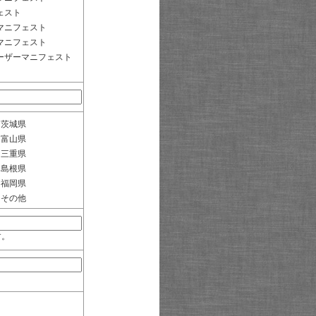
ェスト
マニフェスト
マニフェスト
ーザーマニフェスト
茨城県
富山県
三重県
島根県
福岡県
その他
す。