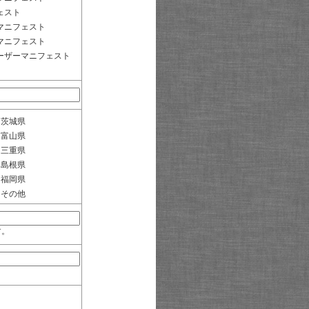
ェスト
マニフェスト
マニフェスト
ーザーマニフェスト
茨城県
富山県
三重県
島根県
福岡県
その他
す。