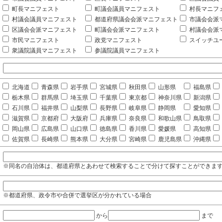
町長マニフェスト
町議会議員マニフェスト
村長マニフ
村議会議員マニフェスト
都道府県議会会派マニフェスト
市議会会派
区議会会派マニフェスト
町議会会派マニフェスト
村議会会派
市民マニフェスト
政党マニフェスト
スイッチユ
衆議院議員マニフェスト
参議院議員マニフェスト
北海道
青森県
岩手県
宮城県
秋田県
山形県
福島県
栃木県
群馬県
埼玉県
千葉県
東京都
神奈川県
新潟県
石川県
福井県
山梨県
長野県
岐阜県
静岡県
愛知県
滋賀県
京都府
大阪府
兵庫県
奈良県
和歌山県
鳥取県
岡山県
広島県
山口県
徳島県
香川県
愛媛県
高知県
佐賀県
長崎県
熊本県
大分県
宮崎県
鹿児島県
沖縄県
※同名の自治体は、都道府県とあわせて検索することで分けて探すことができま
※都道府県、政令市や合併で選挙区が分かれている場合
から
まで