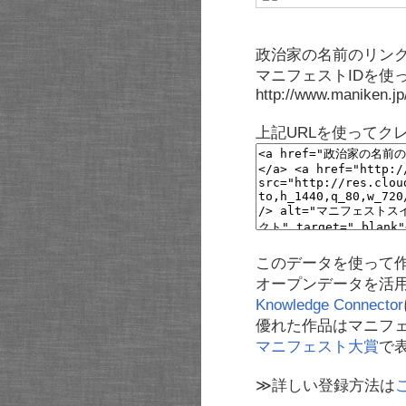
政治家の名前のリンク
マニフェストIDを使
http://www.maniken.j
上記URLを使ってク
このデータを使って
オープンデータを活
Knowledge Connector
優れた作品はマニフ
マニフェスト大賞
で
≫詳しい登録方法は