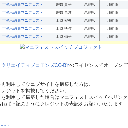
市議会議員マニフェスト
糸数 貴子
沖縄県
那覇市
市議会議員マニフェスト
糸数 昌洋
沖縄県
那覇市
市議会議員マニフェスト
上原 安夫
沖縄県
那覇市
市議会議員マニフェスト
上原 快佐
沖縄県
那覇市
市議会議員マニフェスト
上原 仙子
沖縄県
那覇市
、
クリエイティブコモンズCC-BY
のライセンスでオープンデ
を再利用してウェブサイトを構築した方は、
クレジットを掲載してください。
タを利用して構築した場合はマニフェストスイッチへリンク
あれば下記のようにクレジットの表記をお願いいたします。