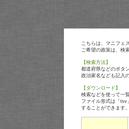
こちらは、マニフェ
ご希望の政策は、検
【検索方法】
都道府県などのボタ
政治家名なども記入
【ダウンロード】
検索などを使って一
ファイル形式は「tsv
することができます