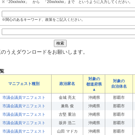
※「20xx/xx/xx」 から 「20xx/xx/xx」まで というように入力してください。
※関心のあるキーワード、政策をご記入ください。
覧のうえダウンロードをお願いします。
覧
対象の
対象の
マニフェスト種別
政治家名
都道府県
自治体名
▲
市議会議員マニフェスト
金城 亮太
沖縄県
那覇市
市議会議員マニフェスト
兼島 俊
沖縄県
那覇市
市議会議員マニフェスト
古堅 重治
沖縄県
那覇市
市議会議員マニフェスト
坂井 浩二
沖縄県
那覇市
市議会議員マニフェスト
山田 マドカ
沖縄県
那覇市