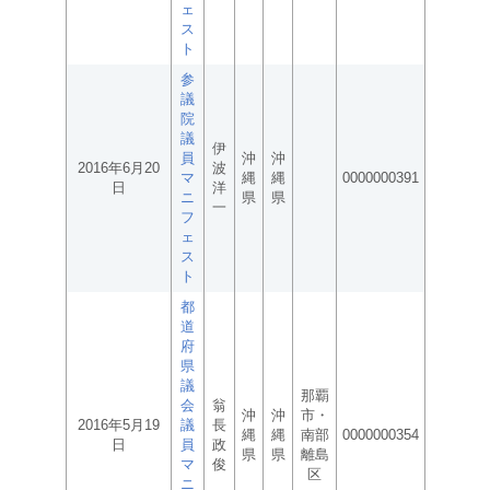
ェ
ス
ト
参
議
院
議
伊
員
沖
沖
2016年6月20
波
マ
縄
縄
0000000391
日
洋
ニ
県
県
一
フ
ェ
ス
ト
都
道
府
県
議
那覇
会
翁
沖
沖
市・
2016年5月19
議
長
縄
縄
南部
0000000354
日
員
政
県
県
離島
マ
俊
区
ニ