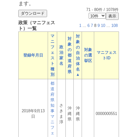
ます。
71
-
80
件 /
1078
件
政策（マニフェス
1
...
6
7
8
9
10
...
108
ト）一覧
マ
対
対
ニ
象
象
フ
政
の
の
対象
ェ
治
マニフェス
自
登録年月日
都
の選
ス
家
トID
治
道
挙区
ト
名
体
府
種
名
県
別
▲
都
道
府
県
知
さ
沖
沖
2018年9月13
事
き
縄
縄
0000000551
日
マ
ま
県
県
ニ
淳
フ
ェ