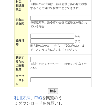
村名、
※同名の自治体は、都道府県とあわせて検索
都道府
することで分けて探すことができます。
県名
対象の
※都道府県、政令市や合併で選挙区が分かれ
選挙区
ている場合
から
登録日
まで
時
※「20xx/xx/xx」 から 「20xx/xx/xx」ま
で というように入力してください。
解決す
るため
※関心のあるキーワード、政策をご記入くだ
の重要
さい。
政策
マニフ
ェスト
ID
利用方法
、
FAQ
を閲覧のう
えダウンロードをお願いし