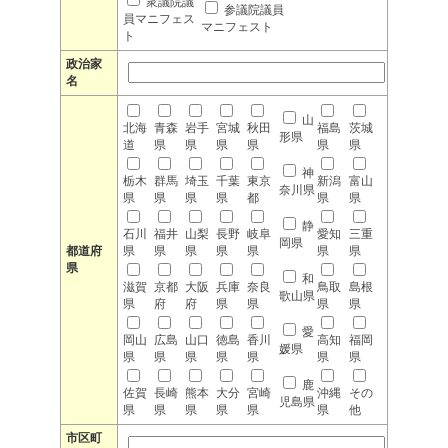
衆議院議
参議院議員
員マニフェス
マニフェスト
ト
政治家
名
山
北海
青森
岩手
宮城
秋田
福島
茨城
形県
道
県
県
県
県
県
県
神
栃木
群馬
埼玉
千葉
東京
新潟
富山
奈川県
県
県
県
県
都
県
県
静
石川
福井
山梨
長野
岐阜
愛知
三重
岡県
都道府
県
県
県
県
県
県
県
県
和
滋賀
京都
大阪
兵庫
奈良
鳥取
島根
歌山県
県
府
府
県
県
県
県
愛
岡山
広島
山口
徳島
香川
高知
福岡
媛県
県
県
県
県
県
県
県
鹿
佐賀
長崎
熊本
大分
宮崎
沖縄
その
児島県
県
県
県
県
県
県
他
市区町