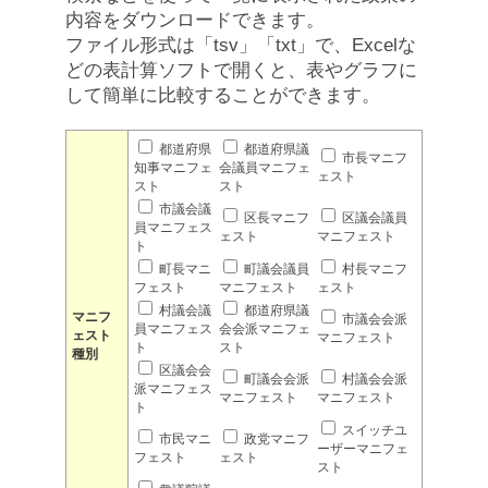
内容をダウンロードできます。
ファイル形式は「tsv」「txt」で、Excelな
どの表計算ソフトで開くと、表やグラフに
して簡単に比較することができます。
都道府県
都道府県議
市長マニフ
知事マニフェ
会議員マニフェ
ェスト
スト
スト
市議会議
区長マニフ
区議会議員
員マニフェス
ェスト
マニフェスト
ト
町長マニ
町議会議員
村長マニフ
フェスト
マニフェスト
ェスト
村議会議
都道府県議
マニフ
市議会会派
員マニフェス
会会派マニフェ
ェスト
マニフェスト
ト
スト
種別
区議会会
町議会会派
村議会会派
派マニフェス
マニフェスト
マニフェスト
ト
スイッチユ
市民マニ
政党マニフ
ーザーマニフェ
フェスト
ェスト
スト