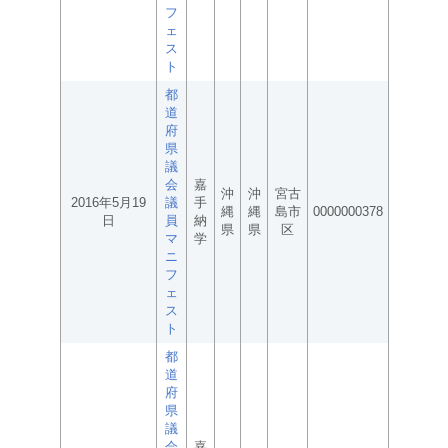
フ
ェ
ス
ト
都
道
府
県
議
会
嘉
沖
沖
宮古
2016年5月19
議
手
縄
縄
島市
0000000378
日
員
納
県
県
区
マ
学
ニ
フ
ェ
ス
ト
都
道
府
県
議
会
嘉