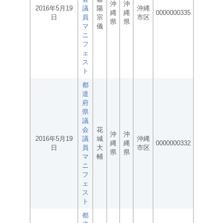
沖
沖
2016年5月19
議
陽
沖縄
縄
縄
0000000335
日
員
宗
市区
県
県
マ
儀
ニ
フ
ェ
ス
ト
都
道
府
県
議
会
花
沖
沖
2016年5月19
議
城
沖縄
縄
縄
0000000332
日
員
大
市区
県
県
マ
輔
ニ
フ
ェ
ス
ト
都