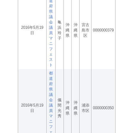
道
府
県
議
会
亀
沖
沖
宮古
2016年5月19
議
浜
縄
縄
島市
0000000379
日
員
玲
県
県
区
マ
子
ニ
フ
ェ
ス
ト
都
道
府
県
議
会
儀
沖
沖
2016年5月19
議
間
浦添
縄
縄
0000000350
日
員
光
市区
県
県
マ
秀
ニ
フ
ェ