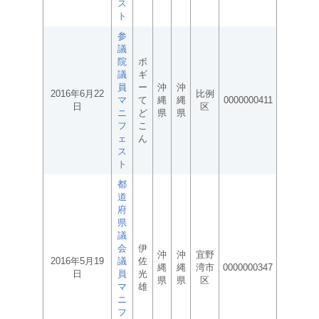
ス
ト
参
議
院
ボ
議
ギ
員
ー
沖
沖
2016年6月22
比例
マ
て
縄
縄
0000000411
日
区
ニ
ど
県
県
フ
こ
ェ
ん
ス
ト
都
道
府
県
議
会
伊
沖
沖
宜野
2016年5月19
議
佐
縄
縄
湾市
0000000347
日
員
光
県
県
区
マ
雄
ニ
フ