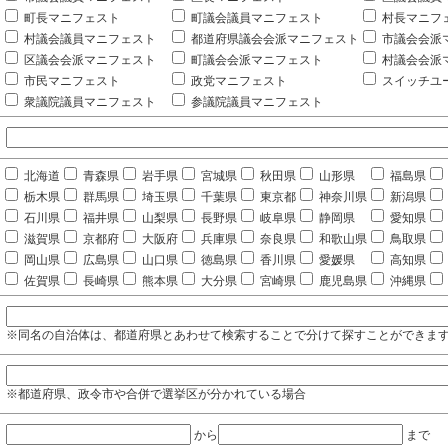
町長マニフェスト
町議会議員マニフェスト
村長マニフ
村議会議員マニフェスト
都道府県議会会派マニフェスト
市議会会派
区議会会派マニフェスト
町議会会派マニフェスト
村議会会派
市民マニフェスト
政党マニフェスト
スイッチユ
衆議院議員マニフェスト
参議院議員マニフェスト
北海道
青森県
岩手県
宮城県
秋田県
山形県
福島県
栃木県
群馬県
埼玉県
千葉県
東京都
神奈川県
新潟県
石川県
福井県
山梨県
長野県
岐阜県
静岡県
愛知県
滋賀県
京都府
大阪府
兵庫県
奈良県
和歌山県
鳥取県
岡山県
広島県
山口県
徳島県
香川県
愛媛県
高知県
佐賀県
長崎県
熊本県
大分県
宮崎県
鹿児島県
沖縄県
※同名の自治体は、都道府県とあわせて検索することで分けて探すことができま
※都道府県、政令市や合併で選挙区が分かれている場合
から
まで