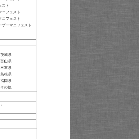
ェスト
マニフェスト
マニフェスト
ーザーマニフェスト
茨城県
富山県
三重県
島根県
福岡県
その他
す。