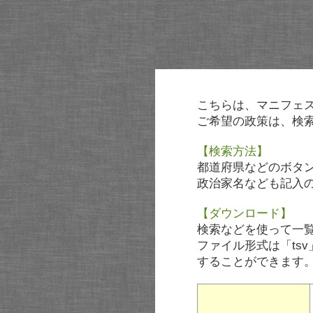
こちらは、マニフェ
ご希望の政策は、検
【検索方法】
都道府県などのボタ
政治家名なども記入
【ダウンロード】
検索などを使って一
ファイル形式は「tsv
することができます