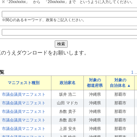
※「20xx/xx/xx」 から 「20xx/xx/xx」まで というように入力してください。
※関心のあるキーワード、政策をご記入ください。
覧のうえダウンロードをお願いします。
覧
1
..
対象の
対象の
マニフェスト種別
政治家名
都道府県
自治体名 ▲
市議会議員マニフェスト
坂井 浩二
沖縄県
那覇市
市議会議員マニフェスト
山田 マドカ
沖縄県
那覇市
市議会議員マニフェスト
糸数 貴子
沖縄県
那覇市
市議会議員マニフェスト
糸数 昌洋
沖縄県
那覇市
市議会議員マニフェスト
上原 安夫
沖縄県
那覇市