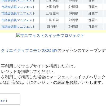
市議会議員マニフェスト
上原 快佐
沖縄県
那覇市
市議会議員マニフェスト
上原 仙子
沖縄県
那覇市
市議会議員マニフェスト
上地 健司
沖縄県
那覇市
市議会議員マニフェスト
上里 直司
沖縄県
那覇市
市議会議員マニフェスト
新 英昭
沖縄県
那覇市
、
クリエイティブコモンズCC-BY
のライセンスでオープンデ
を再利用してウェブサイトを構築した方は、
クレジットを掲載してください。
タを利用して構築した場合はマニフェストスイッチへリンク
あれば下記のようにクレジットの表記をお願いいたします。