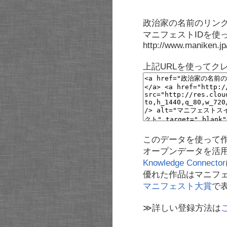
政治家の名前のリンク
マニフェストIDを使
http://www.maniken.j
上記URLを使ってク
このデータを使って
オープンデータを活
Knowledge Connector
優れた作品はマニフ
マニフェスト大賞
で
≫詳しい登録方法は