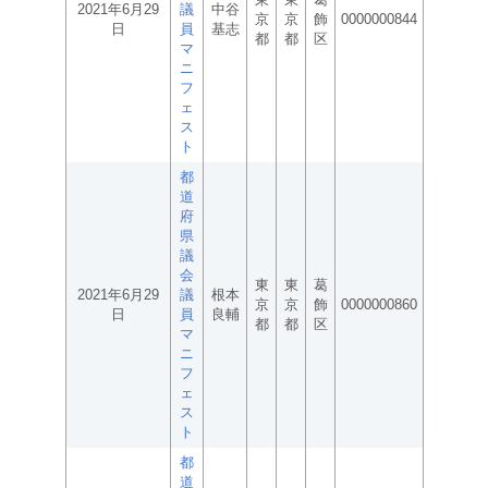
2021年6月29
議
中谷
京
京
飾
0000000844
日
員
基志
都
都
区
マ
ニ
フ
ェ
ス
ト
都
道
府
県
議
会
東
東
葛
2021年6月29
議
根本
京
京
飾
0000000860
日
員
良輔
都
都
区
マ
ニ
フ
ェ
ス
ト
都
道