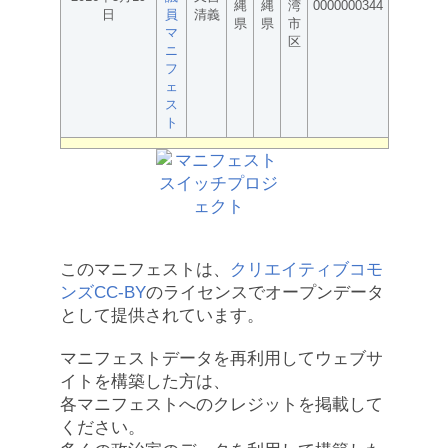
縄
縄
湾
0000000344
日
員
清義
県
県
市
マ
区
ニ
フ
ェ
ス
ト
このマニフェストは、
クリエイティブコモ
ンズCC-BY
のライセンスでオープンデータ
として提供されています。
マニフェストデータを再利用してウェブサ
イトを構築した方は、
各マニフェストへのクレジットを掲載して
ください。