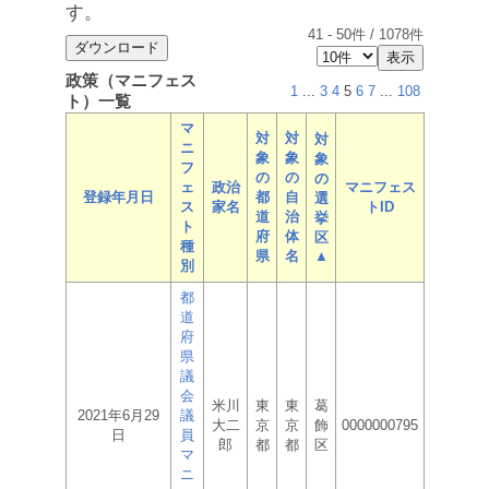
す。
41
-
50
件 /
1078
件
政策（マニフェス
1
...
3
4
5
6
7
...
108
ト）一覧
マ
対
対
対
ニ
象
象
象
フ
の
の
の
ェ
政治
マニフェス
登録年月日
都
自
選
ス
家名
トID
道
治
挙
ト
府
体
区
種
県
名
▲
別
都
道
府
県
議
会
米川
東
東
葛
2021年6月29
議
大二
京
京
飾
0000000795
日
員
郎
都
都
区
マ
ニ