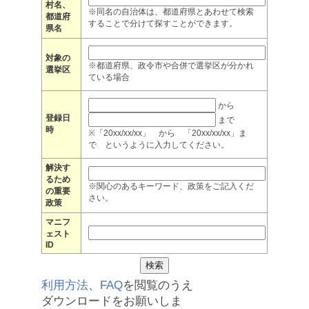
村名、
※同名の自治体は、都道府県とあわせて検索
都道府
することで分けて探すことができます。
県名
対象の
※都道府県、政令市や合併で選挙区が分かれ
選挙区
ている場合
から
登録日
まで
時
※「20xx/xx/xx」 から 「20xx/xx/xx」ま
で というように入力してください。
解決す
るため
※関心のあるキーワード、政策をご記入くだ
の重要
さい。
政策
マニフ
ェスト
ID
利用方法
、
FAQ
を閲覧のうえ
ダウンロードをお願いしま