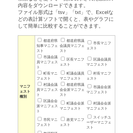
内容をダウンロードできます。
ファイル形式は「tsv」「txt」で、Excelな
どの表計算ソフトで開くと、表やグラフに
して簡単に比較することができます。
都道府県
都道府県議
市長マニフ
知事マニフェ
会議員マニフェ
ェスト
スト
スト
市議会議
区長マニフ
区議会議員
員マニフェス
ェスト
マニフェスト
ト
町長マニ
町議会議員
村長マニフ
フェスト
マニフェスト
ェスト
村議会議
都道府県議
マニフ
市議会会派
員マニフェス
会会派マニフェ
ェスト
マニフェスト
ト
スト
種別
区議会会
町議会会派
村議会会派
派マニフェス
マニフェスト
マニフェスト
ト
スイッチユ
市民マニ
政党マニフ
ーザーマニフェ
フェスト
ェスト
スト