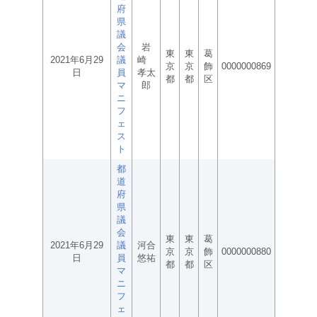
府
県
議
会
岩
東
東
葛
2021年6月29
議
崎
京
京
飾
0000000869
日
員
孝太
都
都
区
マ
郎
ニ
フ
ェ
ス
ト
都
道
府
県
議
会
東
東
葛
2021年6月29
議
河合
京
京
飾
0000000880
日
員
悠祐
都
都
区
マ
ニ
フ
ェ