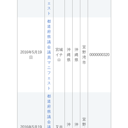
ェ
ス
ト
都
道
府
県
議
会
宜
宮城
沖
沖
2016年5月19
議
野
イチ
縄
縄
0000000320
日
員
湾
ロ
県
県
マ
市
ニ
フ
ェ
ス
ト
都
道
府
県
議
宜
会
沖
沖
野
2016年5月19
議
又吉