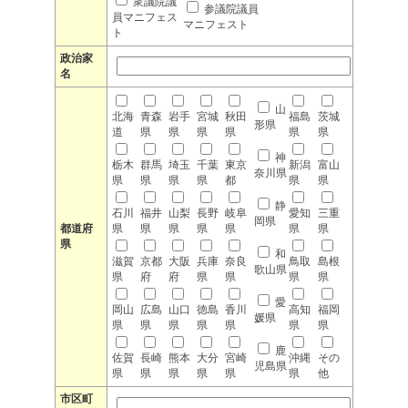
衆議院議
参議院議員
員マニフェス
マニフェスト
ト
政治家
名
山
北海
青森
岩手
宮城
秋田
福島
茨城
形県
道
県
県
県
県
県
県
神
栃木
群馬
埼玉
千葉
東京
新潟
富山
奈川県
県
県
県
県
都
県
県
静
石川
福井
山梨
長野
岐阜
愛知
三重
岡県
都道府
県
県
県
県
県
県
県
県
和
滋賀
京都
大阪
兵庫
奈良
鳥取
島根
歌山県
県
府
府
県
県
県
県
愛
岡山
広島
山口
徳島
香川
高知
福岡
媛県
県
県
県
県
県
県
県
鹿
佐賀
長崎
熊本
大分
宮崎
沖縄
その
児島県
県
県
県
県
県
県
他
市区町