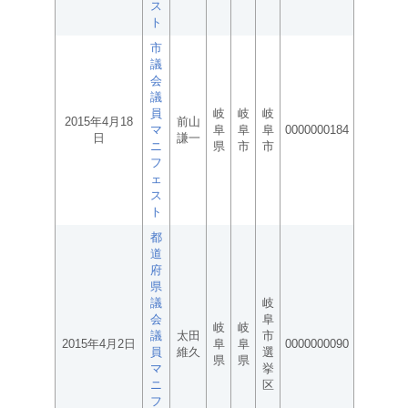
ス
ト
市
議
会
議
員
岐
岐
岐
2015年4月18
前山
マ
阜
阜
阜
0000000184
日
謙一
ニ
県
市
市
フ
ェ
ス
ト
都
道
府
県
議
岐
会
阜
岐
岐
議
太田
市
2015年4月2日
阜
阜
0000000090
員
維久
選
県
県
マ
挙
ニ
区
フ