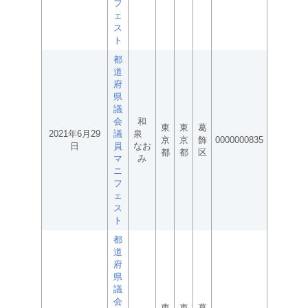
フ
ェ
ス
ト
都
道
府
県
議
会
和
東
東
葛
2021年6月29
議
泉
京
京
飾
0000000835
日
員
なお
都
都
区
マ
み
ニ
フ
ェ
ス
ト
都
道
府
県
議
会
東
東
葛