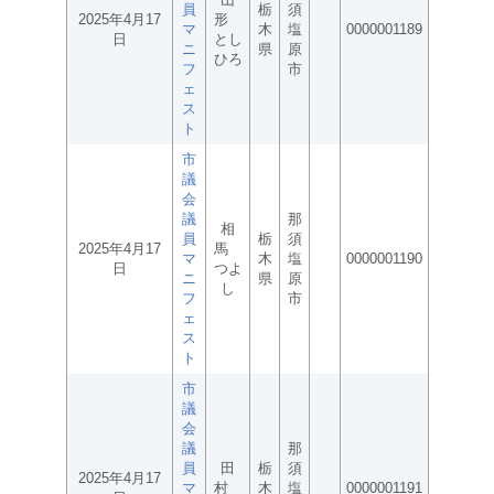
員
栃
須
2025年4月17
形
マ
木
塩
0000001189
日
とし
ニ
県
原
ひろ
フ
市
ェ
ス
ト
市
議
会
議
那
相
員
栃
須
2025年4月17
馬
マ
木
塩
0000001190
日
つよ
ニ
県
原
し
フ
市
ェ
ス
ト
市
議
会
議
那
員
田
栃
須
2025年4月17
マ
村
木
塩
0000001191