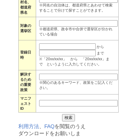
村名、
※同名の自治体は、都道府県とあわせて検索
都道府
することで分けて探すことができます。
県名
対象の
※都道府県、政令市や合併で選挙区が分かれ
選挙区
ている場合
から
登録日
まで
時
※「20xx/xx/xx」 から 「20xx/xx/xx」ま
で というように入力してください。
解決す
るため
※関心のあるキーワード、政策をご記入くだ
の重要
さい。
政策
マニフ
ェスト
ID
利用方法
、
FAQ
を閲覧のうえ
ダウンロードをお願いしま