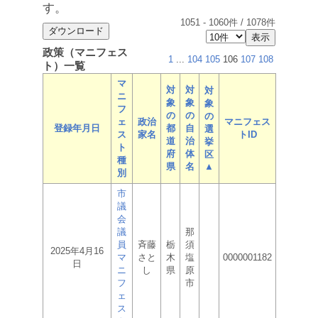
す。
1051
-
1060
件 /
1078
件
政策（マニフェス
1
...
104
105
106
107
108
ト）一覧
マ
対
対
対
ニ
象
象
象
フ
の
の
の
ェ
政治
マニフェス
登録年月日
都
自
選
ス
家名
トID
道
治
挙
ト
府
体
区
種
県
名
▲
別
市
議
会
議
那
員
斉藤
栃
須
2025年4月16
マ
さと
木
塩
0000001182
日
ニ
し
県
原
フ
市
ェ
ス