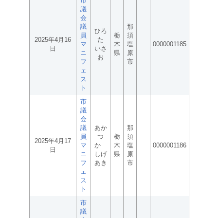
市
議
会
議
那
ひろ
員
栃
須
2025年4月16
た
マ
木
塩
0000001185
日
いさ
ニ
県
原
お
フ
市
ェ
ス
ト
市
議
会
議
あか
那
員
つ
栃
須
2025年4月17
マ
か
木
塩
0000001186
日
ニ
しげ
県
原
フ
あき
市
ェ
ス
ト
市
議