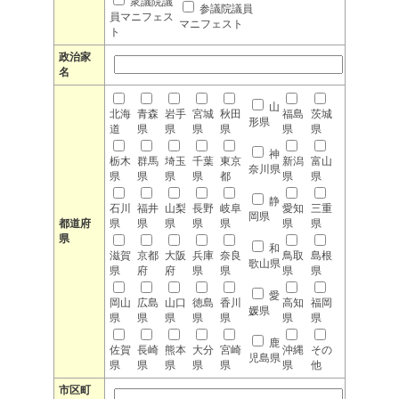
衆議院議
参議院議員
員マニフェス
マニフェスト
ト
政治家
名
山
北海
青森
岩手
宮城
秋田
福島
茨城
形県
道
県
県
県
県
県
県
神
栃木
群馬
埼玉
千葉
東京
新潟
富山
奈川県
県
県
県
県
都
県
県
静
石川
福井
山梨
長野
岐阜
愛知
三重
岡県
都道府
県
県
県
県
県
県
県
県
和
滋賀
京都
大阪
兵庫
奈良
鳥取
島根
歌山県
県
府
府
県
県
県
県
愛
岡山
広島
山口
徳島
香川
高知
福岡
媛県
県
県
県
県
県
県
県
鹿
佐賀
長崎
熊本
大分
宮崎
沖縄
その
児島県
県
県
県
県
県
県
他
市区町