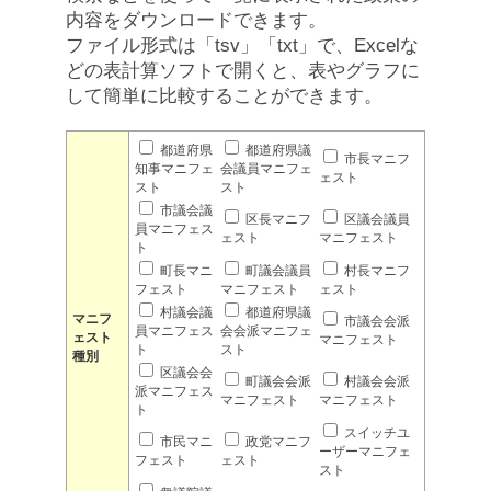
内容をダウンロードできます。
ファイル形式は「tsv」「txt」で、Excelな
どの表計算ソフトで開くと、表やグラフに
して簡単に比較することができます。
都道府県
都道府県議
市長マニフ
知事マニフェ
会議員マニフェ
ェスト
スト
スト
市議会議
区長マニフ
区議会議員
員マニフェス
ェスト
マニフェスト
ト
町長マニ
町議会議員
村長マニフ
フェスト
マニフェスト
ェスト
村議会議
都道府県議
マニフ
市議会会派
員マニフェス
会会派マニフェ
ェスト
マニフェスト
ト
スト
種別
区議会会
町議会会派
村議会会派
派マニフェス
マニフェスト
マニフェスト
ト
スイッチユ
市民マニ
政党マニフ
ーザーマニフェ
フェスト
ェスト
スト