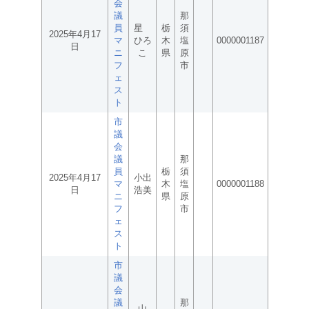
会
議
那
員
星
栃
須
2025年4月17
マ
ひろ
木
塩
0000001187
日
ニ
こ
県
原
フ
市
ェ
ス
ト
市
議
会
議
那
員
栃
須
2025年4月17
小出
マ
木
塩
0000001188
日
浩美
ニ
県
原
フ
市
ェ
ス
ト
市
議
会
議
那
山