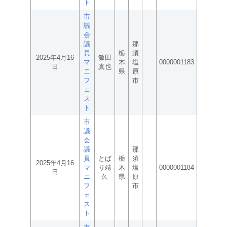
ト
市
議
会
議
那
員
栃
須
2025年4月16
飯田
マ
木
塩
0000001183
日
真也
ニ
県
原
フ
市
ェ
ス
ト
市
議
会
議
那
員
とば
栃
須
2025年4月16
マ
り靖
木
塩
0000001184
日
ニ
久
県
原
フ
市
ェ
ス
ト