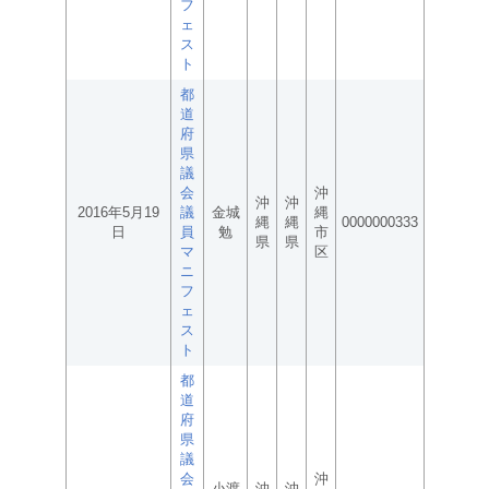
フ
ェ
ス
ト
都
道
府
県
議
会
沖
沖
沖
2016年5月19
議
金城
縄
縄
縄
0000000333
日
員
勉
市
県
県
マ
区
ニ
フ
ェ
ス
ト
都
道
府
県
議
会
沖
小渡
沖
沖