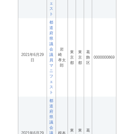
ェ
ス
ト
都
道
府
県
議
会
岩
東
東
葛
2021年6月29
議
崎
京
京
飾
0000000869
日
員
孝太
都
都
区
マ
郎
ニ
フ
ェ
ス
ト
都
道
府
県
議
会
東
東
葛
2021年6月29
議
根本