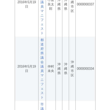
2016年5月19
議
縄
良太
縄
縄
0000000337
日
員
市
郎
県
県
マ
区
ニ
フ
ェ
ス
ト
都
道
府
県
議
会
沖
沖
沖
2016年5月19
議
仲村
縄
縄
縄
0000000334
日
員
未央
市
県
県
マ
区
ニ
フ
ェ
ス
ト
市
議