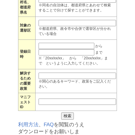
村名、
※同名の自治体は、都道府県とあわせて検索
都道府
することで分けて探すことができます。
県名
対象の
※都道府県、政令市や合併で選挙区が分かれ
選挙区
ている場合
から
登録日
まで
時
※「20xx/xx/xx」 から 「20xx/xx/xx」ま
で というように入力してください。
解決す
るため
※関心のあるキーワード、政策をご記入くだ
の重要
さい。
政策
マニフ
ェスト
ID
利用方法
、
FAQ
を閲覧のうえ
ダウンロードをお願いしま