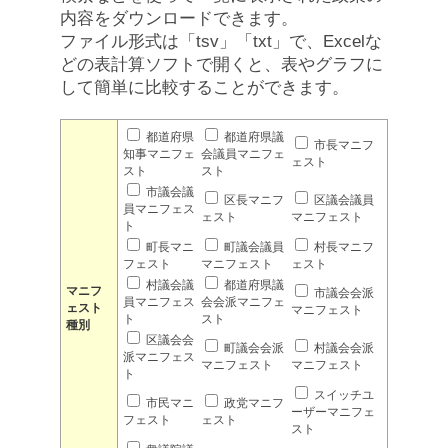
内容をダウンロードできます。
ファイル形式は「tsv」「txt」で、Excelな
どの表計算ソフトで開くと、表やグラフに
して簡単に比較することができます。
都道府県
都道府県議
市長マニフ
知事マニフェ
会議員マニフェ
ェスト
スト
スト
市議会議
区長マニフ
区議会議員
員マニフェス
ェスト
マニフェスト
ト
町長マニ
町議会議員
村長マニフ
フェスト
マニフェスト
ェスト
村議会議
都道府県議
マニフ
市議会会派
員マニフェス
会会派マニフェ
ェスト
マニフェスト
ト
スト
種別
区議会会
町議会会派
村議会会派
派マニフェス
マニフェスト
マニフェスト
ト
スイッチユ
市民マニ
政党マニフ
ーザーマニフェ
フェスト
ェスト
スト