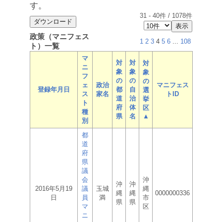
す。
31
-
40
件 /
1078
件
政策（マニフェス
1
2
3
4
5
6
...
108
ト）一覧
マ
対
対
対
ニ
象
象
象
フ
の
の
の
ェ
政治
マニフェス
登録年月日
都
自
選
ス
家名
トID
道
治
挙
ト
府
体
区
種
県
名
▲
別
都
道
府
県
議
会
沖
沖
沖
2016年5月19
議
玉城
縄
縄
縄
0000000336
日
員
満
市
県
県
マ
区
ニ