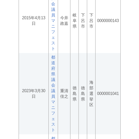
会
議
員
岐
下
下
2015年4月13
今井
マ
阜
呂
呂
0000000143
日
政嘉
ニ
県
市
市
フ
ェ
ス
ト
都
道
府
県
議
海
会
徳
徳
部
2023年3月30
議
重清
島
島
選
0000001041
日
員
佳之
県
県
挙
マ
区
ニ
フ
ェ
ス
ト
都