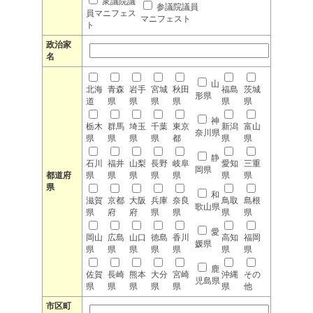
衆議院議
参議院議員
員マニフェス
マニフェスト
ト
政治家
名
山
北海
青森
岩手
宮城
秋田
福島
茨城
形県
道
県
県
県
県
県
県
神
栃木
群馬
埼玉
千葉
東京
新潟
富山
奈川県
県
県
県
県
都
県
県
静
石川
福井
山梨
長野
岐阜
愛知
三重
岡県
都道府
県
県
県
県
県
県
県
県
和
滋賀
京都
大阪
兵庫
奈良
鳥取
島根
歌山県
県
府
府
県
県
県
県
愛
岡山
広島
山口
徳島
香川
高知
福岡
媛県
県
県
県
県
県
県
県
鹿
佐賀
長崎
熊本
大分
宮崎
沖縄
その
児島県
県
県
県
県
県
県
他
市区町