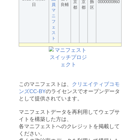
京
京
飾
0000000860
日
員
良輔
都
都
区
マ
ニ
フ
ェ
ス
ト
このマニフェストは、
クリエイティブコモ
ンズCC-BY
のライセンスでオープンデータ
として提供されています。
マニフェストデータを再利用してウェブサ
イトを構築した方は、
各マニフェストへのクレジットを掲載して
ください。