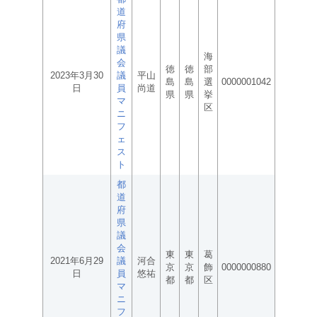
道
府
県
議
海
会
徳
徳
部
2023年3月30
議
平山
島
島
選
0000001042
日
員
尚道
県
県
挙
マ
区
ニ
フ
ェ
ス
ト
都
道
府
県
議
会
東
東
葛
2021年6月29
議
河合
京
京
飾
0000000880
日
員
悠祐
都
都
区
マ
ニ
フ