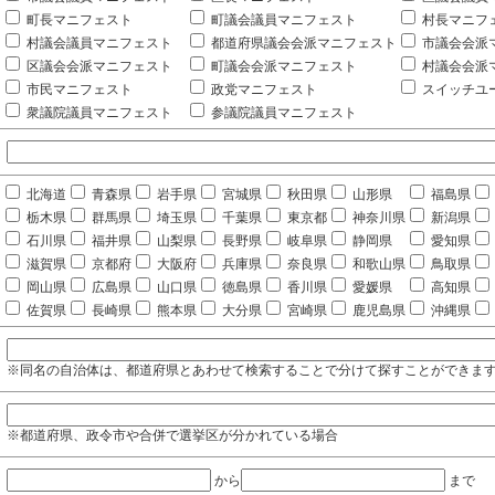
町長マニフェスト
町議会議員マニフェスト
村長マニフ
村議会議員マニフェスト
都道府県議会会派マニフェスト
市議会会派
区議会会派マニフェスト
町議会会派マニフェスト
村議会会派
市民マニフェスト
政党マニフェスト
スイッチユ
衆議院議員マニフェスト
参議院議員マニフェスト
北海道
青森県
岩手県
宮城県
秋田県
山形県
福島県
栃木県
群馬県
埼玉県
千葉県
東京都
神奈川県
新潟県
石川県
福井県
山梨県
長野県
岐阜県
静岡県
愛知県
滋賀県
京都府
大阪府
兵庫県
奈良県
和歌山県
鳥取県
岡山県
広島県
山口県
徳島県
香川県
愛媛県
高知県
佐賀県
長崎県
熊本県
大分県
宮崎県
鹿児島県
沖縄県
※同名の自治体は、都道府県とあわせて検索することで分けて探すことができま
※都道府県、政令市や合併で選挙区が分かれている場合
から
まで