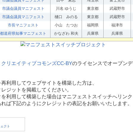
市議会議員マニフェスト
田中 栄志
埼玉県
富士見市
市議会議員マニフェスト
川名 ゆうじ
東京都
武蔵野市
市議会議員マニフェスト
樋口 みのる
東京都
武蔵野市
市長マニフェスト
小山 たつお
福岡県
福津市
都道府県知事マニフェスト
かなざわ 和夫
兵庫県
兵庫県
、
クリエイティブコモンズCC-BY
のライセンスでオープンデ
を再利用してウェブサイトを構築した方は、
クレジットを掲載してください。
タを利用して構築した場合はマニフェストスイッチへリンク
あれば下記のようにクレジットの表記をお願いいたします。