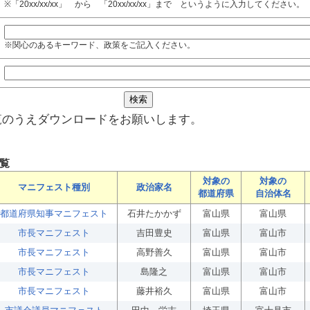
※「20xx/xx/xx」 から 「20xx/xx/xx」まで というように入力してください。
※関心のあるキーワード、政策をご記入ください。
覧のうえダウンロードをお願いします。
覧
対象の
対象の
マニフェスト種別
政治家名
都道府県
自治体名
都道府県知事マニフェスト
石井たかかず
富山県
富山県
市長マニフェスト
吉田豊史
富山県
富山市
市長マニフェスト
高野善久
富山県
富山市
市長マニフェスト
島隆之
富山県
富山市
市長マニフェスト
藤井裕久
富山県
富山市