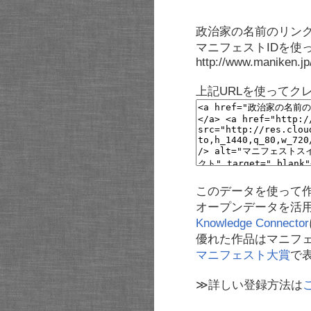
政治家の名前のリンク
マニフェストIDを使
http://www.maniken.j
上記URLを使ってク
このデータを使って
オープンデータを活
Knowledge Connector
優れた作品はマニフ
マニフェスト大賞
で
≫詳しい登録方法は