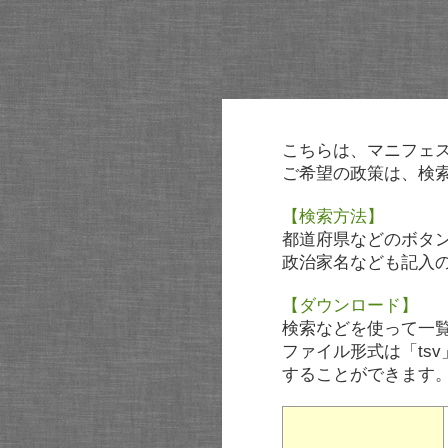
こちらは、マニフェ
ご希望の政策は、検
【検索方法】
都道府県などのボタ
政治家名なども記入
【ダウンロード】
検索などを使って一
ファイル形式は「tsv
することができます