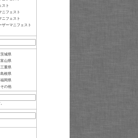
ェスト
マニフェスト
マニフェスト
ーザーマニフェスト
茨城県
富山県
三重県
島根県
福岡県
その他
す。