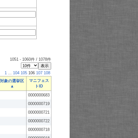
1051
-
1060
件 /
1078
件
1
...
104
105
106
107
108
マニフェス
対象の選挙区
▲
トID
0000000683
0000000719
0000000721
0000000722
0000000718