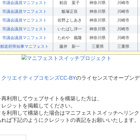
市議会議員マニフェスト
粕谷 葉子
神奈川県
川崎市
市議会議員マニフェスト
飯塚正良
神奈川県
川崎市
市議会議員マニフェスト
佐野よしあき
神奈川県
川崎市
市議会議員マニフェスト
いたばし洋一
神奈川県
川崎市
市議会議員マニフェスト
ためや 義隆
神奈川県
川崎市
都道府県知事マニフェスト
藤井 新一
三重県
三重県
、
クリエイティブコモンズCC-BY
のライセンスでオープンデ
を再利用してウェブサイトを構築した方は、
クレジットを掲載してください。
タを利用して構築した場合はマニフェストスイッチへリンク
あれば下記のようにクレジットの表記をお願いいたします。