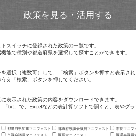
政策を見る・活用する
ストスイッチに登録された政策の一覧です。
索機能で種別や都道府県を選択して探すことができます。
ンを選択（複数可）して、「検索」ボタンを押すと表示され
のうえ「検索」ボタンを押してください。
覧に表示された政策の内容をダウンロードできます。
」「txt」で、Excelなどの表計算ソフトで開くと、表や
。
都道府県知事マニフェスト
都道府県議会議員マニフェスト
市長マニフ
市議会議員マニフェスト
区長マニフェスト
区議会議員