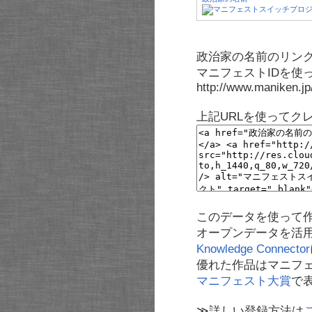
政治家の名前のリンク
マニフェストIDを使
http://www.maniken.j
上記URLを使ってク
このデータを使って
オープンデータを活
Knowledge Connector
優れた作品はマニフ
マニフェスト大賞
で
≫詳しい登録方法は