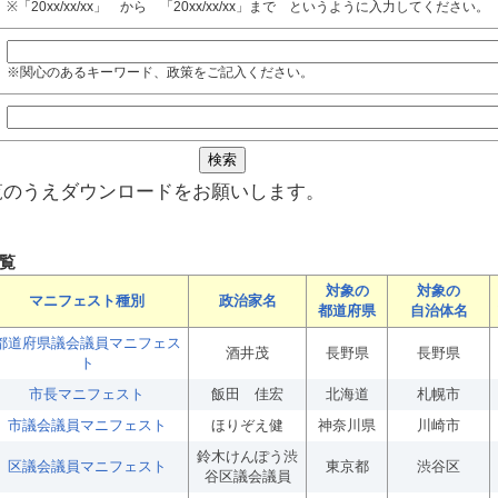
※「20xx/xx/xx」 から 「20xx/xx/xx」まで というように入力してください。
※関心のあるキーワード、政策をご記入ください。
覧のうえダウンロードをお願いします。
覧
対象の
対象の
マニフェスト種別
政治家名
都道府県
自治体名
都道府県議会議員マニフェス
酒井茂
長野県
長野県
ト
市長マニフェスト
飯田 佳宏
北海道
札幌市
市議会議員マニフェスト
ほりぞえ健
神奈川県
川崎市
鈴木けんぽう渋
区議会議員マニフェスト
東京都
渋谷区
谷区議会議員