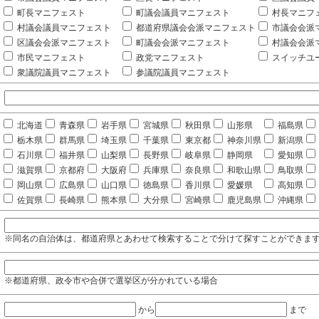
町長マニフェスト
町議会議員マニフェスト
村長マニフ
村議会議員マニフェスト
都道府県議会会派マニフェスト
市議会会派
区議会会派マニフェスト
町議会会派マニフェスト
村議会会派
市民マニフェスト
政党マニフェスト
スイッチユ
衆議院議員マニフェスト
参議院議員マニフェスト
北海道
青森県
岩手県
宮城県
秋田県
山形県
福島県
栃木県
群馬県
埼玉県
千葉県
東京都
神奈川県
新潟県
石川県
福井県
山梨県
長野県
岐阜県
静岡県
愛知県
滋賀県
京都府
大阪府
兵庫県
奈良県
和歌山県
鳥取県
岡山県
広島県
山口県
徳島県
香川県
愛媛県
高知県
佐賀県
長崎県
熊本県
大分県
宮崎県
鹿児島県
沖縄県
※同名の自治体は、都道府県とあわせて検索することで分けて探すことができま
※都道府県、政令市や合併で選挙区が分かれている場合
から
まで