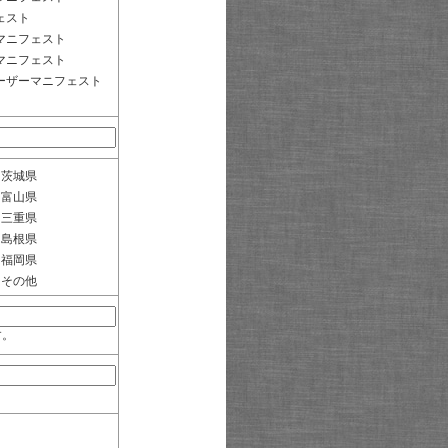
ェスト
マニフェスト
マニフェスト
ーザーマニフェスト
茨城県
富山県
三重県
島根県
福岡県
その他
す。