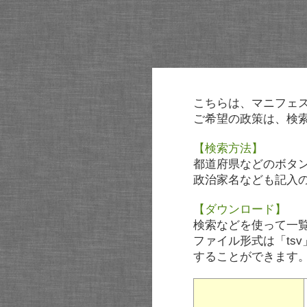
こちらは、マニフェ
ご希望の政策は、検
【検索方法】
都道府県などのボタ
政治家名なども記入
【ダウンロード】
検索などを使って一
ファイル形式は「tsv
することができます