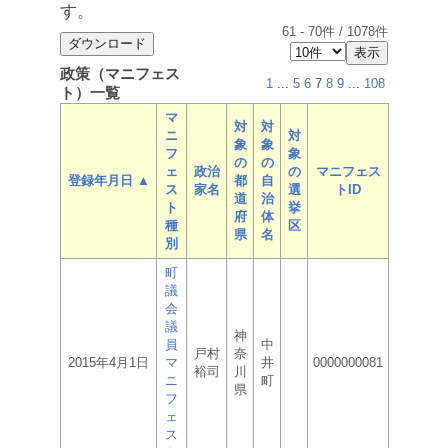
す。
61
-
70
件 /
1078
件
政策（マニフェス
1
...
5
6
7
8
9
...
108
ト）一覧
マ
対
対
ニ
対
象
象
フ
象
の
の
ェ
政治
の
マニフェス
登録年月日 ▲
都
自
ス
家名
選
トID
道
治
ト
挙
府
体
種
区
県
名
別
町
議
会
議
神
員
中
戸村
奈
2015年4月1日
マ
井
0000000081
裕司
川
ニ
町
県
フ
ェ
ス