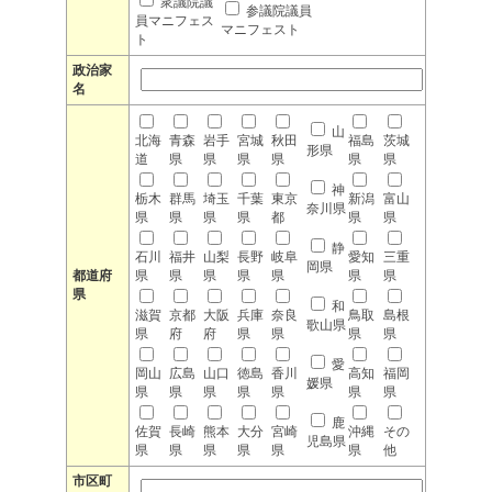
衆議院議
参議院議員
員マニフェス
マニフェスト
ト
政治家
名
山
北海
青森
岩手
宮城
秋田
福島
茨城
形県
道
県
県
県
県
県
県
神
栃木
群馬
埼玉
千葉
東京
新潟
富山
奈川県
県
県
県
県
都
県
県
静
石川
福井
山梨
長野
岐阜
愛知
三重
岡県
都道府
県
県
県
県
県
県
県
県
和
滋賀
京都
大阪
兵庫
奈良
鳥取
島根
歌山県
県
府
府
県
県
県
県
愛
岡山
広島
山口
徳島
香川
高知
福岡
媛県
県
県
県
県
県
県
県
鹿
佐賀
長崎
熊本
大分
宮崎
沖縄
その
児島県
県
県
県
県
県
県
他
市区町