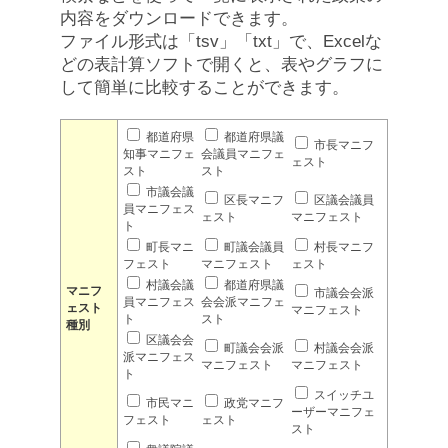
内容をダウンロードできます。
ファイル形式は「tsv」「txt」で、Excelな
どの表計算ソフトで開くと、表やグラフに
して簡単に比較することができます。
都道府県
都道府県議
市長マニフ
知事マニフェ
会議員マニフェ
ェスト
スト
スト
市議会議
区長マニフ
区議会議員
員マニフェス
ェスト
マニフェスト
ト
町長マニ
町議会議員
村長マニフ
フェスト
マニフェスト
ェスト
村議会議
都道府県議
マニフ
市議会会派
員マニフェス
会会派マニフェ
ェスト
マニフェスト
ト
スト
種別
区議会会
町議会会派
村議会会派
派マニフェス
マニフェスト
マニフェスト
ト
スイッチユ
市民マニ
政党マニフ
ーザーマニフェ
フェスト
ェスト
スト