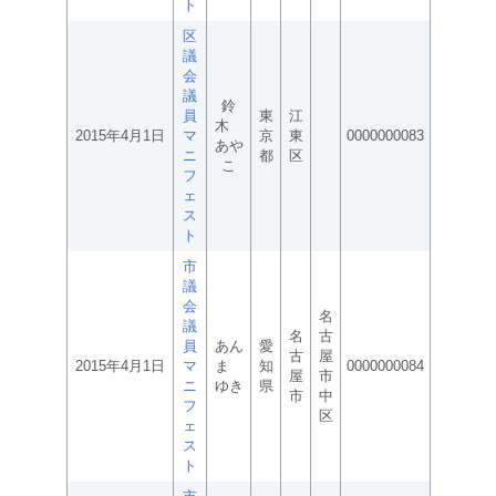
ト
区
議
会
議
鈴
員
東
江
木
2015年4月1日
マ
京
東
0000000083
あや
ニ
都
区
こ
フ
ェ
ス
ト
市
議
会
名
議
名
古
員
あん
愛
古
屋
2015年4月1日
マ
ま
知
0000000084
屋
市
ニ
ゆき
県
市
中
フ
区
ェ
ス
ト