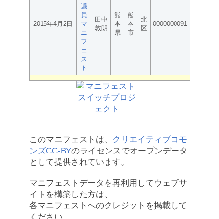
議
員
熊
熊
田中
北
2015年4月2日
マ
本
本
0000000091
敦朗
区
ニ
県
市
フ
ェ
ス
ト
このマニフェストは、
クリエイティブコモ
ンズCC-BY
のライセンスでオープンデータ
として提供されています。
マニフェストデータを再利用してウェブサ
イトを構築した方は、
各マニフェストへのクレジットを掲載して
ください。