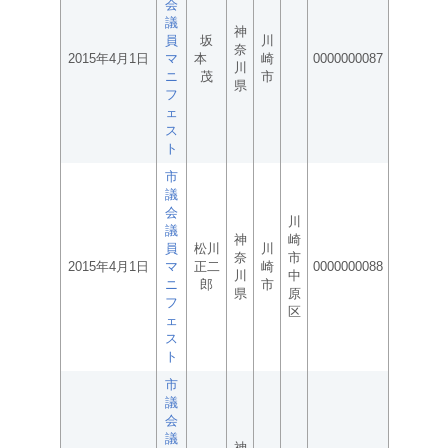
会
議
神
員
坂
川
奈
2015年4月1日
マ
本
崎
0000000087
川
ニ
茂
市
県
フ
ェ
ス
ト
市
議
会
川
議
神
崎
員
松川
川
奈
市
2015年4月1日
マ
正二
崎
0000000088
川
中
ニ
郎
市
県
原
フ
区
ェ
ス
ト
市
議
会
議
神