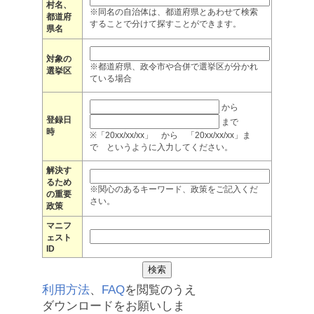
村名、
※同名の自治体は、都道府県とあわせて検索
都道府
することで分けて探すことができます。
県名
対象の
※都道府県、政令市や合併で選挙区が分かれ
選挙区
ている場合
から
登録日
まで
時
※「20xx/xx/xx」 から 「20xx/xx/xx」ま
で というように入力してください。
解決す
るため
※関心のあるキーワード、政策をご記入くだ
の重要
さい。
政策
マニフ
ェスト
ID
利用方法
、
FAQ
を閲覧のうえ
ダウンロードをお願いしま