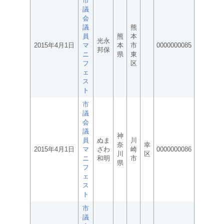
市
議
会
議
熊
員
熊
本
光永
2015年4月1日
マ
本
市
0000000085
邦保
ニ
県
東
フ
区
ェ
ス
ト
市
議
会
議
神
員
ぬま
川
奈
幸
2015年4月1日
マ
ざわ
崎
0000000086
川
区
ニ
和明
市
県
フ
ェ
ス
ト
市
議