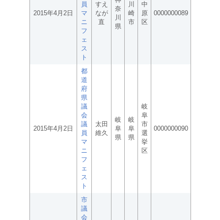
員
すえ
川
中
奈
2015年4月2日
マ
なが
崎
原
0000000089
川
ニ
直
市
区
県
フ
ェ
ス
ト
都
道
府
県
議
岐
会
阜
岐
岐
議
太田
市
2015年4月2日
阜
阜
0000000090
員
維久
選
県
県
マ
挙
ニ
区
フ
ェ
ス
ト
市
議
会