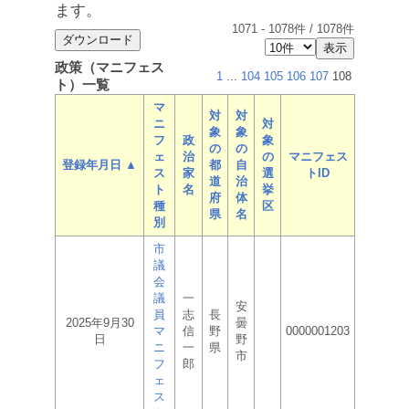
ます。
1071
-
1078
件 /
1078
件
政策（マニフェス
1
...
104
105
106
107
108
ト）一覧
マ
対
対
ニ
対
象
象
フ
政
象
の
の
ェ
治
の
マニフェス
登録年月日 ▲
都
自
ス
家
選
トID
道
治
ト
名
挙
府
体
種
区
県
名
別
市
議
会
議
一
安
員
志
長
2025年9月30
曇
マ
信
野
0000001203
日
野
ニ
一
県
市
フ
郎
ェ
ス