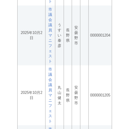
ト
市
議
会
議
う
安
員
す
長
2025年10月2
曇
マ
い
野
0000001204
日
野
ニ
泰
県
市
フ
彦
ェ
ス
ト
市
議
会
議
丸
安
員
長
2025年10月2
山
曇
マ
野
0000001205
日
健
野
ニ
県
太
市
フ
ェ
ス
ト