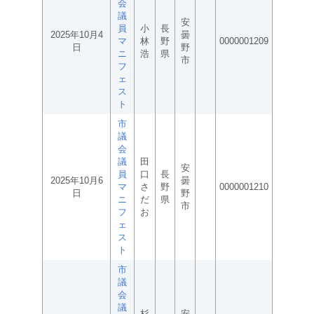
会
議
安
員
小
長
2025年10月4
曇
マ
林
野
0000001209
日
野
ニ
浩
県
市
フ
ェ
ス
ト
市
議
会
議
田
安
員
口
長
2025年10月6
曇
マ
さ
野
0000001210
日
野
ニ
だ
県
市
フ
お
ェ
ス
ト
市
議
会
議
杉
安