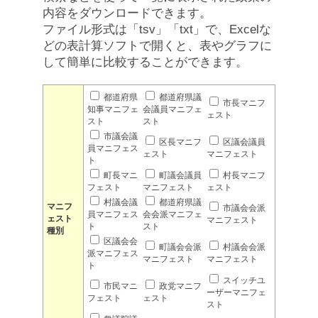
内容をダウンロードできます。
ファイル形式は「tsv」「txt」で、Excelな
どの表計算ソフトで開くと、表やグラフに
して簡単に比較することができます。
都道府県
都道府県議
市長マニフ
知事マニフェ
会議員マニフェ
ェスト
スト
スト
市議会議
区長マニフ
区議会議員
員マニフェス
ェスト
マニフェスト
ト
町長マニ
町議会議員
村長マニフ
フェスト
マニフェスト
ェスト
村議会議
都道府県議
マニフ
市議会会派
員マニフェス
会会派マニフェ
ェスト
マニフェスト
ト
スト
種別
区議会会
町議会会派
村議会会派
派マニフェス
マニフェスト
マニフェスト
ト
スイッチユ
市民マニ
政党マニフ
ーザーマニフェ
フェスト
ェスト
スト