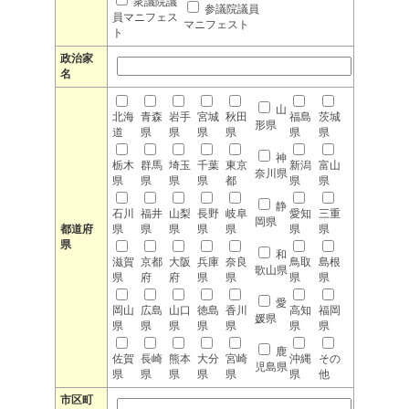
衆議院議
参議院議員
員マニフェス
マニフェスト
ト
政治家
名
山
北海
青森
岩手
宮城
秋田
福島
茨城
形県
道
県
県
県
県
県
県
神
栃木
群馬
埼玉
千葉
東京
新潟
富山
奈川県
県
県
県
県
都
県
県
静
石川
福井
山梨
長野
岐阜
愛知
三重
岡県
都道府
県
県
県
県
県
県
県
県
和
滋賀
京都
大阪
兵庫
奈良
鳥取
島根
歌山県
県
府
府
県
県
県
県
愛
岡山
広島
山口
徳島
香川
高知
福岡
媛県
県
県
県
県
県
県
県
鹿
佐賀
長崎
熊本
大分
宮崎
沖縄
その
児島県
県
県
県
県
県
県
他
市区町