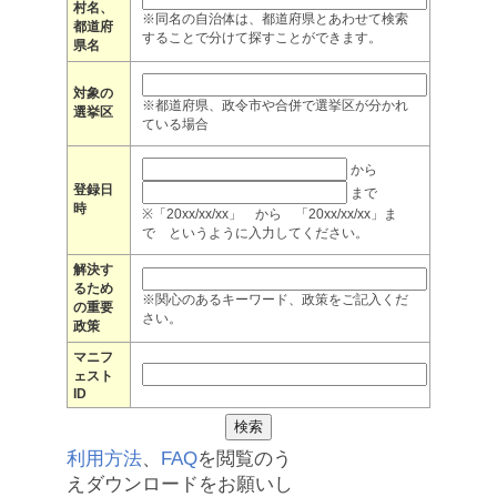
村名、
※同名の自治体は、都道府県とあわせて検索
都道府
することで分けて探すことができます。
県名
対象の
※都道府県、政令市や合併で選挙区が分かれ
選挙区
ている場合
から
登録日
まで
時
※「20xx/xx/xx」 から 「20xx/xx/xx」ま
で というように入力してください。
解決す
るため
※関心のあるキーワード、政策をご記入くだ
の重要
さい。
政策
マニフ
ェスト
ID
利用方法
、
FAQ
を閲覧のう
えダウンロードをお願いし