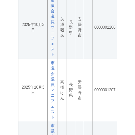
市
議
会
議
矢
安
員
長
2025年10月3
澤
曇
マ
野
0000001206
日
毅
野
ニ
県
彦
市
フ
ェ
ス
ト
市
議
会
議
高
安
員
長
2025年10月3
橋
曇
マ
野
0000001207
日
け
野
ニ
県
ん
市
フ
ェ
ス
ト
市
議