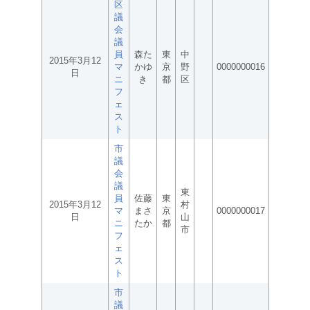
区
議
会
議
員
森た
東
中
2015年3月12
マ
かゆ
京
野
0000000016
日
ニ
き
都
区
フ
ェ
ス
ト
市
議
会
議
東
員
佐藤
東
2015年3月12
村
マ
まさ
京
0000000017
日
山
ニ
たか
都
市
フ
ェ
ス
ト
市
議