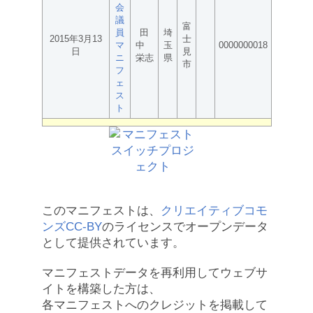
会
議
富
員
田
埼
2015年3月13
士
マ
中
玉
0000000018
日
見
ニ
栄志
県
市
フ
ェ
ス
ト
このマニフェストは、
クリエイティブコモ
ンズCC-BY
のライセンスでオープンデータ
として提供されています。
マニフェストデータを再利用してウェブサ
イトを構築した方は、
各マニフェストへのクレジットを掲載して