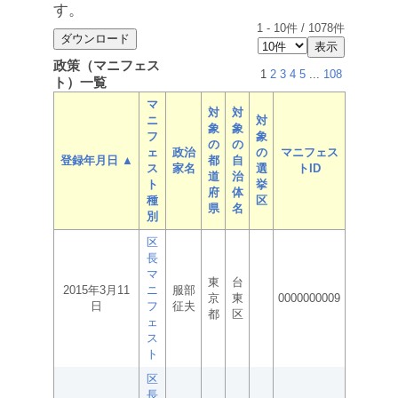
す。
1
-
10
件 /
1078
件
政策（マニフェス
1
2
3
4
5
...
108
ト）一覧
マ
対
対
ニ
対
象
象
フ
象
の
の
ェ
政治
の
マニフェス
登録年月日 ▲
都
自
ス
家名
選
トID
道
治
ト
挙
府
体
種
区
県
名
別
区
長
マ
東
台
2015年3月11
ニ
服部
京
東
0000000009
日
フ
征夫
都
区
ェ
ス
ト
区
長