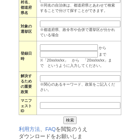
村名、
※同名の自治体は、都道府県とあわせて検索
都道府
することで分けて探すことができます。
県名
対象の
※都道府県、政令市や合併で選挙区が分かれ
選挙区
ている場合
から
登録日
まで
時
※「20xx/xx/xx」 から 「20xx/xx/xx」ま
で というように入力してください。
解決す
るため
※関心のあるキーワード、政策をご記入くだ
の重要
さい。
政策
マニフ
ェスト
ID
利用方法
、
FAQ
を閲覧のうえ
ダウンロードをお願いしま