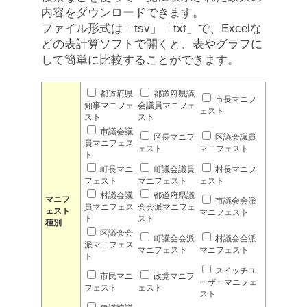
内容をダウンロードできます。
ファイル形式は「tsv」「txt」で、Excelな
どの表計算ソフトで開くと、表やグラフに
して簡単に比較することができます。
都道府県
都道府県議
市長マニフ
知事マニフェ
会議員マニフェ
ェスト
スト
スト
市議会議
区長マニフ
区議会議員
員マニフェス
ェスト
マニフェスト
ト
町長マニ
町議会議員
村長マニフ
フェスト
マニフェスト
ェスト
村議会議
都道府県議
マニフ
市議会会派
員マニフェス
会会派マニフェ
ェスト
マニフェスト
ト
スト
種別
区議会会
町議会会派
村議会会派
派マニフェス
マニフェスト
マニフェスト
ト
スイッチユ
市民マニ
政党マニフ
ーザーマニフェ
フェスト
ェスト
スト