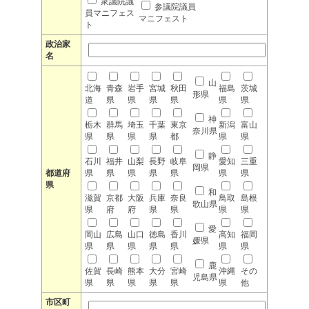
衆議院議
参議院議員
員マニフェス
マニフェスト
ト
政治家
名
山
北海
青森
岩手
宮城
秋田
福島
茨城
形県
道
県
県
県
県
県
県
神
栃木
群馬
埼玉
千葉
東京
新潟
富山
奈川県
県
県
県
県
都
県
県
静
石川
福井
山梨
長野
岐阜
愛知
三重
岡県
都道府
県
県
県
県
県
県
県
県
和
滋賀
京都
大阪
兵庫
奈良
鳥取
島根
歌山県
県
府
府
県
県
県
県
愛
岡山
広島
山口
徳島
香川
高知
福岡
媛県
県
県
県
県
県
県
県
鹿
佐賀
長崎
熊本
大分
宮崎
沖縄
その
児島県
県
県
県
県
県
県
他
市区町