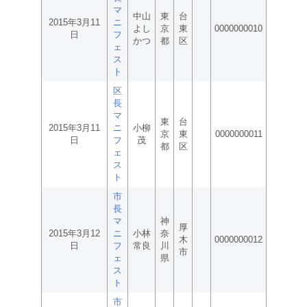
マ
中山
東
台
2015年3月11
ニ
よし
京
東
0000000010
日
フ
かつ
都
区
ェ
ス
ト
区
長
マ
東
台
2015年3月11
ニ
小柳
京
東
0000000011
日
フ
茂
都
区
ェ
ス
ト
市
長
マ
神
厚
2015年3月12
ニ
小林
奈
木
0000000012
日
フ
常良
川
市
ェ
県
ス
ト
市