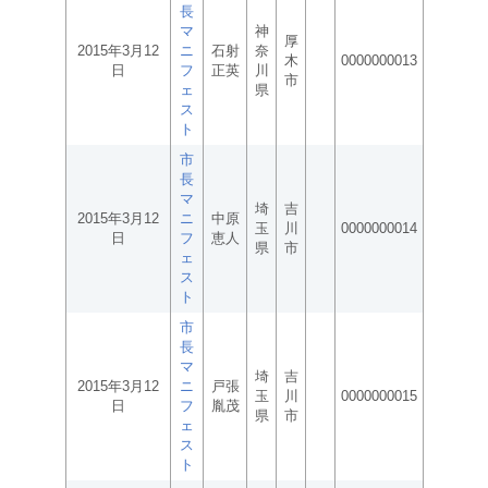
長
マ
神
厚
2015年3月12
ニ
石射
奈
木
0000000013
日
フ
正英
川
市
ェ
県
ス
ト
市
長
マ
埼
吉
2015年3月12
ニ
中原
玉
川
0000000014
日
フ
恵人
県
市
ェ
ス
ト
市
長
マ
埼
吉
2015年3月12
ニ
戸張
玉
川
0000000015
日
フ
胤茂
県
市
ェ
ス
ト