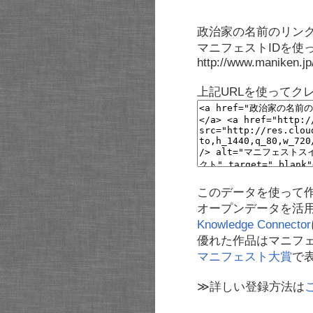
政治家の名前のリンク
マニフェストIDを使
http://www.maniken.j
上記URLを使ってク
このデータを使って
オープンデータを活
Knowledge Connector
優れた作品はマニフ
マニフェスト大賞
で
≫詳しい登録方法は