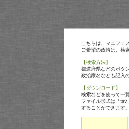
こちらは、マニフェ
ご希望の政策は、検
【検索方法】
都道府県などのボタ
政治家名なども記入
【ダウンロード】
検索などを使って一
ファイル形式は「tsv
することができます