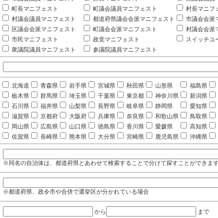
町長マニフェスト
町議会議員マニフェスト
村長マニフ
村議会議員マニフェスト
都道府県議会会派マニフェスト
市議会会派
区議会会派マニフェスト
町議会会派マニフェスト
村議会会派
市民マニフェスト
政党マニフェスト
スイッチユ
衆議院議員マニフェスト
参議院議員マニフェスト
北海道
青森県
岩手県
宮城県
秋田県
山形県
福島県
栃木県
群馬県
埼玉県
千葉県
東京都
神奈川県
新潟県
石川県
福井県
山梨県
長野県
岐阜県
静岡県
愛知県
滋賀県
京都府
大阪府
兵庫県
奈良県
和歌山県
鳥取県
岡山県
広島県
山口県
徳島県
香川県
愛媛県
高知県
佐賀県
長崎県
熊本県
大分県
宮崎県
鹿児島県
沖縄県
※同名の自治体は、都道府県とあわせて検索することで分けて探すことができま
※都道府県、政令市や合併で選挙区が分かれている場合
から
まで