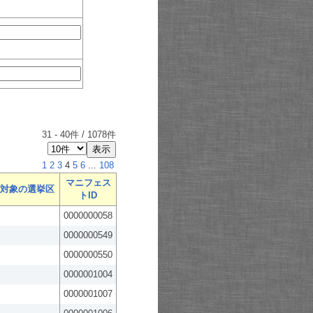
31
-
40
件 /
1078
件
1
2
3
4
5
6
...
108
マニフェス
対象の選挙区
トID
0000000058
0000000549
0000000550
0000001004
0000001007