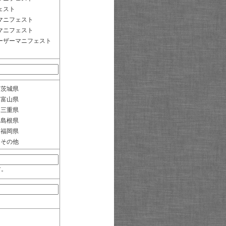
ェスト
マニフェスト
マニフェスト
ーザーマニフェスト
茨城県
富山県
三重県
島根県
福岡県
その他
す。