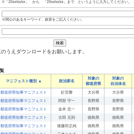
※「20xx/xx/xx」 から 「20xx/xx/xx」まで というように入力してください。
※関心のあるキーワード、政策をご記入ください。
覧のうえダウンロードをお願いします。
覧
対象の
対象の
マニフェスト種別 ▲
政治家名
都道府県
自治体名
都道府県知事マニフェスト
釘宮磐
大分県
大分県
都道府県知事マニフェスト
阿部 守一
長野県
長野県
都道府県知事マニフェスト
金井 忠一
長野県
長野県
都道府県知事マニフェスト
古田 元則
徳島県
徳島県
都道府県知事マニフェスト
後藤田正純
徳島県
徳島県