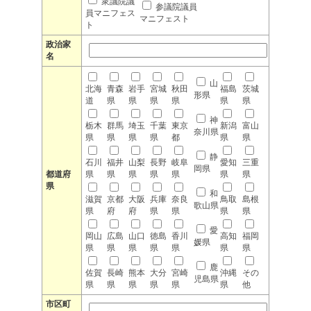
衆議院議
参議院議員
員マニフェス
マニフェスト
ト
政治家
名
山
北海
青森
岩手
宮城
秋田
福島
茨城
形県
道
県
県
県
県
県
県
神
栃木
群馬
埼玉
千葉
東京
新潟
富山
奈川県
県
県
県
県
都
県
県
静
石川
福井
山梨
長野
岐阜
愛知
三重
岡県
都道府
県
県
県
県
県
県
県
県
和
滋賀
京都
大阪
兵庫
奈良
鳥取
島根
歌山県
県
府
府
県
県
県
県
愛
岡山
広島
山口
徳島
香川
高知
福岡
媛県
県
県
県
県
県
県
県
鹿
佐賀
長崎
熊本
大分
宮崎
沖縄
その
児島県
県
県
県
県
県
県
他
市区町