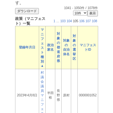
す。
1041
-
1050
件 /
1078
件
政策（マニフェス
1
...
103
104
105
106
107
108
ト）一覧
マ
対
ニ
対
象
フ
対象
象
の
ェ
政治
の
の
マニフェス
登録年月日
都
ス
家名
自治
選
トID
道
ト
体名
挙
府
種
区
県
別
▲
村
議
会
議
員
長
半田
2023年4月8日
マ
野
原村
0000001052
裕
ニ
県
フ
ェ