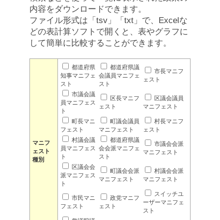
内容をダウンロードできます。
ファイル形式は「tsv」「txt」で、Excelな
どの表計算ソフトで開くと、表やグラフに
して簡単に比較することができます。
都道府県
都道府県議
市長マニフ
知事マニフェ
会議員マニフェ
ェスト
スト
スト
市議会議
区長マニフ
区議会議員
員マニフェス
ェスト
マニフェスト
ト
町長マニ
町議会議員
村長マニフ
フェスト
マニフェスト
ェスト
村議会議
都道府県議
マニフ
市議会会派
員マニフェス
会会派マニフェ
ェスト
マニフェスト
ト
スト
種別
区議会会
町議会会派
村議会会派
派マニフェス
マニフェスト
マニフェスト
ト
スイッチユ
市民マニ
政党マニフ
ーザーマニフェ
フェスト
ェスト
スト