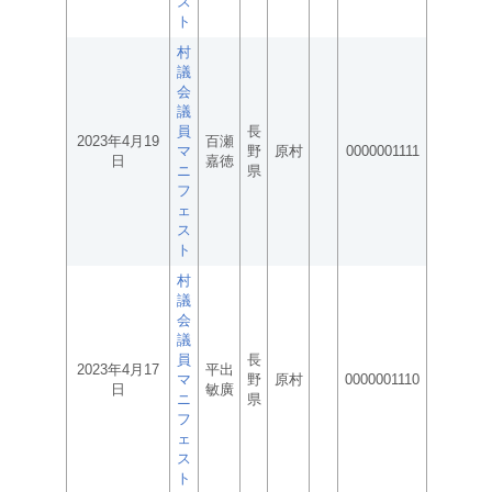
ス
ト
村
議
会
議
員
長
2023年4月19
百瀬
マ
野
原村
0000001111
日
嘉徳
ニ
県
フ
ェ
ス
ト
村
議
会
議
員
長
2023年4月17
平出
マ
野
原村
0000001110
日
敏廣
ニ
県
フ
ェ
ス
ト