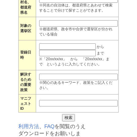
村名、
※同名の自治体は、都道府県とあわせて検索
都道府
することで分けて探すことができます。
県名
対象の
※都道府県、政令市や合併で選挙区が分かれ
選挙区
ている場合
から
登録日
まで
時
※「20xx/xx/xx」 から 「20xx/xx/xx」ま
で というように入力してください。
解決す
るため
※関心のあるキーワード、政策をご記入くだ
の重要
さい。
政策
マニフ
ェスト
ID
利用方法
、
FAQ
を閲覧のうえ
ダウンロードをお願いしま