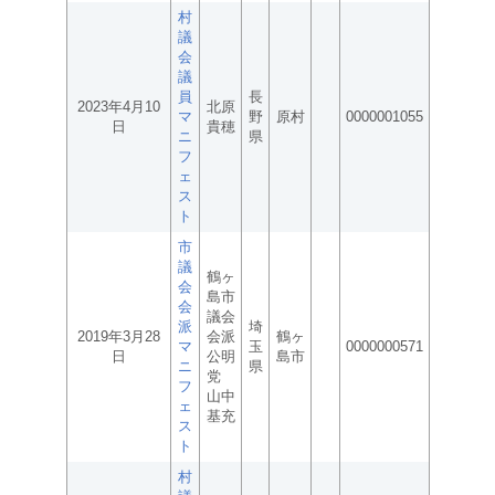
村
議
会
議
員
長
2023年4月10
北原
マ
野
原村
0000001055
日
貴穂
ニ
県
フ
ェ
ス
ト
市
議
鶴ヶ
会
島市
会
議会
派
埼
2019年3月28
会派
鶴ヶ
マ
玉
0000000571
日
公明
島市
ニ
県
党
フ
山中
ェ
基充
ス
ト
村