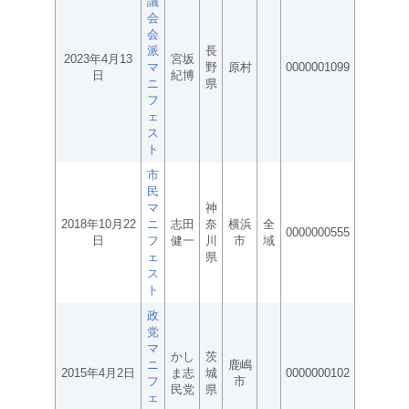
議
会
会
派
長
2023年4月13
宮坂
マ
野
原村
0000001099
日
紀博
ニ
県
フ
ェ
ス
ト
市
民
マ
神
2018年10月22
ニ
志田
奈
横浜
全
0000000555
日
フ
健一
川
市
域
ェ
県
ス
ト
政
党
マ
かし
茨
ニ
鹿嶋
2015年4月2日
ま志
城
0000000102
フ
市
民党
県
ェ