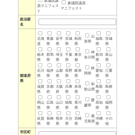
衆議院議
参議院議員
員マニフェス
マニフェスト
ト
政治家
名
山
北海
青森
岩手
宮城
秋田
福島
茨城
形県
道
県
県
県
県
県
県
神
栃木
群馬
埼玉
千葉
東京
新潟
富山
奈川県
県
県
県
県
都
県
県
静
石川
福井
山梨
長野
岐阜
愛知
三重
岡県
都道府
県
県
県
県
県
県
県
県
和
滋賀
京都
大阪
兵庫
奈良
鳥取
島根
歌山県
県
府
府
県
県
県
県
愛
岡山
広島
山口
徳島
香川
高知
福岡
媛県
県
県
県
県
県
県
県
鹿
佐賀
長崎
熊本
大分
宮崎
沖縄
その
児島県
県
県
県
県
県
県
他
市区町