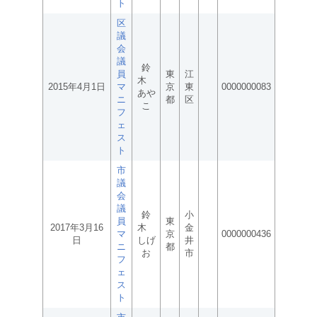
ト
区
議
会
議
鈴
員
東
江
木
2015年4月1日
マ
京
東
0000000083
あや
ニ
都
区
こ
フ
ェ
ス
ト
市
議
会
議
鈴
小
員
東
2017年3月16
木
金
マ
京
0000000436
日
しげ
井
ニ
都
お
市
フ
ェ
ス
ト