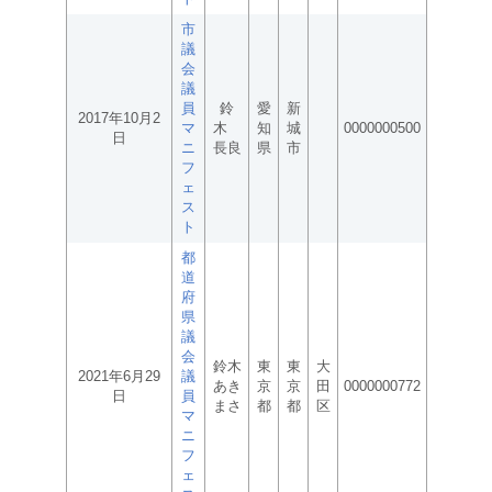
市
議
会
議
員
鈴
愛
新
2017年10月2
マ
木
知
城
0000000500
日
ニ
長良
県
市
フ
ェ
ス
ト
都
道
府
県
議
会
鈴木
東
東
大
2021年6月29
議
あき
京
京
田
0000000772
日
員
まさ
都
都
区
マ
ニ
フ
ェ