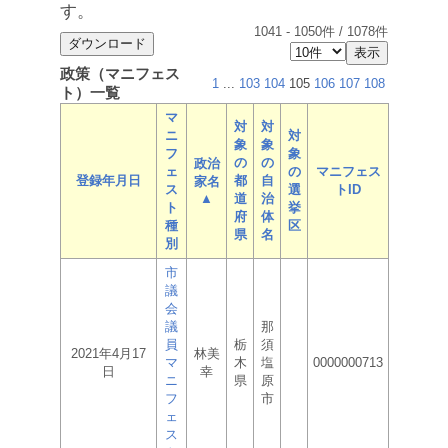
す。
1041
-
1050
件 /
1078
件
政策（マニフェス
1
...
103
104
105
106
107
108
ト）一覧
マ
対
対
ニ
対
象
象
フ
象
の
の
政治
ェ
の
マニフェス
登録年月日
都
自
家名
ス
選
トID
▲
道
治
ト
挙
府
体
種
区
県
名
別
市
議
会
議
那
員
栃
須
2021年4月17
林美
マ
木
塩
0000000713
日
幸
ニ
県
原
フ
市
ェ
ス