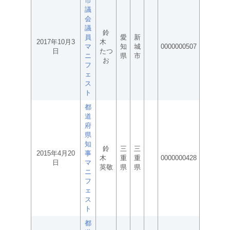
市
議
会
議
鈴
員
愛
新
2017年10月3
木
マ
知
城
0000000507
日
たつ
ニ
県
市
お
フ
ェ
ス
ト
都
道
府
県
知
鈴
三
三
2015年4月20
事
木
重
重
0000000428
日
マ
英敬
県
県
ニ
フ
ェ
ス
ト
都