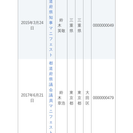
道
府
県
知
鈴
三
三
2015年3月24
事
木
重
重
0000000049
日
マ
英敬
県
県
ニ
フ
ェ
ス
ト
都
道
府
県
議
会
鈴
東
東
大
2017年6月21
議
木
京
京
田
0000000479
日
員
章浩
都
都
区
マ
ニ
フ
ェ
ス
ト