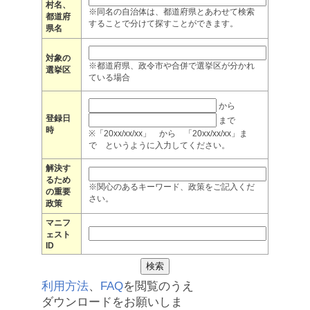
村名、
※同名の自治体は、都道府県とあわせて検索
都道府
することで分けて探すことができます。
県名
対象の
※都道府県、政令市や合併で選挙区が分かれ
選挙区
ている場合
から
登録日
まで
時
※「20xx/xx/xx」 から 「20xx/xx/xx」ま
で というように入力してください。
解決す
るため
※関心のあるキーワード、政策をご記入くだ
の重要
さい。
政策
マニフ
ェスト
ID
利用方法
、
FAQ
を閲覧のうえ
ダウンロードをお願いしま