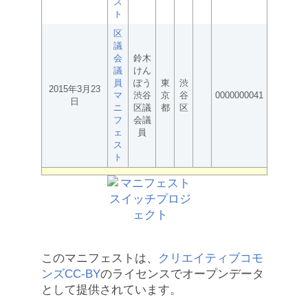
ス
ト
区
議
会
鈴木
議
けん
員
ぽう
東
渋
2015年3月23
マ
渋谷
京
谷
0000000041
日
ニ
区議
都
区
フ
会議
ェ
員
ス
ト
このマニフェストは、
クリエイティブコモ
ンズCC-BY
のライセンスでオープンデータ
として提供されています。