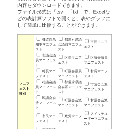
内容をダウンロードできます。
ファイル形式は「tsv」「txt」で、Excelな
どの表計算ソフトで開くと、表やグラフに
して簡単に比較することができます。
都道府県
都道府県議
市長マニフ
知事マニフェ
会議員マニフェ
ェスト
スト
スト
市議会議
区長マニフ
区議会議員
員マニフェス
ェスト
マニフェスト
ト
町長マニ
町議会議員
村長マニフ
フェスト
マニフェスト
ェスト
村議会議
都道府県議
マニフ
市議会会派
員マニフェス
会会派マニフェ
ェスト
マニフェスト
ト
スト
種別
区議会会
町議会会派
村議会会派
派マニフェス
マニフェスト
マニフェスト
ト
スイッチユ
市民マニ
政党マニフ
ーザーマニフェ
フェスト
ェスト
スト